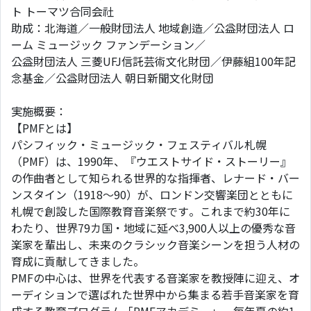
ト トーマツ合同会社
助成：北海道／一般財団法人 地域創造／公益財団法人 ロ
ーム ミュージック ファンデーション／
公益財団法人 三菱UFJ信託芸術文化財団／伊藤組100年記
念基金／公益財団法人 朝日新聞文化財団
実施概要：
【PMFとは】
パシフィック・ミュージック・フェスティバル札幌
（PMF）は、1990年、『ウエストサイド・ストーリー』
の作曲者として知られる世界的な指揮者、レナード・バー
ンスタイン（1918～90）が、ロンドン交響楽団とともに
札幌で創設した国際教育音楽祭です。これまで約30年に
わたり、世界79カ国・地域に延べ3,900人以上の優秀な音
楽家を輩出し、未来のクラシック音楽シーンを担う人材の
育成に貢献してきました。
PMFの中心は、世界を代表する音楽家を教授陣に迎え、オ
ーディションで選ばれた世界中から集まる若手音楽家を育