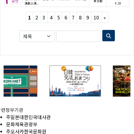
東京都
演劇上演...
4.28
Next
1
2
3
4
5
6
7
8
9
10
»
관련정부기관
주일본대한민국대사관
문화체육관광부
주오사카한국문화원