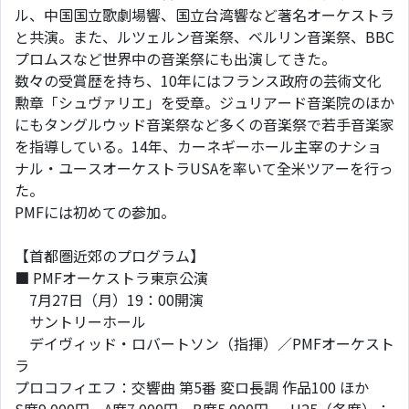
ル、中国国立歌劇場響、国立台湾響など著名オーケストラ
と共演。また、ルツェルン音楽祭、ベルリン音楽祭、BBC
プロムスなど世界中の音楽祭にも出演してきた。
数々の受賞歴を持ち、10年にはフランス政府の芸術文化
勲章「シュヴァリエ」を受章。ジュリアード音楽院のほか
にもタングルウッド音楽祭など多くの音楽祭で若手音楽家
を指導している。14年、カーネギーホール主宰のナショ
ナル・ユースオーケストラUSAを率いて全米ツアーを行っ
た。
PMFには初めての参加。
【首都圏近郊のプログラム】
■ PMFオーケストラ東京公演
7月27日（月）19：00開演
サントリーホール
デイヴィッド・ロバートソン（指揮）／PMFオーケスト
ラ
プロコフィエフ：交響曲 第5番 変ロ長調 作品100 ほか