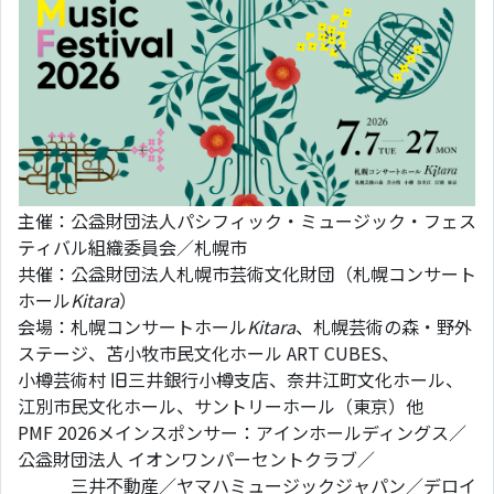
主催：公益財団法人パシフィック・ミュージック・フェス
ティバル組織委員会／札幌市
共催：公益財団法人札幌市芸術文化財団（札幌コンサート
ホール
Kitara
）
会場：札幌コンサートホール
Kitara
、札幌芸術の森・野外
ステージ、苫小牧市民文化ホール ART CUBES、
小樽芸術村 旧三井銀行小樽支店、奈井江町文化ホール、
江別市民文化ホール、サントリーホール（東京）他
PMF 2026メインスポンサー：アインホールディングス／
公益財団法人 イオンワンパーセントクラブ／
三井不動産／ヤマハミュージックジャパン／デロイ