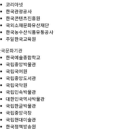
코리아넷
한국관광공사
한국콘텐츠진흥원
국외소재문화유산재단
한국농수산식품유통공사
주일한국교육원
한국문화기관
한국예술종합학교
국립중앙박물관
국립국어원
국립중앙도서관
국립국악원
국립민속박물관
대한민국역사박물관
국립한글박물관
국립중앙극장
국립현대미술관
한국정책방송원