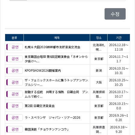
수정
분류
제목
장소
기간
北海道札
2026.12.18～
札幌＆大田2026姉妹都市友好音楽交流会
幌...
12.18
東京韓国合唱団 第6回定期演奏会「ネオンから
2026.11.7～1
東京都
夕焼けへ...
1.7
2026.10.31～
KPOPSHOW2026開催案内
新潟
10.31
ザ・フェニックスホールに集うトップアンサン
2026.10.25～
大阪
ブルシリー...
10.25
鼓動する伝統 共鳴する情熱 日韓合同 プン
兵庫県姫
2026.10.17～
ムルで紡ぐ...
路...
10.17
2026.10.15～
第2回 日韓交流音楽会
東京都
0.0
2026.9.26～1
ラ・スペランザ ジャパン・ツアー2026
東京都
0.20
兵庫県豊
2026.9.18～
韓国演劇「チョウチンアンコウ」
岡...
9.20