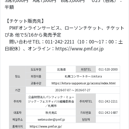
S席9,000円 A席7,000円 B席5,000円 U25（各席）：
半額
【チケット販売先】
PMFオンラインサービス、ローソンチケット、チケット
ぴあ 他で5/16から発売予定
問い合わせTEL：011-242-2211（10：00～17：00：土
日祝休）、オンライン：https://www.pmf.or.jp
도도부현
北海道
회장TEL
011-520-2000
장소
회장이름
札幌コンサートホールkitara
교통수단
https://kitara-sapporo.or.jp/access/index.html
기간
2026-07-07 ～ 2026-07-27
公益財団法人パシフィック・ミュー
주최자
ジック・フェスティバル組織委員会
주최자TEL
011-242-2211
／札幌市
대표자
秋元克広
FAX번호
011-242-1687
메일주소
webmaster@pmf.jp
담당자
홈페이지
https://www.pmf.or.jp/