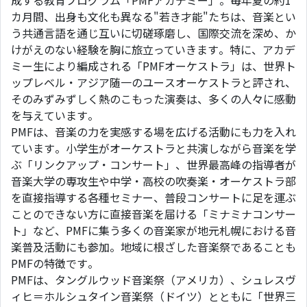
成する教育プログラム「PMFアカデミー」。毎年夏の約1
カ月間、出身も文化も異なる"若き才能"たちは、音楽とい
う共通言語を通じ互いに切磋琢磨し、国際交流を深め、か
けがえのない経験を胸に旅立っていきます。特に、アカデ
ミー生により編成される「PMFオーケストラ」は、世界ト
ップレベル・アジア随一のユースオーケストラと評され、
そのみずみずしく熱のこもった演奏は、多くの人々に感動
を与えています。
PMFは、音楽の力を実感する場を広げる活動にも力を入れ
ています。小学生がオーケストラと共演しながら音楽を学
ぶ「リンクアップ・コンサート」、世界最高峰の指導者が
音楽大学の専攻生や中学・高校の吹奏楽・オーケストラ部
を直接指導する各種セミナー、普段コンサートに足を運ぶ
ことのできない方に直接音楽を届ける「ミナミナコンサー
ト」など、PMFに集う多くの音楽家が地元札幌における音
楽普及活動にも参加。地域に根ざした音楽祭であることも
PMFの特徴です。
PMFは、タングルウッド音楽祭（アメリカ）、シュレスヴ
ィヒ＝ホルシュタイン音楽祭（ドイツ）とともに「世界三