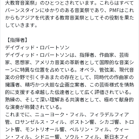
大教育音楽祭」のひとつとされています。これらはすべて
バーンスタインにゆかりのある音楽祭であり、PMFはこれ
からもアジアを代表する教育音楽祭としてその役割を果た
していきます。
【指揮者】
デイヴィッド・ロバートソン
デイヴィッド・ロバートソンは、指揮者、作曲家、芸術
家、思想家、アメリカ音楽の革新者として国際的な音楽シ
ーンに特異な位置を占めている。オペラ、管弦楽、現代音
楽の分野で引く手あまたの存在として、同時代の作曲家の
擁護者、精巧かつ大胆な企画立案者、この芸術様式を情熱
的に支援する卓越した伝達者として広く評価されている。
熟練の、そして深い理解ある共演者として、極めて献身的
な演奏が称賛されている。
これまでに、ニューヨーク・フィル、フィラデルフィア
管、ロサンゼルス・フィル、ボストン響、シカゴ響、トロ
ント響、モントリオール響、ベルリン・フィル、ウィー
ン・フィル、シドニー響、ソウル・フィル、新日本フィ