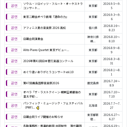
ソウル・ソロイッツ・フルート・オーケストラ
2026.9.5～9.
東京都
コンサート...
5
2026.9.3～9.
東京二期会オペラ劇場『運命の力』
東京都
6
2026.8.16～
アフィニス夏の音楽祭 2026 高松
香川県
8.23
神奈川県
2026.8.10～
日韓合同演奏会
横...
8.10
2026.8.9～8.
Alito Piano Quartet 東京デビュー...
東京都
9
2026.8.3～8.
2026年第41回日本管打楽器コンクール
東京都
31
2026.8.1～8.
めぐり逢いありがとうコンサートvol.10
東京都
1
2026.7.24～
第47回霧島国際音楽祭2026
鹿児島県
8.9
オペラ「ザ・ラストクイーン-朝鮮王朝最後の
2026.7.10～
東京都
皇太子妃-...
7.10
パシフィック・ミュージック・フェスティバル
2026.7.7～7.
北海道
（PMF)...
27
東京都新
2026.6.27～
日韓合同ライブ開催のお知らせ
宿...
6.27
名取事務所・普遍的劇団 共同制作 現代韓国
2026.6.19～