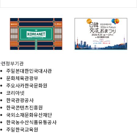
관련정부기관
주일본대한민국대사관
문화체육관광부
주오사카한국문화원
코리아넷
한국관광공사
한국콘텐츠진흥원
국외소재문화유산재단
한국농수산식품유통공사
주일한국교육원