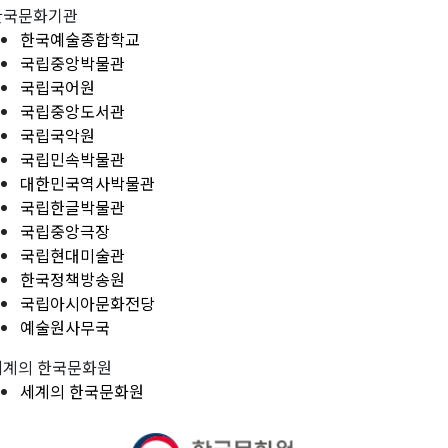
한국문화기관
한국예술종합학교
국립중앙박물관
국립국어원
국립중앙도서관
국립국악원
국립민속박물관
대한민국역사박물관
국립한글박물관
국립중앙극장
국립현대미술관
한국정책방송원
국립아시아문화전당
예술원사무국
세계의 한국문화원
세계의 한국문화원