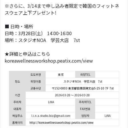
※さらに、3/14まで申し込み者限定で韓国のフィットネ
スウェア上下プレゼント!
■ 日時・場所
日時：3月28日(土) 14:00-16:00
場所：スタジオNOA 学芸大店 7st
★詳細と申込はこちら
koreawellnessworkshop.peatix.com/view
도도부현
東京
회장TEL
장소
회장이름
スタジオNOA 学芸大店 7st
교통수단
〒152-0003 東京都目黒区碑文谷5-25-10 7F 7st
기간
2026-03-28 ～ 2026-03-28
주최자
LiNA
주최자TEL
대표자
FAX번호
메일주소
l.i.n.a.studio.biz@gmail.com
담당자
LiNA
홈페이지
http://koreawellnessworkshop.peatix.com/view