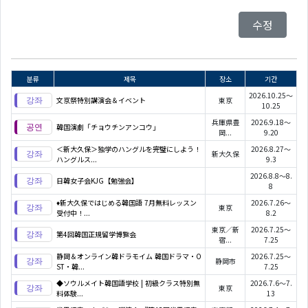
수정
분류
제목
장소
기간
2026.10.25～
文京祭特別講演会＆イベント
東京
10.25
兵庫県豊
2026.9.18～
韓国演劇「チョウチンアンコウ」
岡...
9.20
＜新大久保＞独学のハングルを完璧にしよう！
2026.8.27～
新大久保
ハングルス...
9.3
2026.8.8～8.
日韓女子会KJG【勉強会】
8
♦新大久保ではじめる韓国語 7月無料レッスン
2026.7.26～
東京
受付中！...
8.2
東京／新
2026.7.25～
第4回韓国正規留学博覧会
宿...
7.25
静岡＆オンライン韓ドラモイム 韓国ドラマ・O
2026.7.25～
静岡市
ST・韓...
7.25
◆ソウルメイト韓国語学校 | 初級クラス特別無
2026.7.6～7.
東京
料体験...
13