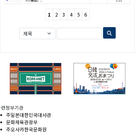
った韓国」...
3.22
1
2
3
4
5
6
관련정부기관
주일본대한민국대사관
문화체육관광부
주오사카한국문화원