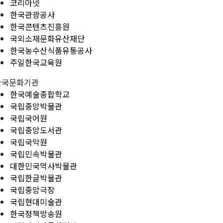
코리아넷
한국관광공사
한국콘텐츠진흥원
국외소재문화유산재단
한국농수산식품유통공사
주일한국교육원
한국문화기관
한국예술종합학교
국립중앙박물관
국립국어원
국립중앙도서관
국립국악원
국립민속박물관
대한민국역사박물관
국립한글박물관
국립중앙극장
국립현대미술관
한국정책방송원