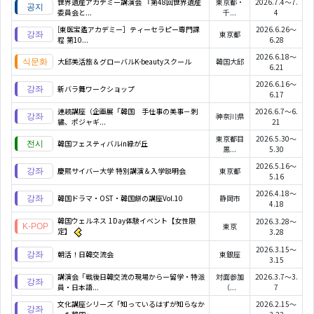
世界遺産アカデミー講演会 『第48回世界遺産
東京都・
2026.7.4～7.
委員会と...
千...
4
[東医宝鑑アカデミー］ティーセラピー専門課
2026.6.26～
東京都
程 第10...
6.28
2026.6.18～
大邱美活旅＆グローバルK-beautyスクール
韓国大邱
6.21
2026.6.16～
新バラ舞ワークショップ
6.17
連続講座（企画展「韓国 手仕事の美事－刺
2026.6.7～6.
神奈川県
繍、ポジャギ...
21
東京都目
2026.5.30～
韓国フェスティバルin緑が丘
黒...
5.30
2026.5.16～
慶熙サイバー大学 特別講演＆入学説明会
東京都
5.16
2026.4.18～
韓国ドラマ・OST・韓国餅の講座Vol.10
静岡市
4.18
韓国ウェルネス 1Day体験イベント【女性限
2026.3.28～
東京
定】
3.28
2026.3.15～
朝活！日韓交流会
東銀座
3.15
講演会「戦後日韓交流の現場からー留学・特派
対面参加
2026.3.7～3.
員・日本語...
（...
7
文化講座シリーズ「知っているはずが知らなか
2026.2.15～