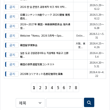
2026.5.29～
2026 한·일 콘텐츠 공동제작 위크 개최 위탁...
6.12
日韓コンテンツ共創ウィーク 2026 開催 業務
2026.5.29～
委託...
6.12
2026〜2027年 韓国・映画振興委員会 海外通
2026.5.15～
信...
6.28
2026.5.1～5.
Webzine「Korea」2026 5月号～Spo...
Onlin...
31
大阪、東
2026.4.25～
韓国留学博覧会
京...
4.26
일본 도쿄 강원관광사무소 직원채용 재공고 江原
2026.4.20～
観...
5.4
2026.4.20～
韓国の世界遺産写真コンテスト
5.31
2026.4.6～4.
2026年コリアネット名誉記者団を募集
22
1
2
3
4
5
6
7
8