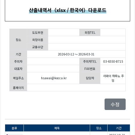
산출내역서（xlsx / 한국어）다운로드
도도부현
회장TEL
장소
회장이름
교통수단
기간
2026-03-12 ～ 2026-03-31
주최자
주최자TEL
03-6550-8715
대표자
FAX번호
사와이 하루노 주
메일주소
hsawai@kocca.kr
담당자
임
홈페이지
수정
분류
제목
장소
기간