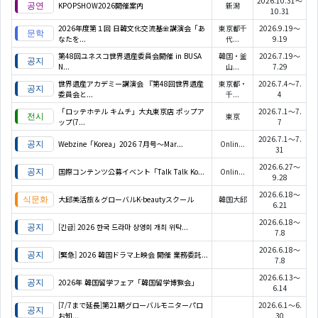
2026.10.31～
KPOPSHOW2026開催案内
新潟
10.31
2026年度第１回 日韓文化交流基金講演会「あ
東京都千
2026.9.19～
なたを...
代...
9.19
第48回ユネスコ世界遺産委員会開催 in BUSA
韓国・釜
2026.7.19～
N...
山...
7.29
世界遺産アカデミー講演会 『第48回世界遺産
東京都・
2026.7.4～7.
委員会と...
千...
4
「ロッテホテル キムチ」大丸東京店 ポップア
2026.7.1～7.
東京
ップ(7...
7
2026.7.1～7.
Webzine「Korea」2026 7月号～Mar...
Onlin...
31
2026.6.27～
国際コンテンツ公募イベント「Talk Talk Ko...
Onlin...
9.28
2026.6.18～
大邱美活旅＆グローバルK-beautyスクール
韓国大邱
6.21
2026.6.18～
[긴급] 2026 한국 드라마 상영회 개최 위탁...
7.8
2026.6.18～
[緊急] 2026 韓国ドラマ上映会 開催 業務委託...
7.8
2026.6.13～
2026年 韓国留学フェア「韓国留学博覧会」
6.14
[7/7まで延長]第21期グローバルモニターパロ
2026.6.1～6.
お知...
30