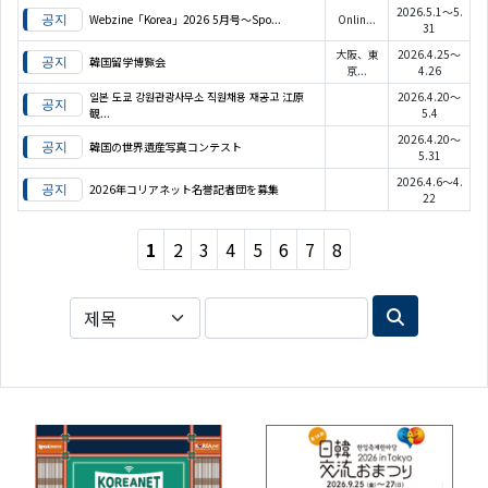
2026.5.1～5.
Webzine「Korea」2026 5月号～Spo...
Onlin...
31
大阪、東
2026.4.25～
韓国留学博覧会
京...
4.26
일본 도쿄 강원관광사무소 직원채용 재공고 江原
2026.4.20～
観...
5.4
2026.4.20～
韓国の世界遺産写真コンテスト
5.31
2026.4.6～4.
2026年コリアネット名誉記者団を募集
22
1
2
3
4
5
6
7
8