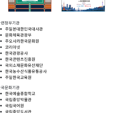
관련정부기관
주일본대한민국대사관
문화체육관광부
주오사카한국문화원
코리아넷
한국관광공사
한국콘텐츠진흥원
국외소재문화유산재단
한국농수산식품유통공사
주일한국교육원
한국문화기관
한국예술종합학교
국립중앙박물관
국립국어원
국립중앙도서관