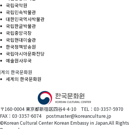
국립국악원
국립민속박물관
대한민국역사박물관
국립한글박물관
국립중앙극장
국립현대미술관
한국정책방송원
국립아시아문화전당
예술원사무국
세계의 한국문화원
세계의 한국문화원
〒160-0004 東京都新宿区四谷4-4-10 TEL：03-3357-5970
FAX：03-3357-6074 postmaster@koreanculture.jp
©Korean Cultural Center Korean Embassy in Japan.All Rights