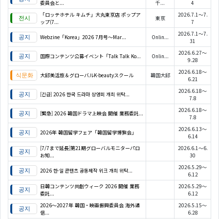
委員会と...
千...
4
「ロッテホテル キムチ」大丸東京店 ポップア
2026.7.1～7.
東京
ップ(7...
7
2026.7.1～7.
Webzine「Korea」2026 7月号～Mar...
Onlin...
31
2026.6.27～
国際コンテンツ公募イベント「Talk Talk Ko...
Onlin...
9.28
2026.6.18～
大邱美活旅＆グローバルK-beautyスクール
韓国大邱
6.21
2026.6.18～
[긴급] 2026 한국 드라마 상영회 개최 위탁...
7.8
2026.6.18～
[緊急] 2026 韓国ドラマ上映会 開催 業務委託...
7.8
2026.6.13～
2026年 韓国留学フェア「韓国留学博覧会」
6.14
[7/7まで延長]第21期グローバルモニターパロ
2026.6.1～6.
お知...
30
2026.5.29～
2026 한·일 콘텐츠 공동제작 위크 개최 위탁...
6.12
日韓コンテンツ共創ウィーク 2026 開催 業務
2026.5.29～
委託...
6.12
2026〜2027年 韓国・映画振興委員会 海外通
2026.5.15～
信...
6.28