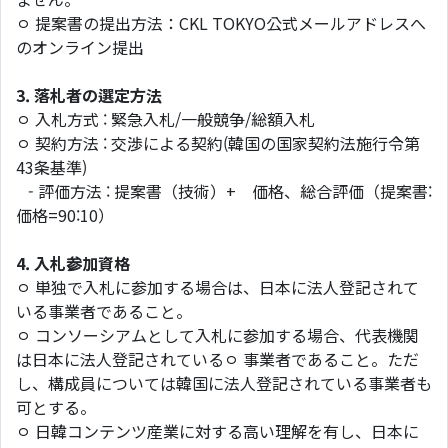
ㅇ 提案書の提出方法：CKL TOKYO公式メールアドレスへ
のオンライン提出
3.
落札者の選定方法
ㅇ 入札方式 : 緊急入札/一般競争/総額入札
ㅇ 契約方法 : 交渉による契約(韓国の国家契約法施行令第
43条基準)
- 評価方法 : 提案書（技術）+ 価格、総合評価（提案書:
価格=90:10）
4.
入札参加資格
ㅇ 単独で入札に参加する場合は、日本に法人登記されて
いる事業者であること。
ㅇ コンソーシアムとして入札に参加する場合、代表機関
は日本に法人登記されているㅇ 事業者であること。ただ
し、構成員については韓国に法人登記されている事業者も
可とする。
ㅇ 日韓コンテンツ産業に対する高い理解を有し、日本に