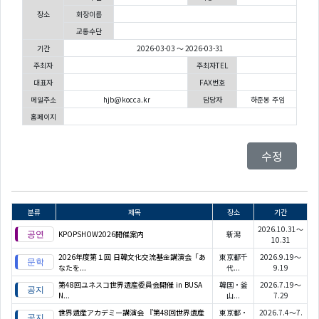
장소
회장이름
교통수단
기간
2026-03-03 ～ 2026-03-31
주최자
주최자TEL
대표자
FAX번호
메일주소
hjb@kocca.kr
담당자
하준봉 주임
홈페이지
수정
분류
제목
장소
기간
2026.10.31～
KPOPSHOW2026開催案内
新潟
10.31
2026年度第１回 日韓文化交流基金講演会「あ
東京都千
2026.9.19～
なたを...
代...
9.19
第48回ユネスコ世界遺産委員会開催 in BUSA
韓国・釜
2026.7.19～
N...
山...
7.29
世界遺産アカデミー講演会 『第48回世界遺産
東京都・
2026.7.4～7.