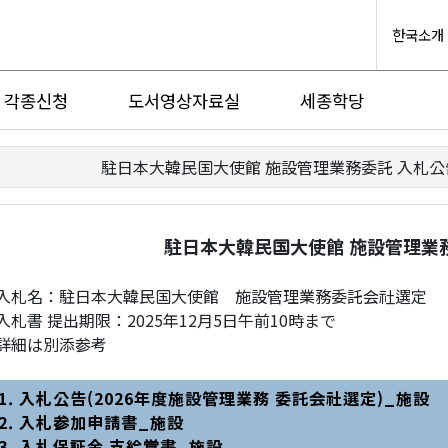
한국소개
각종신청
도서영상자료실
세종학당
駐日本大韓民国大使館 施設管理業務委託 入札公
駐日本大韓民国大使館 施設管理業
.入札名：駐日本大韓民国大使館 施設管理業務委託会社選定
.入札書 提出期限：2025年12月5日午前10時まで
.詳細は別添参考
1.
入札公告(2026年度施設管理業務 委託会社選定)_施設
2. 入札参加申請書_施設
3. 入札保証金 支給覚書_施設