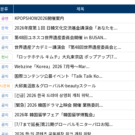
분류
제목
KPOPSHOW2026開催案内
2026年度第１回 日韓文化交流基金講演会「あなたを...
第48回ユネスコ世界遺産委員会開催 in BUSAN...
世界遺産アカデミー講演会 『第48回世界遺産委員会と...
「ロッテホテル キムチ」大丸東京店 ポップアップ(7...
Webzine「Korea」2026 7月号～Mar...
国際コンテンツ公募イベント「Talk Talk Ko...
大邱美活旅＆グローバルK-beautyスクール
[긴급] 2026 한국 드라마 상영회 개최 위탁...
[緊急] 2026 韓国ドラマ上映会 開催 業務委託...
2026年 韓国留学フェア「韓国留学博覧会」
[7/7まで延長]第21期グローバルモニターパロお知...
2026 한·일 콘텐츠 공동제작 위크 개최 위탁...