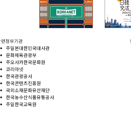
관련정부기관
주일본대한민국대사관
문화체육관광부
주오사카한국문화원
코리아넷
한국관광공사
한국콘텐츠진흥원
국외소재문화유산재단
한국농수산식품유통공사
주일한국교육원