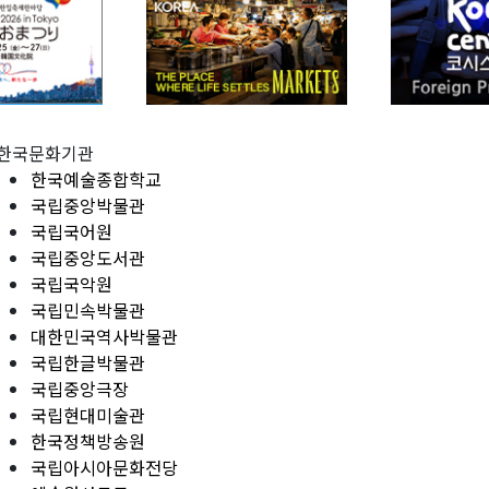
한국문화기관
한국예술종합학교
국립중앙박물관
국립국어원
국립중앙도서관
국립국악원
국립민속박물관
대한민국역사박물관
국립한글박물관
국립중앙극장
국립현대미술관
한국정책방송원
국립아시아문화전당