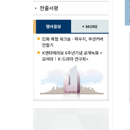
・ 한줄서평
행사응모
+ MORE
▶
민화 체험 워크숍 - 파우치, 쿠션커버
만들기
▶
K엔타메라보 6주년기념 공개녹화 <
모여라！K-드라마 연구회>