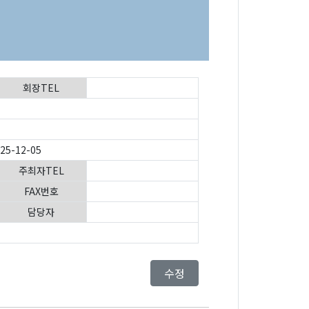
회장TEL
025-12-05
주최자TEL
FAX번호
담당자
수정