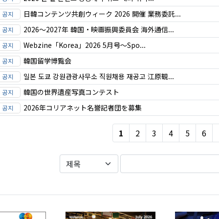
日韓コンテンツ共創ウィーク 2026 開催 業務委託...
2026〜2027年 韓国・映画振興委員会 海外通信...
Webzine「Korea」2026 5月号～Spo...
韓国留学博覧会
일본 도쿄 강원관광사무소 직원채용 재공고 江原観...
韓国の世界遺産写真コンテスト
2026年コリアネット名誉記者団を募集
1
2
3
4
5
6