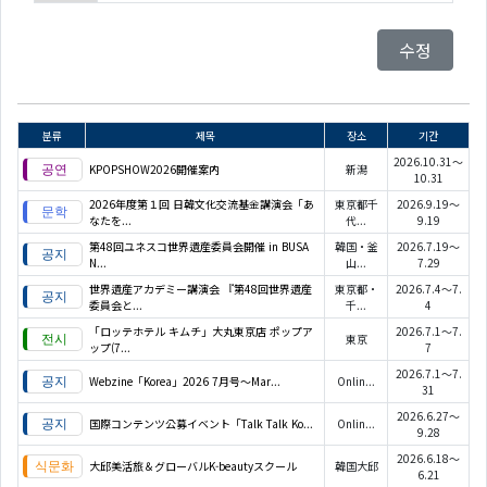
수정
분류
제목
장소
기간
2026.10.31～
KPOPSHOW2026開催案内
新潟
10.31
2026年度第１回 日韓文化交流基金講演会「あ
東京都千
2026.9.19～
なたを...
代...
9.19
第48回ユネスコ世界遺産委員会開催 in BUSA
韓国・釜
2026.7.19～
N...
山...
7.29
世界遺産アカデミー講演会 『第48回世界遺産
東京都・
2026.7.4～7.
委員会と...
千...
4
「ロッテホテル キムチ」大丸東京店 ポップア
2026.7.1～7.
東京
ップ(7...
7
2026.7.1～7.
Webzine「Korea」2026 7月号～Mar...
Onlin...
31
2026.6.27～
国際コンテンツ公募イベント「Talk Talk Ko...
Onlin...
9.28
2026.6.18～
大邱美活旅＆グローバルK-beautyスクール
韓国大邱
6.21