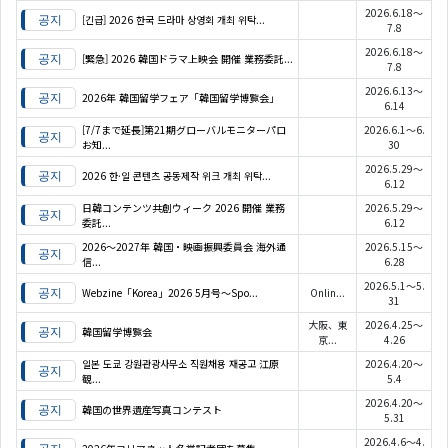
2026.6.18～
[긴급] 2026 한국 드라마 상영회 개최 위탁...
7.8
2026.6.18～
[緊急] 2026 韓国ドラマ上映会 開催 業務委託...
7.8
2026.6.13～
2026年 韓国留学フェア「韓国留学博覧会」
6.14
[7/7まで延長]第21期グローバルモニターパロ
2026.6.1～6.
お知...
30
2026.5.29～
2026 한·일 콘텐츠 공동제작 위크 개최 위탁...
6.12
日韓コンテンツ共創ウィーク 2026 開催 業務
2026.5.29～
委託...
6.12
2026〜2027年 韓国・映画振興委員会 海外通
2026.5.15～
信...
6.28
2026.5.1～5.
Webzine「Korea」2026 5月号～Spo...
Onlin...
31
大阪、東
2026.4.25～
韓国留学博覧会
京...
4.26
일본 도쿄 강원관광사무소 직원채용 재공고 江原
2026.4.20～
観...
5.4
2026.4.20～
韓国の世界遺産写真コンテスト
5.31
2026.4.6～4.