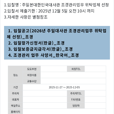
1.입찰명 : 주일본대한민국대사관 조경관리업무 위탁업체 선정
2.입찰서 제출기한 : 2025년 12월 5일 오전 10시 까지
3.자세한 사항은 별첨참조
1.
입찰공고(2026년 주일대사관 조경관리업무 위탁업
체 선정)_조경
2. 입찰참가신청서(한글)_조경
3. 입찰보증금지급각서(한글)_조경
4. 조경관리 업무 사양서_한국어_조경
도도부현
회장TEL
장소
회장이름
교통수단
기간
2025-11-27 ～ 2025-12-05
주최자
주최자TEL
대표자
FAX번호
메일주소
담당자
홈페이지