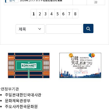
2026年コリアネット名誉記者団を募集
22
1
2
3
4
5
6
7
8
관련정부기관
주일본대한민국대사관
문화체육관광부
주오사카한국문화원