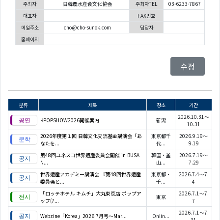
주최자
日韓農水産食文化協会
주최자TEL
03-6233-7867
대표자
FAX번호
메일주소
cho@cho-sunok.com
담당자
홈페이지
수정
분류
제목
장소
기간
2026.10.31～
KPOPSHOW2026開催案内
新潟
10.31
2026年度第１回 日韓文化交流基金講演会「あ
東京都千
2026.9.19～
なたを...
代...
9.19
第48回ユネスコ世界遺産委員会開催 in BUSA
韓国・釜
2026.7.19～
N...
山...
7.29
世界遺産アカデミー講演会 『第48回世界遺産
東京都・
2026.7.4～7.
委員会と...
千...
4
「ロッテホテル キムチ」大丸東京店 ポップア
2026.7.1～7.
東京
ップ(7...
7
2026.7.1～7.
Webzine「Korea」2026 7月号～Mar...
Onlin...
31