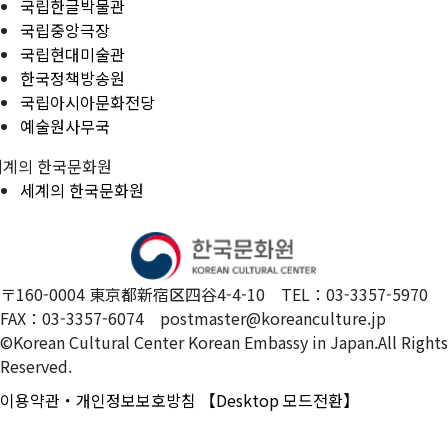
국립한글박물관
국립중앙극장
국립현대미술관
한국정책방송원
국립아시아문화전당
예술원사무국
세계의 한국문화원
세계의 한국문화원
〒160-0004 東京都新宿区四谷4-4-10 TEL：03-3357-5970
FAX：03-3357-6074 postmaster@koreanculture.jp
©Korean Cultural Center Korean Embassy in Japan.All Rights
Reserved.
이용약관・개인정보보호방침
【Desktop 모드전환】