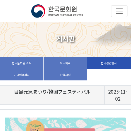
게시판
한국문화원 소식
보도자료
한국관련행사
미디어갤러리
한줄서평
目黒元気まつり/韓国フェスティバル
2025-11-
02