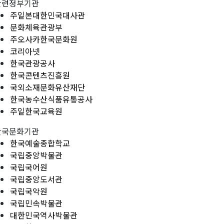
관련정부기관
주일본대한민국대사관
문화체육관광부
주오사카한국문화원
코리아넷
한국관광공사
한국콘텐츠진흥원
국외소재문화유산재단
한국농수산식품유통공사
주일한국교육원
한국문화기관
한국예술종합학교
국립중앙박물관
국립국어원
국립중앙도서관
국립국악원
국립민속박물관
대한민국역사박물관