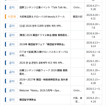
2026.6.27～
国際コンテンツ公募イベント「Talk Talk Ko...
Onlin...
9.28
2026.6.18～
大邱美活旅＆グローバルK-beautyスクール
韓国大邱
6.21
2026.6.18～
[긴급] 2026 한국 드라마 상영회 개최 위탁...
7.8
2026.6.18～
[緊急] 2026 韓国ドラマ上映会 開催 業務委託...
7.8
2026.6.13～
2026年 韓国留学フェア「韓国留学博覧会」
6.14
[7/7まで延長]第21期グローバルモニターパロ
2026.6.1～6.
お知...
30
2026.5.29～
2026 한·일 콘텐츠 공동제작 위크 개최 위탁...
6.12
日韓コンテンツ共創ウィーク 2026 開催 業務
2026.5.29～
委託...
6.12
2026〜2027年 韓国・映画振興委員会 海外通
2026.5.15～
信...
6.28
2026.5.1～5.
Webzine「Korea」2026 5月号～Spo...
Onlin...
31
大阪、東
2026.4.25～
韓国留学博覧会
京...
4.26