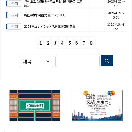
일본 도쿄 강원관광사무소 직원채용 재공고 江原
2026.4.20～
観...
5.4
2026.4.20～
韓国の世界遺産写真コンテスト
5.31
2026.4.6～4.
2026年コリアネット名誉記者団を募集
22
1
2
3
4
5
6
7
8