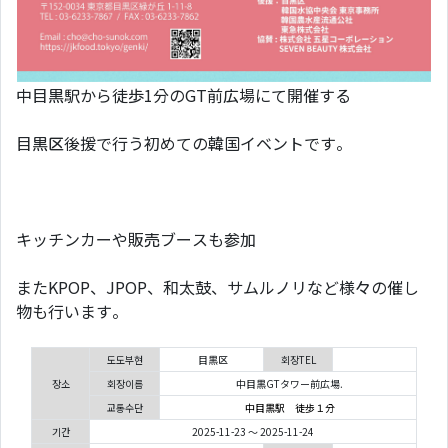
中目黒駅から徒歩1分のGT前広場にて開催する
目黒区後援で行う初めての韓国イベントです。
キッチンカーや販売ブースも参加
またKPOP、JPOP、和太鼓、サムルノリなど様々の催し
物も行います。
도도부현
目黒区
회장TEL
장소
회장이름
中目黒GTタワー前広場.
교통수단
中目黒駅 徒歩１分
기간
2025-11-23 ～ 2025-11-24