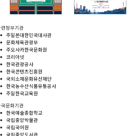
관련정부기관
주일본대한민국대사관
문화체육관광부
주오사카한국문화원
코리아넷
한국관광공사
한국콘텐츠진흥원
국외소재문화유산재단
한국농수산식품유통공사
주일한국교육원
한국문화기관
한국예술종합학교
국립중앙박물관
국립국어원
국립중앙도서관