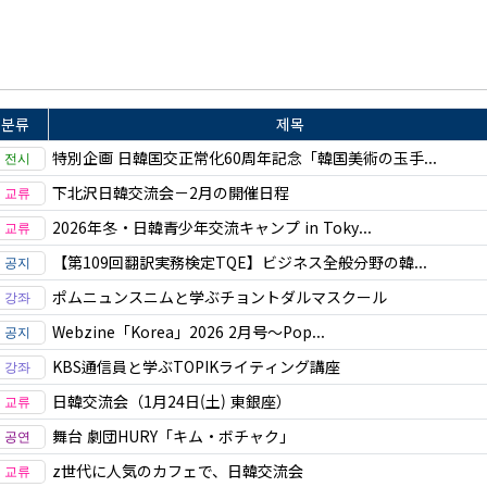
분류
제목
特別企画 日韓国交正常化60周年記念「韓国美術の玉手...
下北沢日韓交流会－2月の開催日程
2026年冬・日韓青少年交流キャンプ in Toky...
【第109回翻訳実務検定TQE】ビジネス全般分野の韓...
ポムニュンスニムと学ぶチョントダルマスクール
Webzine「Korea」2026 2月号～Pop...
KBS通信員と学ぶTOPIKライティング講座
日韓交流会（1月24日(土) 東銀座）
舞台 劇団HURY「キム・ボチャク」
z世代に人気のカフェで、日韓交流会