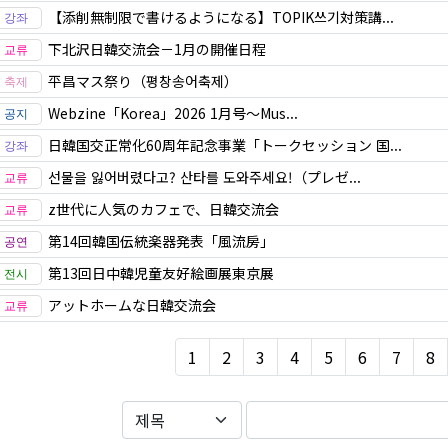
【添削無制限で書けるようになる】TOPIK쓰기対策講...
下北沢日韓交流会－1月の開催日程
平昌マス祭り（평창송어축제）
Webzine「Korea」2026 1月号～Mus...
日韓国交正常化60周年記念事業「トークセッション 国...
선물을 잃어버렸다고? 산타를 도와주세요!（プレゼ...
z世代に人気のカフェで、日韓交流会
第14回韓国伝統楽器発表「風流房」
第13回日中韓児童友好絵画展東京展
アットホームな日韓交流会
1
2
3
4
5
6
7
8