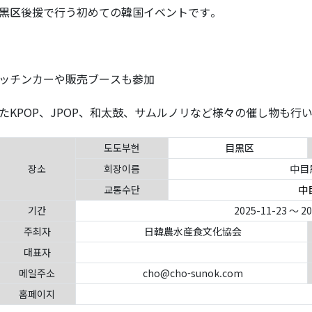
黒区後援で行う初めての韓国イベントです。
ッチンカーや販売ブースも参加
たKPOP、JPOP、和太鼓、サムルノリなど様々の催し物も行
도도부현
目黒区
장소
회장이름
中目
교통수단
中
기간
2025-11-23 ～ 2
주최자
日韓農水産食文化協会
대표자
메일주소
cho@cho-sunok.com
홈페이지