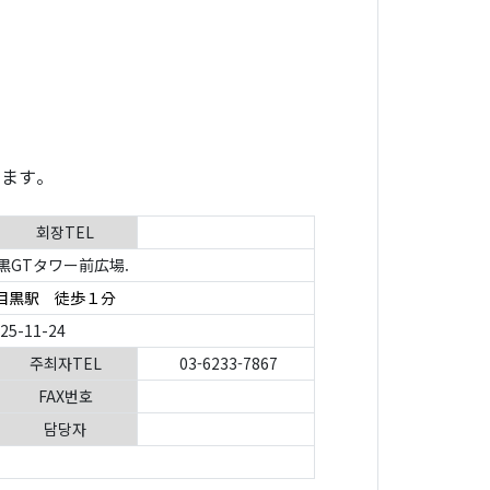
います。
회장TEL
黒GTタワー前広場.
目黒駅 徒歩１分
025-11-24
주최자TEL
03-6233-7867
FAX번호
담당자