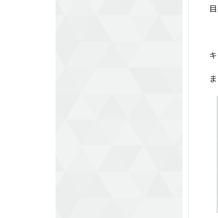
目
キ
ま