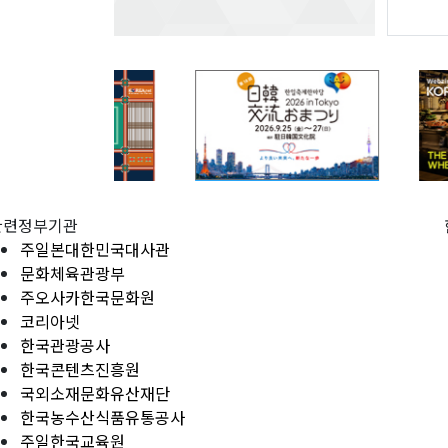
관련정부기관
주일본대한민국대사관
문화체육관광부
주오사카한국문화원
코리아넷
한국관광공사
한국콘텐츠진흥원
국외소재문화유산재단
한국농수산식품유통공사
주일한국교육원