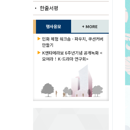
・ 한줄서평
행사응모
+ MORE
▶
민화 체험 워크숍 - 파우치, 쿠션커버
만들기
▶
K엔타메라보 6주년기념 공개녹화 <
모여라！K-드라마 연구회>