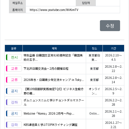
메일주소
담당자
홈페이지
https://www.youtube.com/WiKimTV
수정
분류
제목
장소
기간
特別企画 日韓国交正常化60周年記念「韓国美
東京都台
2026.2.10～
術の玉手...
東...
4.5
2026.2.8～2.
下北沢日韓交流会－2月の開催日程
東京都
22
2026.2.8～2.
2026年冬・日韓青少年交流キャンプ in Toky...
東京都
14
【第109回翻訳実務検定TQE】ビジネス全般分
オンライ
2026.2.5～2.
野の韓...
ン...
9
ポムニュンスニムと学ぶチョントダルマスクー
2026.2.2～2.
ル
28
2026.2.1～2.
Webzine「Korea」2026 2月号～Pop...
Onlin...
28
2026.1.27～
KBS通信員と学ぶTOPIKライティング講座
2.21