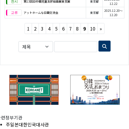
第13回日中韓児童友好絵画展東京展
東京都
12.22
2025.12.20～
アットホームな日韓交流会
東京都
12.20
Next
1
2
3
4
5
6
7
8
9
10
»
관련정부기관
주일본대한민국대사관