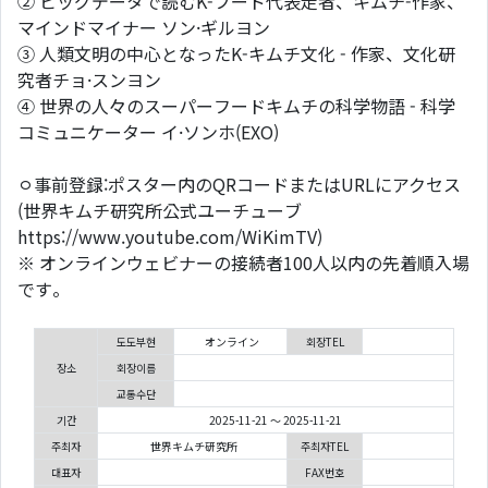
② ビッグデータで読むK-フード代表走者、キムチ-作家、
マインドマイナー ソン·ギルヨン
③ 人類文明の中心となったK-キムチ文化 - 作家、文化研
究者チョ·スンヨン
④ 世界の人々のスーパーフードキムチの科学物語 - 科学
コミュニケーター イ·ソンホ(EXO)
ㅇ事前登録:ポスター内のQRコードまたはURLにアクセス
(世界キムチ研究所公式ユーチューブ
https://www.youtube.com/WiKimTV)
※ オンラインウェビナーの接続者100人以内の先着順入場
です。
도도부현
オンライン
회장TEL
장소
회장이름
교통수단
기간
2025-11-21 ～ 2025-11-21
주최자
世界キムチ研究所
주최자TEL
대표자
FAX번호