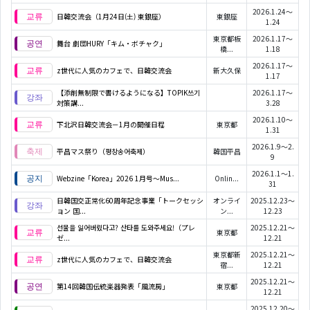
2026.1.24～
日韓交流会（1月24日(土) 東銀座）
東銀座
1.24
東京都板
2026.1.17～
舞台 劇団HURY「キム・ボチャク」
橋...
1.18
2026.1.17～
z世代に人気のカフェで、日韓交流会
新大久保
1.17
【添削無制限で書けるようになる】TOPIK쓰기
2026.1.17～
対策講...
3.28
2026.1.10～
下北沢日韓交流会－1月の開催日程
東京都
1.31
2026.1.9～2.
平昌マス祭り（평창송어축제）
韓国平昌
9
2026.1.1～1.
Webzine「Korea」2026 1月号～Mus...
Onlin...
31
日韓国交正常化60周年記念事業「トークセッシ
オンライ
2025.12.23～
ョン 国...
ン...
12.23
선물을 잃어버렸다고? 산타를 도와주세요!（プレ
2025.12.21～
東京都
ゼ...
12.21
東京都新
2025.12.21～
z世代に人気のカフェで、日韓交流会
宿...
12.21
2025.12.21～
第14回韓国伝統楽器発表「風流房」
東京都
12.21
2025.12.20～