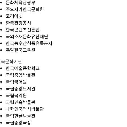
문화체육관광부
주오사카한국문화원
코리아넷
한국관광공사
한국콘텐츠진흥원
국외소재문화유산재단
한국농수산식품유통공사
주일한국교육원
한국문화기관
한국예술종합학교
국립중앙박물관
국립국어원
국립중앙도서관
국립국악원
국립민속박물관
대한민국역사박물관
국립한글박물관
국립중앙극장