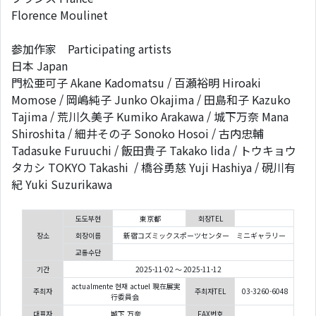
Florence Moulinet
参加作家 Participating artists
日本 Japan
門松亜可子 Akane Kadomatsu / 百瀬裕明 Hiroaki
Momose / 岡嶋純子 Junko Okajima / 田島和子 Kazuko
Tajima / 荒川久美子 Kumiko Arakawa / 城下万奈 Mana
Shiroshita / 細井その子 Sonoko Hosoi / 古内忠輔
Tadasuke Furuuchi / 飯田貴子 Takako lida / トウキョウ
タカシ TOKYO Takashi / 橋谷勇慈 Yuji Hashiya / 硯川有
紀 Yuki Suzurikawa
도도부현
東京都
회장TEL
장소
회장이름
新宿コズミックスポーツセンター ミニギャラリー
교통수단
기간
2025-11-02 ～ 2025-11-12
actualmente 현재 actuel 現在展実
주최자
주최자TEL
03-3260-6048
行委員会
대표자
城下 万奈
FAX번호