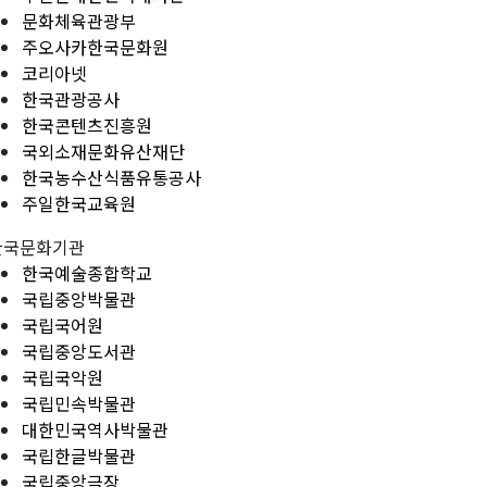
문화체육관광부
주오사카한국문화원
코리아넷
한국관광공사
한국콘텐츠진흥원
국외소재문화유산재단
한국농수산식품유통공사
주일한국교육원
한국문화기관
한국예술종합학교
국립중앙박물관
국립국어원
국립중앙도서관
국립국악원
국립민속박물관
대한민국역사박물관
국립한글박물관
국립중앙극장