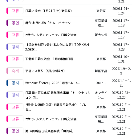
2.21
2026.1.24～
日韓交流会（1月24日(土) 東銀座）
東銀座
1.24
東京都板
2026.1.17～
舞台 劇団HURY「キム・ボチャク」
橋...
1.18
2026.1.17～
z世代に人気のカフェで、日韓交流会
新大久保
1.17
【添削無制限で書けるようになる】TOPIK쓰기
2026.1.17～
対策講...
3.28
2026.1.10～
下北沢日韓交流会－1月の開催日程
東京都
1.31
2026.1.9～2.
平昌マス祭り（평창송어축제）
韓国平昌
9
2026.1.1～1.
Webzine「Korea」2026 1月号～Mus...
Onlin...
31
日韓国交正常化60周年記念事業「トークセッシ
オンライ
2025.12.23～
ョン 国...
ン...
12.23
선물을 잃어버렸다고? 산타를 도와주세요!（プレ
2025.12.21～
東京都
ゼ...
12.21
東京都新
2025.12.21～
z世代に人気のカフェで、日韓交流会
宿...
12.21
2025.12.21～
第14回韓国伝統楽器発表「風流房」
東京都
12.21