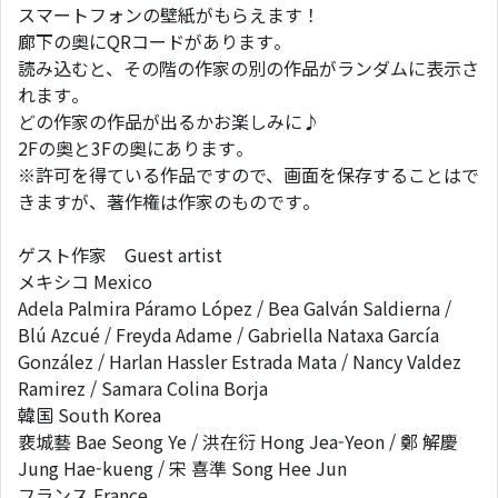
スマートフォンの壁紙がもらえます！
廊下の奥にQRコードがあります。
読み込むと、その階の作家の別の作品がランダムに表示さ
れます。
どの作家の作品が出るかお楽しみに♪
2Fの奥と3Fの奥にあります。
※許可を得ている作品ですので、画面を保存することはで
きますが、著作権は作家のものです。
ゲスト作家 Guest artist
メキシコ Mexico
Adela Palmira Páramo López / Bea Galván Saldierna /
Blú Azcué / Freyda Adame / Gabriella Nataxa García
González / Harlan Hassler Estrada Mata / Nancy Valdez
Ramirez / Samara Colina Borja
韓国 South Korea
裵城藝 Bae Seong Ye / 洪在衍 Hong Jea-Yeon / 鄭 解慶
Jung Hae-kueng / 宋 喜準 Song Hee Jun
フランス France