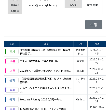
메일주소
mana@kza.biglobe.ne.jp
담당자
城下 万奈
홈페이지
수정
분류
제목
장소
기간
特別企画 日韓国交正常化60周年記念「韓国美
東京都台
2026.2.10～
術の玉手...
東...
4.5
2026.2.8～2.
下北沢日韓交流会－2月の開催日程
東京都
22
2026.2.8～2.
2026年冬・日韓青少年交流キャンプ in Toky...
東京都
14
【第109回翻訳実務検定TQE】ビジネス全般分
オンライ
2026.2.5～2.
野の韓...
ン...
9
ポムニュンスニムと学ぶチョントダルマスクー
2026.2.2～2.
ル
28
2026.2.1～2.
Webzine「Korea」2026 2月号～Pop...
Onlin...
28
2026.1.27～
KBS通信員と学ぶTOPIKライティング講座