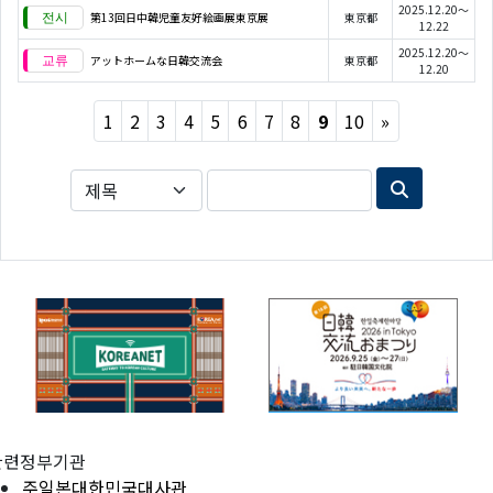
2025.12.20～
第13回日中韓児童友好絵画展東京展
東京都
12.22
2025.12.20～
アットホームな日韓交流会
東京都
12.20
Next
1
2
3
4
5
6
7
8
9
10
»
관련정부기관
주일본대한민국대사관