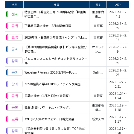
분류
제목
장소
기간
特別企画 日韓国交正常化60周年記念「韓国美
東京都台
2026.2.10～
術の玉手...
東...
4.5
2026.2.8～2.
下北沢日韓交流会－2月の開催日程
東京都
22
2026.2.8～2.
2026年冬・日韓青少年交流キャンプ in Toky...
東京都
14
【第109回翻訳実務検定TQE】ビジネス全般分
オンライ
2026.2.5～2.
野の韓...
ン...
9
ポムニュンスニムと学ぶチョントダルマスクー
2026.2.2～2.
ル
28
2026.2.1～2.
Webzine「Korea」2026 2月号～Pop...
Onlin...
28
2026.1.27～
KBS通信員と学ぶTOPIKライティング講座
2.21
2026.1.24～
日韓交流会（1月24日(土) 東銀座）
東銀座
1.24
東京都板
2026.1.17～
舞台 劇団HURY「キム・ボチャク」
橋...
1.18
2026.1.17～
z世代に人気のカフェで、日韓交流会
新大久保
1.17
【添削無制限で書けるようになる】TOPIK쓰기
2026.1.17～
対策講...
3.28