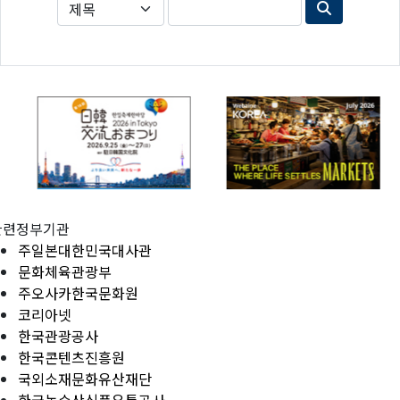
관련정부기관
주일본대한민국대사관
문화체육관광부
주오사카한국문화원
코리아넷
한국관광공사
한국콘텐츠진흥원
국외소재문화유산재단