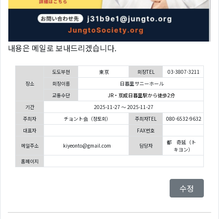
내용은 메일로 보내드리겠습니다.
도도부현
東京
회장TEL
03-3807-3211
장소
회장이름
日暮里サニーホール
교통수단
JR・京成日暮里駅から徒歩2分
기간
2025-11-27 ～ 2025-11-27
주최자
チョント会（정토회）
주최자TEL
080-6532-9632
대표자
FAX번호
都 奇延（ト
메일주소
kiyeonto@gmail.com
담당자
キヨン）
홈페이지
수정