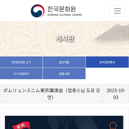
게시판
한국문화원 소식
보도자료
한국관련행사
미디어갤러리
한줄서평
ポムリュンスニム東京講演会（법륜스님 도쿄 강
2025-10-
연）
03