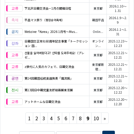
2026.1.10～
下北沢日韓交流会－1月の開催日程
東京都
1.31
2026.1.9～2.
平昌マス祭り（평창송어축제）
韓国平昌
9
2026.1.1～1.
Webzine「Korea」2026 1月号～Mus...
Onlin...
31
日韓国交正常化60周年記念事業「トークセッシ
オンライ
2025.12.23～
ョン 国...
ン...
12.23
선물을 잃어버렸다고? 산타를 도와주세요!（プレ
2025.12.21～
東京都
ゼ...
12.21
東京都新
2025.12.21～
z世代に人気のカフェで、日韓交流会
宿...
12.21
2025.12.21～
第14回韓国伝統楽器発表「風流房」
東京都
12.21
2025.12.20～
第13回日中韓児童友好絵画展東京展
東京都
12.22
2025.12.20～
アットホームな日韓交流会
東京都
12.20
Next
1
2
3
4
5
6
7
8
9
10
»