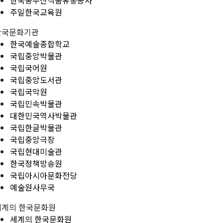
한국농수산식품유통공사
주일한국교육원
한국문화기관
한국예술종합학교
국립중앙박물관
국립국어원
국립중앙도서관
국립국악원
국립민속박물관
대한민국역사박물관
국립한글박물관
국립중앙극장
국립현대미술관
한국정책방송원
국립아시아문화전당
예술원사무국
세계의 한국문화원
세계의 한국문화원