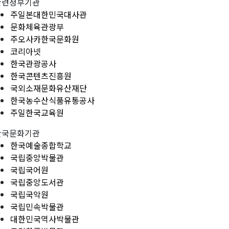
관련정부기관
주일본대한민국대사관
문화체육관광부
주오사카한국문화원
코리아넷
한국관광공사
한국콘텐츠진흥원
국외소재문화유산재단
한국농수산식품유통공사
주일한국교육원
한국문화기관
한국예술종합학교
국립중앙박물관
국립국어원
국립중앙도서관
국립국악원
국립민속박물관
대한민국역사박물관