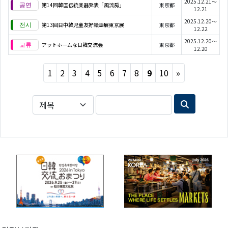
2025.12.21～
第14回韓国伝統楽器発表「風流房」
東京都
12.21
2025.12.20～
第13回日中韓児童友好絵画展東京展
東京都
12.22
2025.12.20～
アットホームな日韓交流会
東京都
12.20
Next
1
2
3
4
5
6
7
8
9
10
»