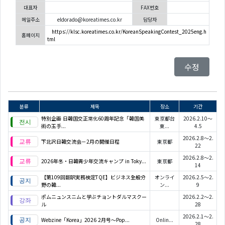
대표자
FAX번호
메일주소
eldorado@koreatimes.co.kr
담당자
https://klsc.koreatimes.co.kr/KoreanSpeakingContest_2025eng.h
홈페이지
tml
수정
분류
제목
장소
기간
特別企画 日韓国交正常化60周年記念「韓国美
東京都台
2026.2.10～
術の玉手...
東...
4.5
2026.2.8～2.
下北沢日韓交流会－2月の開催日程
東京都
22
2026.2.8～2.
2026年冬・日韓青少年交流キャンプ in Toky...
東京都
14
【第109回翻訳実務検定TQE】ビジネス全般分
オンライ
2026.2.5～2.
野の韓...
ン...
9
ポムニュンスニムと学ぶチョントダルマスクー
2026.2.2～2.
ル
28
2026.2.1～2.
Webzine「Korea」2026 2月号～Pop...
Onlin...
28