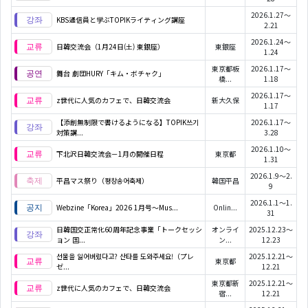
2026.1.27～
KBS通信員と学ぶTOPIKライティング講座
2.21
2026.1.24～
日韓交流会（1月24日(土) 東銀座）
東銀座
1.24
東京都板
2026.1.17～
舞台 劇団HURY「キム・ボチャク」
橋...
1.18
2026.1.17～
z世代に人気のカフェで、日韓交流会
新大久保
1.17
【添削無制限で書けるようになる】TOPIK쓰기
2026.1.17～
対策講...
3.28
2026.1.10～
下北沢日韓交流会－1月の開催日程
東京都
1.31
2026.1.9～2.
平昌マス祭り（평창송어축제）
韓国平昌
9
2026.1.1～1.
Webzine「Korea」2026 1月号～Mus...
Onlin...
31
日韓国交正常化60周年記念事業「トークセッシ
オンライ
2025.12.23～
ョン 国...
ン...
12.23
선물을 잃어버렸다고? 산타를 도와주세요!（プレ
2025.12.21～
東京都
ゼ...
12.21
東京都新
2025.12.21～
z世代に人気のカフェで、日韓交流会
宿...
12.21