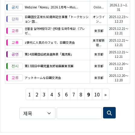
2026.1.1～1.
Webzine「Korea」2026 1月号～Mus...
Onlin...
31
日韓国交正常化60周年記念事業「トークセッシ
オンライ
2025.12.23～
ョン 国...
ン...
12.23
선물을 잃어버렸다고? 산타를 도와주세요!（プレ
2025.12.21～
東京都
ゼ...
12.21
東京都新
2025.12.21～
z世代に人気のカフェで、日韓交流会
宿...
12.21
2025.12.21～
第14回韓国伝統楽器発表「風流房」
東京都
12.21
2025.12.20～
第13回日中韓児童友好絵画展東京展
東京都
12.22
2025.12.20～
アットホームな日韓交流会
東京都
12.20
Next
1
2
3
4
5
6
7
8
9
10
»