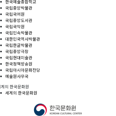
한국예술종합학교
국립중앙박물관
국립국어원
국립중앙도서관
국립국악원
국립민속박물관
대한민국역사박물관
국립한글박물관
국립중앙극장
국립현대미술관
한국정책방송원
국립아시아문화전당
예술원사무국
세계의 한국문화원
세계의 한국문화원