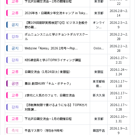
下北沢日韓交流会－2月の開催日程
東京都
22
2026.2.8～2.
2026年冬・日韓青少年交流キャンプ in Toky...
東京都
14
【第109回翻訳実務検定TQE】ビジネス全般分
オンライ
2026.2.5～2.
野の韓...
ン...
9
ポムニュンスニムと学ぶチョントダルマスクー
2026.2.2～2.
ル
28
2026.2.1～2.
Webzine「Korea」2026 2月号～Pop...
Onlin...
28
2026.1.27～
KBS通信員と学ぶTOPIKライティング講座
2.21
2026.1.24～
日韓交流会（1月24日(土) 東銀座）
東銀座
1.24
東京都板
2026.1.17～
舞台 劇団HURY「キム・ボチャク」
橋...
1.18
2026.1.17～
z世代に人気のカフェで、日韓交流会
新大久保
1.17
【添削無制限で書けるようになる】TOPIK쓰기
2026.1.17～
対策講...
3.28
2026.1.10～
下北沢日韓交流会－1月の開催日程
東京都
1.31
2026.1.9～2.
平昌マス祭り（평창송어축제）
韓国平昌
9