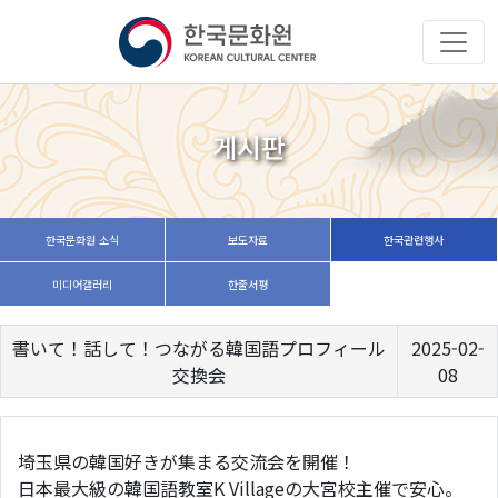
게시판
한국문화원 소식
보도자료
한국관련행사
미디어갤러리
한줄서평
書いて！話して！つながる韓国語プロフィール
2025-02-
交換会
08
埼玉県の韓国好きが集まる交流会を開催！
日本最大級の韓国語教室K Villageの大宮校主催で安心。