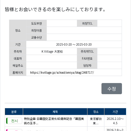
皆様とお会いできるのを楽しみにしております。
도도부현
회장TEL
장소
회장이름
교통수단
기간
2025-03-20 ～ 2025-03-20
주최자
K Village 大宮校
주최자TEL
대표자
FAX번호
메일주소
담당자
홈페이지
https://kvillage.jp/school/omiya/blog/248717/
수정
분류
제목
장소
기간
特別企画 日韓国交正常化60周年記念「韓国美
東京都台
2026.2.10～
術の玉手...
東...
4.5
2026.2.8～2.