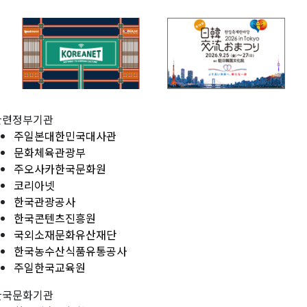
관련정부기관
주일본대한민국대사관
문화체육관광부
주오사카한국문화원
코리아넷
한국관광공사
한국콘텐츠진흥원
국외소재문화유산재단
한국농수산식품유통공사
주일한국교육원
한국문화기관