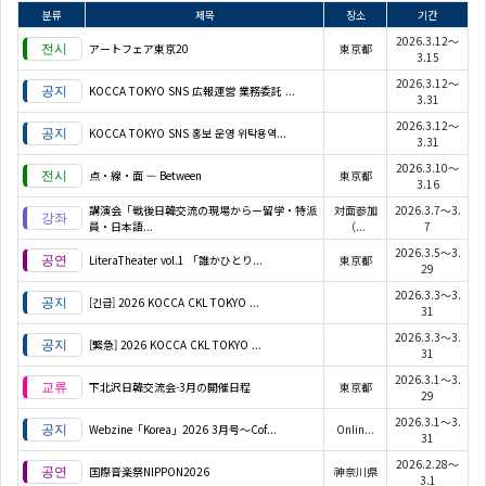
분류
제목
장소
기간
2026.3.12～
アートフェア東京20
東京都
3.15
2026.3.12～
KOCCA TOKYO SNS 広報運営 業務委託 ...
3.31
2026.3.12～
KOCCA TOKYO SNS 홍보 운영 위탁용역...
3.31
2026.3.10～
点・線・面 — Between
東京都
3.16
講演会「戦後日韓交流の現場からー留学・特派
対面参加
2026.3.7～3.
員・日本語...
（...
7
2026.3.5～3.
LiteraTheater vol.1 「誰かひとり...
東京都
29
2026.3.3～3.
[긴급] 2026 KOCCA CKL TOKYO ...
31
2026.3.3～3.
[緊急] 2026 KOCCA CKL TOKYO ...
31
2026.3.1～3.
下北沢日韓交流会-3月の開催日程
東京都
29
2026.3.1～3.
Webzine「Korea」2026 3月号～Cof...
Onlin...
31
2026.2.28～
国際音楽祭NIPPON2026
神奈川県
3.1