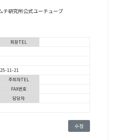
キムチ研究所公式ユーチューブ
회장TEL
025-11-21
주최자TEL
FAX번호
담당자
수정