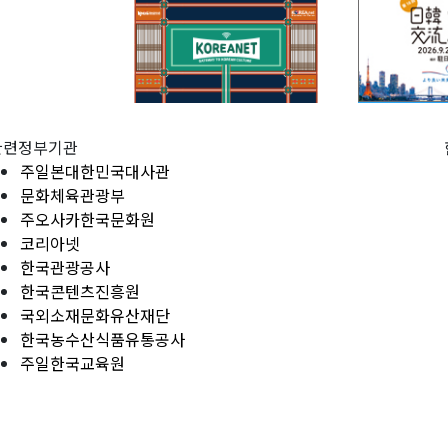
관련정부기관
주일본대한민국대사관
문화체육관광부
주오사카한국문화원
코리아넷
한국관광공사
한국콘텐츠진흥원
국외소재문화유산재단
한국농수산식품유통공사
주일한국교육원