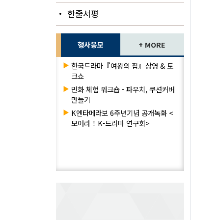
・ 한줄서평
행사응모
+ MORE
▶
한국드라마『여왕의 집』상영 & 토
크쇼
▶
민화 체험 워크숍 - 파우치, 쿠션커버
만들기
▶
K엔타메라보 6주년기념 공개녹화 <
모여라！K-드라마 연구회>