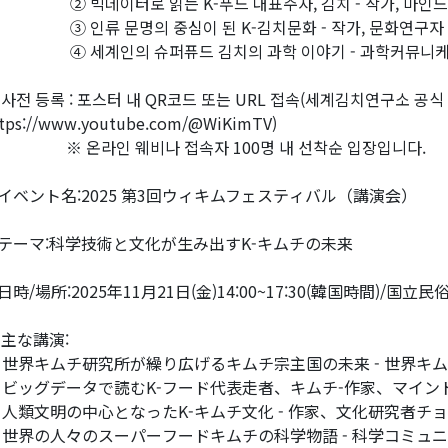
 빅데이터로 읽는 K-푸드 대표주자, 김치 - 작가, 마인드
 인류 문명의 중심이 된 K-김치문화 - 작가, 문화연구자
 세계인의 슈퍼퓨드 김치의 과학 이야기 - 과학커뮤니케이
 사전 등록 : 포스터 내 QR코드 또는 URL 접속(세계김치연구소 공식
ttps://www.youtube.com/@WiKimTV)
 온라인 웨비나 접속자 100명 내 선착순 입장입니다.
イベント名:2025 第3回ウィキムフェスティバル（講演会）
テーマ:科学技術と文化が生み出すK-キムチの未来
日時/場所:2025年11月21日(金)14:00~17:30(韓国時間)/国
 主な講演:
 世界キムチ研究所が繰り広げるキムチ宗主国の未来 - 世界キム
 ビッグデータで読むK-フード代表走者、キムチ-作家、マイン
 人類文明の中心となったK-キムチ文化 - 作家、文化研究者チョ
 世界の人々のスーパーフードキムチの科学物語 - 科学コミュニケー