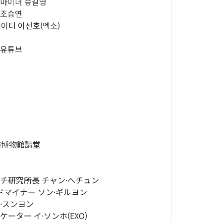
마이너 송길영
 조승연
터 이선호(엑소)
 유튜브
立民俗博物館講堂
チ研究所長 チャン·ヘチュン
ドマイナー ソン·ギルヨン
·スンヨン
ター イ·ソンホ(EXO)