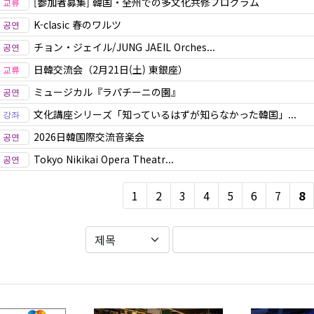
[参加者募集] 韓国・全州での多文化共修プログラム
K-clasic 春のワルツ
チョン・ジェイル/JUNG JAEIL Orches...
日韓交流会（2月21日(土) 東銀座）
ミュージカル『ラパチーニの園』
文化講座シリーズ「知っているはずが知らなかった韓国」...
2026日韓国際交流音楽会
Tokyo Nikikai Opera Theatr...
1
2
3
4
5
6
7
8