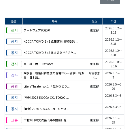
분류
제목
장소
기간
2026.3.12～
アートフェア東京20
東京都
3.15
2026.3.12～
KOCCA TOKYO SNS 広報運営 業務委託 ...
3.31
2026.3.12～
KOCCA TOKYO SNS 홍보 운영 위탁용역...
3.31
2026.3.10～
点・線・面 — Between
東京都
3.16
講演会「戦後日韓交流の現場からー留学・特派
対面参加
2026.3.7～3.
員・日本語...
（...
7
2026.3.5～3.
LiteraTheater vol.1 「誰かひとり...
東京都
29
2026.3.3～3.
[긴급] 2026 KOCCA CKL TOKYO ...
31
2026.3.3～3.
[緊急] 2026 KOCCA CKL TOKYO ...
31
2026.3.1～3.
下北沢日韓交流会-3月の開催日程
東京都
29