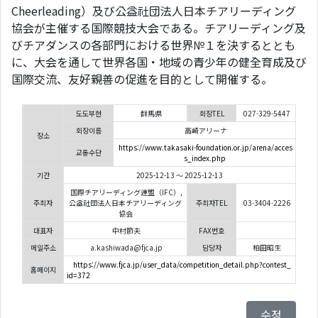
Cheerleading）及び公益社団法人日本チアリーディング
協会が主催する国際競技大会である。
チアリーディング及
びチアダンスの各部門における
世界№１を決するととも
に、大会を通して世界各国・地域の
青少年の健全育成及び
国際交流、友好親善の促進を目的として開催する。
도도부현
群馬県
회장TEL
027-329-5447
회장이름
高崎アリーナ
장소
https://www.takasaki-foundation.or.jp/arena/acces
교통수단
s_index.php
기간
2025-12-13 ～ 2025-12-13
国際チアリーディング連盟（IFC）,
주최자
公益社団法人日本チアリーディング
주최자TEL
03-3404-2226
協会
대표자
中村節夫
FAX번호
메일주소
a.kashiwada@fjca.jp
담당자
柏田昭生
https://www.fjca.jp/user_data/competition_detail.php?contest_
홈페이지
id=372
수정