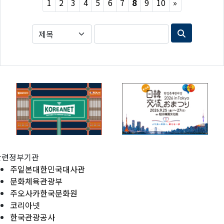
Next
1
2
3
4
5
6
7
8
9
10
»
관련정부기관
주일본대한민국대사관
문화체육관광부
주오사카한국문화원
코리아넷
한국관광공사