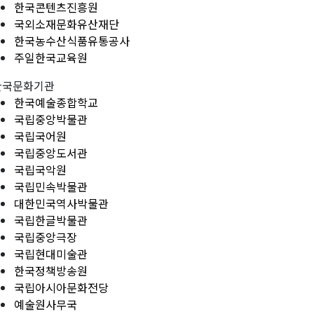
한국콘텐츠진흥원
국외소재문화유산재단
한국농수산식품유통공사
주일한국교육원
한국문화기관
한국예술종합학교
국립중앙박물관
국립국어원
국립중앙도서관
국립국악원
국립민속박물관
대한민국역사박물관
국립한글박물관
국립중앙극장
국립현대미술관
한국정책방송원
국립아시아문화전당
예술원사무국