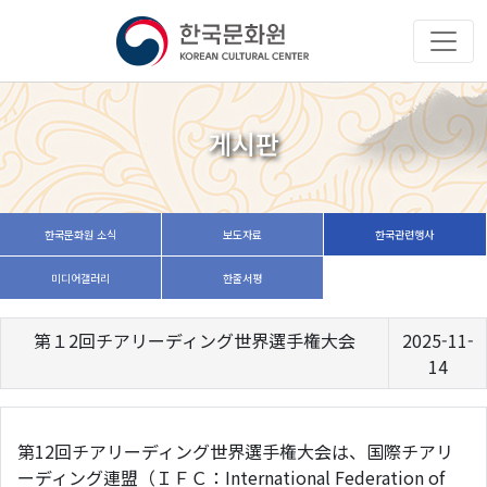
게시판
한국문화원 소식
보도자료
한국관련행사
미디어갤러리
한줄서평
第１2回チアリーディング世界選手権大会
2025-11-
14
第12回チアリーディング世界選手権大会
は、国際チアリ
ーディング連盟（ＩＦＣ：International Federation of