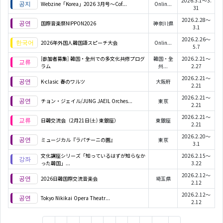
2026.3.1～3.
Webzine「Korea」2026 3月号～Cof...
Onlin...
31
2026.2.28～
国際音楽祭NIPPON2026
神奈川県
3.1
2026.2.26～
2026年外国人韓国語スピーチ大会
Onlin...
5.7
[参加者募集] 韓国・全州での多文化共修プログ
韓国・全
2026.2.21～
ラム
州...
2.27
2026.2.21～
K-clasic 春のワルツ
大阪府
2.21
2026.2.21～
チョン・ジェイル/JUNG JAEIL Orches...
東京
2.21
2026.2.21～
日韓交流会（2月21日(土) 東銀座）
東銀座
2.21
2026.2.20～
ミュージカル『ラパチーニの園』
東京
3.1
文化講座シリーズ「知っているはずが知らなか
2026.2.15～
った韓国」...
3.22
2026.2.12～
2026日韓国際交流音楽会
埼玉県
2.12
2026.2.12～
Tokyo Nikikai Opera Theatr...
2.12