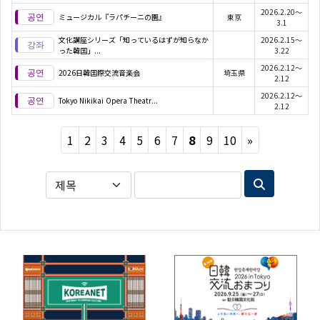
2026.2.20～
ミュージカル『ラパチーニの園』
東京
3.1
文化講座シリーズ「知っているはずが知らなか
2026.2.15～
った韓国」...
3.22
2026.2.12～
2026日韓国際交流音楽会
埼玉県
2.12
2026.2.12～
Tokyo Nikikai Opera Theatr...
2.12
Next
1
2
3
4
5
6
7
8
9
10
»