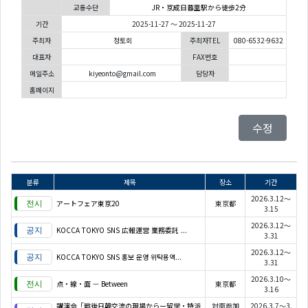
교통수단
JR・京成日暮里駅から徒歩2分
기간
2025-11-27 ～ 2025-11-27
주최자
정토회
주최자TEL
080-6532-9632
대표자
FAX번호
메일주소
kiyeonto@gmail.com
담당자
홈페이지
수정
분류
제목
장소
기간
2026.3.12～
アートフェア東京20
東京都
3.15
2026.3.12～
KOCCA TOKYO SNS 広報運営 業務委託 ...
3.31
2026.3.12～
KOCCA TOKYO SNS 홍보 운영 위탁용역...
3.31
2026.3.10～
点・線・面 — Between
東京都
3.16
講演会「戦後日韓交流の現場からー留学・特派
対面参加
2026.3.7～3.