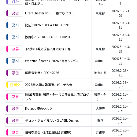
員・日本語...
（...
7
2026.3.5～3.
LiteraTheater vol.1 「誰かひとり...
東京都
29
2026.3.3～3.
[긴급] 2026 KOCCA CKL TOKYO ...
31
2026.3.3～3.
[緊急] 2026 KOCCA CKL TOKYO ...
31
2026.3.1～3.
下北沢日韓交流会-3月の開催日程
東京都
29
2026.3.1～3.
Webzine「Korea」2026 3月号～Cof...
Onlin...
31
2026.2.28～
国際音楽祭NIPPON2026
神奈川県
3.1
2026.2.26～
2026年外国人韓国語スピーチ大会
Onlin...
5.7
[参加者募集] 韓国・全州での多文化共修プログ
韓国・全
2026.2.21～
ラム
州...
2.27
2026.2.21～
K-clasic 春のワルツ
大阪府
2.21
2026.2.21～
チョン・ジェイル/JUNG JAEIL Orches...
東京
2.21
2026.2.21～
日韓交流会（2月21日(土) 東銀座）
東銀座
2.21