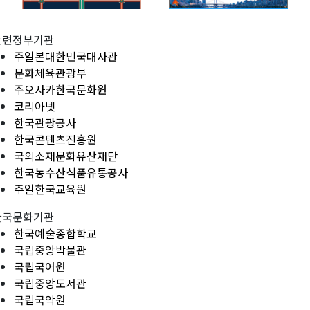
관련정부기관
주일본대한민국대사관
문화체육관광부
주오사카한국문화원
코리아넷
한국관광공사
한국콘텐츠진흥원
국외소재문화유산재단
한국농수산식품유통공사
주일한국교육원
한국문화기관
한국예술종합학교
국립중앙박물관
국립국어원
국립중앙도서관
국립국악원