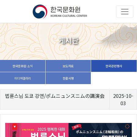
게시판
한국문화원 소식
보도자료
한국관련행사
미디어갤러리
한줄서평
법륜스님 도쿄 강연/ポムニュンスニムの講演会
2025-10-
03