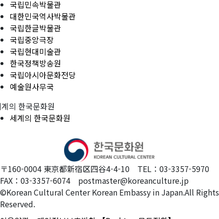
국립민속박물관
대한민국역사박물관
국립한글박물관
국립중앙극장
국립현대미술관
한국정책방송원
국립아시아문화전당
예술원사무국
세계의 한국문화원
세계의 한국문화원
〒160-0004 東京都新宿区四谷4-4-10 TEL：03-3357-5970
FAX：03-3357-6074 postmaster@koreanculture.jp
©Korean Cultural Center Korean Embassy in Japan.All Rights
Reserved.