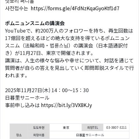
닛뽀리 써니홀
사전접수는
https://forms.gle/4FdNzKqaGyoKtf1d7
ポムニュンスニムの講演会
YouTubeで、約200万人のフォロワーを持ち、再生回数は
17億回を超えるほどの絶大な支持を得ているポムニュン
スニム（法輪和尚・법륜스님）の講演会（日本語通訳付
き）が11月27日、東京で開催されます。
講演は、人生の様々な悩みや幸せについて、対話を通じて
質問者が自らの答えを見出していく即問即説スタイルで行
われます。
2025年11月27日(木) 14：00～15：30
日暮里サニーホール
事前申し込みは
https://bit.ly/3VX8KJy
도도부현
東京
회장TEL
03-3807-3211
장소
회장이름
日暮里サニーホール