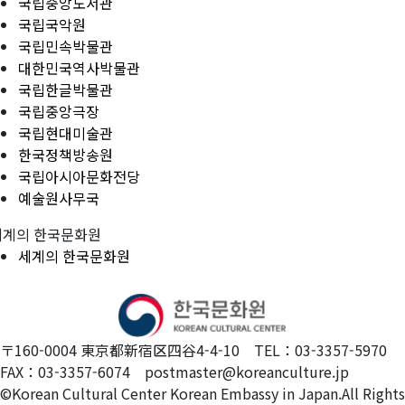
국립중앙도서관
국립국악원
국립민속박물관
대한민국역사박물관
국립한글박물관
국립중앙극장
국립현대미술관
한국정책방송원
국립아시아문화전당
예술원사무국
세계의 한국문화원
세계의 한국문화원
〒160-0004 東京都新宿区四谷4-4-10 TEL：03-3357-5970
FAX：03-3357-6074 postmaster@koreanculture.jp
©Korean Cultural Center Korean Embassy in Japan.All Rights