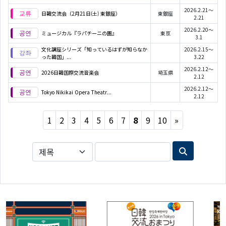
2026.2.21～
日韓交流会（2月21日(土) 東銀座）
東銀座
2.21
2026.2.20～
ミュージカル『ラパチーニの園』
東京
3.1
文化講座シリーズ「知っているはずが知らなか
2026.2.15～
った韓国」...
3.22
2026.2.12～
2026日韓国際交流音楽会
埼玉県
2.12
2026.2.12～
Tokyo Nikikai Opera Theatr...
2.12
Next
1
2
3
4
5
6
7
8
9
10
»