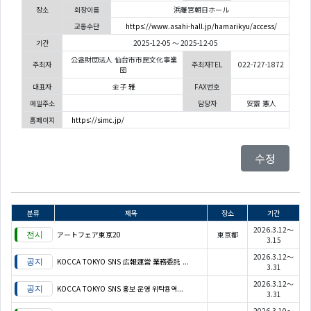
장소
회장이름
浜離宮朝日ホール
교통수단
https://www.asahi-hall.jp/hamarikyu/access/
기간
2025-12-05 ～ 2025-12-05
公益財団法人 仙台市市民文化事業
주최자
주최자TEL
022-727-1872
団
대표자
金子 雅
FAX번호
메일주소
담당자
安齋 憲人
홈페이지
https://simc.jp/
수정
분류
제목
장소
기간
2026.3.12～
アートフェア東京20
東京都
3.15
2026.3.12～
KOCCA TOKYO SNS 広報運営 業務委託 ...
3.31
2026.3.12～
KOCCA TOKYO SNS 홍보 운영 위탁용역...
3.31
2026.3.10～