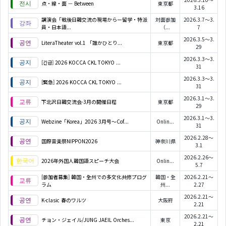
点・線・面 — Between
東京都
3.16
講演会「戦後日韓交流の現場からー留学・特派
対面参加
2026.3.7～3.
員・日本語...
（...
7
2026.3.5～3.
LiteraTheater vol.1 「誰かひとり...
東京都
29
2026.3.3～3.
[긴급] 2026 KOCCA CKL TOKYO ...
31
2026.3.3～3.
[緊急] 2026 KOCCA CKL TOKYO ...
31
2026.3.1～3.
下北沢日韓交流会-3月の開催日程
東京都
29
2026.3.1～3.
Webzine「Korea」2026 3月号～Cof...
Onlin...
31
2026.2.28～
国際音楽祭NIPPON2026
神奈川県
3.1
2026.2.26～
2026年外国人韓国語スピーチ大会
Onlin...
5.7
[参加者募集] 韓国・全州での多文化共修プログ
韓国・全
2026.2.21～
ラム
州...
2.27
2026.2.21～
K-clasic 春のワルツ
大阪府
2.21
2026.2.21～
チョン・ジェイル/JUNG JAEIL Orches...
東京
2.21