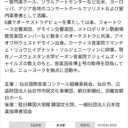
ー室内楽ホール、ソウルアートセンターなど北米、ヨーロ
ッパ、アジア各地のコンサートホールでソリストおよび室
内楽奏者として活躍。
6歳でオーケストラデビューを果たして以来、フォートワ
ース交響楽団、デモイン交響楽団、メトロポリタン歌劇場
管弦楽団メンバーなど数多くのオーケストラと共演。アイ
オワ州ウェストデモイン出身。カーティス音楽院でマンチ
ェ・リュウとイグナット・ソルジェニーツィンに師事。現
在ノースウェスタン大学ビーネン音楽院でジェイムズ・ジ
ャイルズの教えのもと、音楽芸術博士号の取得を目指して
いる。ニューヨークを拠点に活動中。
主催： 仙台国際音楽コンクール組織委員会、仙台市、公
益財団法人仙台市市民文化事業団、朝日新聞社、浜離宮朝
日ホール
後援：駐日韓国大使館 韓国文化院、一般社団法人日本弦
楽指導者協会
도도부현
東京都
회장TEL
03-5541-8710