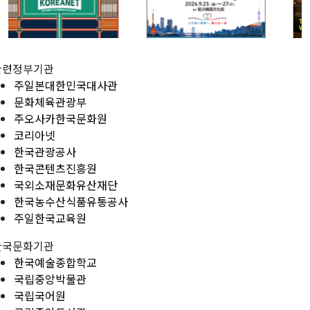
관련정부기관
주일본대한민국대사관
문화체육관광부
주오사카한국문화원
코리아넷
한국관광공사
한국콘텐츠진흥원
국외소재문화유산재단
한국농수산식품유통공사
주일한국교육원
한국문화기관
한국예술종합학교
국립중앙박물관
국립국어원