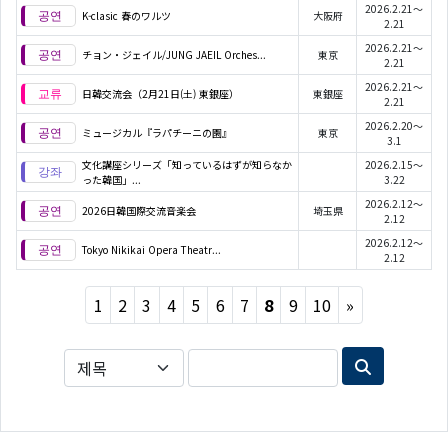
2026.2.21～
K-clasic 春のワルツ
大阪府
2.21
2026.2.21～
チョン・ジェイル/JUNG JAEIL Orches...
東京
2.21
2026.2.21～
日韓交流会（2月21日(土) 東銀座）
東銀座
2.21
2026.2.20～
ミュージカル『ラパチーニの園』
東京
3.1
文化講座シリーズ「知っているはずが知らなか
2026.2.15～
った韓国」...
3.22
2026.2.12～
2026日韓国際交流音楽会
埼玉県
2.12
2026.2.12～
Tokyo Nikikai Opera Theatr...
2.12
Next
1
2
3
4
5
6
7
8
9
10
»