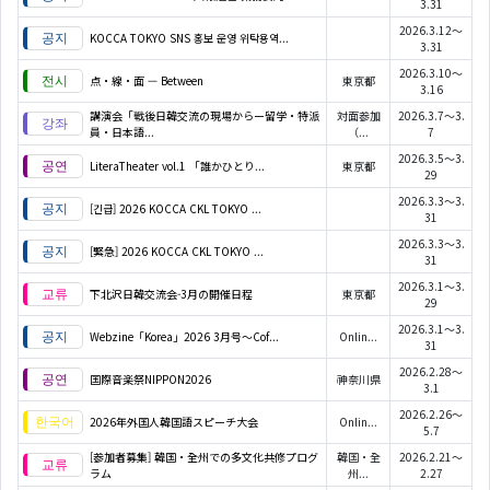
3.31
2026.3.12～
KOCCA TOKYO SNS 홍보 운영 위탁용역...
3.31
2026.3.10～
点・線・面 — Between
東京都
3.16
講演会「戦後日韓交流の現場からー留学・特派
対面参加
2026.3.7～3.
員・日本語...
（...
7
2026.3.5～3.
LiteraTheater vol.1 「誰かひとり...
東京都
29
2026.3.3～3.
[긴급] 2026 KOCCA CKL TOKYO ...
31
2026.3.3～3.
[緊急] 2026 KOCCA CKL TOKYO ...
31
2026.3.1～3.
下北沢日韓交流会-3月の開催日程
東京都
29
2026.3.1～3.
Webzine「Korea」2026 3月号～Cof...
Onlin...
31
2026.2.28～
国際音楽祭NIPPON2026
神奈川県
3.1
2026.2.26～
2026年外国人韓国語スピーチ大会
Onlin...
5.7
[参加者募集] 韓国・全州での多文化共修プログ
韓国・全
2026.2.21～
ラム
州...
2.27