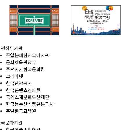
관련정부기관
주일본대한민국대사관
문화체육관광부
주오사카한국문화원
코리아넷
한국관광공사
한국콘텐츠진흥원
국외소재문화유산재단
한국농수산식품유통공사
주일한국교육원
한국문화기관
한국예술종합학교