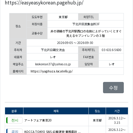
https://easyeasykorean.pagehub.jp/
도도부현
東京都
회장TEL
회장이름
下北沢区民集会所3F
장소
井の頭線の下北沢駅西口の右側に上がっていくとすぐ
교통수단
見えるセブンイレブンの３階
기간
2026-09-05 ～ 2026-09-30
주최자
下北沢日韓交流会
주최자TEL
03-6316-5600
대표자
レオ
FAX번호
메일주소
leokorean37@yahoo.co.jp
담당자
レオ
홈페이지
https://iyagihaza.localinfo.jp/
수정
분류
제목
장소
기간
2026.3.12～
アートフェア東京20
東京都
3.15
2026.3.12～
KOCCA TOKYO SNS 広報運営 業務委託 ...