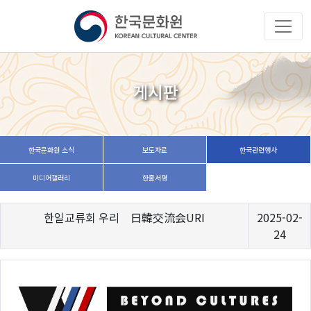
게시판
한국문화원 소식
보도자료
한국관련행사
미디어갤러리
한줄서평
한일교류회 우리 日韓交流会URI
2025-02-
24