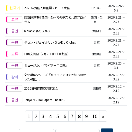
2026.2.26～
2026年外国人韓国語スピーチ大会
Onlin...
5.7
[参加者募集] 韓国・全州での多文化共修プログ
韓国・全
2026.2.21～
ラム
州...
2.27
2026.2.21～
K-clasic 春のワルツ
大阪府
2.21
2026.2.21～
チョン・ジェイル/JUNG JAEIL Orches...
東京
2.21
2026.2.21～
日韓交流会（2月21日(土) 東銀座）
東銀座
2.21
2026.2.20～
ミュージカル『ラパチーニの園』
東京
3.1
文化講座シリーズ「知っているはずが知らなか
2026.2.15～
った韓国」...
3.22
2026.2.12～
2026日韓国際交流音楽会
埼玉県
2.12
2026.2.12～
Tokyo Nikikai Opera Theatr...
2.12
Next
1
2
3
4
5
6
7
8
9
10
»