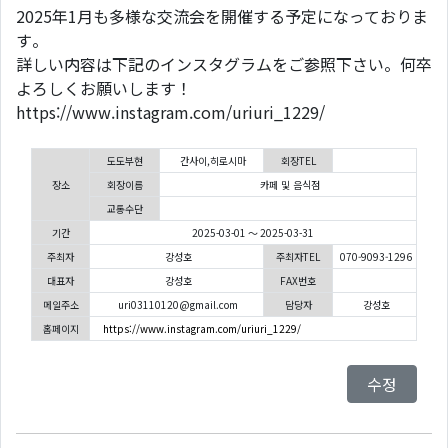
2025年1月も多様な交流会を開催する予定になっておりま
す。
詳しい内容は下記のインスタグラムをご参照下さい。何卒
よろしくお願いします！
https://www.instagram.com/uriuri_1229/
도도부현
간사이,히로시마
회장TEL
장소
회장이름
카페 및 음식점
교통수단
기간
2025-03-01 ～ 2025-03-31
주최자
강성호
주최자TEL
070-9093-1296
대표자
강성호
FAX번호
메일주소
uri03110120@gmail.com
담당자
강성호
홈페이지
https://www.instagram.com/uriuri_1229/
수정