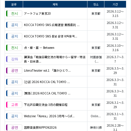
분류
제목
장소
기간
2026.3.12～
アートフェア東京20
東京都
3.15
2026.3.12～
KOCCA TOKYO SNS 広報運営 業務委託 ...
3.31
2026.3.12～
KOCCA TOKYO SNS 홍보 운영 위탁용역...
3.31
2026.3.10～
点・線・面 — Between
東京都
3.16
講演会「戦後日韓交流の現場からー留学・特派
対面参加
2026.3.7～3.
員・日本語...
（...
7
2026.3.5～3.
LiteraTheater vol.1 「誰かひとり...
東京都
29
2026.3.3～3.
[긴급] 2026 KOCCA CKL TOKYO ...
31
2026.3.3～3.
[緊急] 2026 KOCCA CKL TOKYO ...
31
2026.3.1～3.
下北沢日韓交流会-3月の開催日程
東京都
29
2026.3.1～3.
Webzine「Korea」2026 3月号～Cof...
Onlin...
31
2026.2.28～
国際音楽祭NIPPON2026
神奈川県
3.1