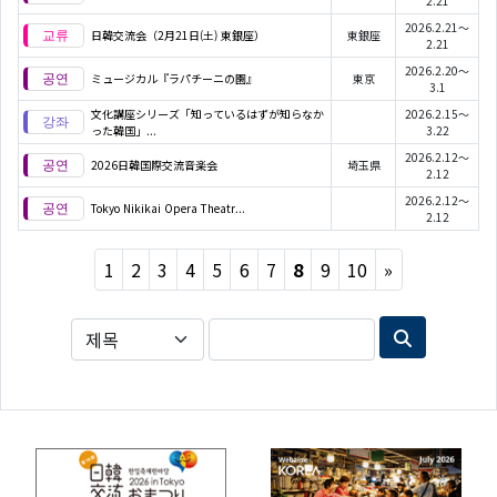
2.21
2026.2.21～
日韓交流会（2月21日(土) 東銀座）
東銀座
2.21
2026.2.20～
ミュージカル『ラパチーニの園』
東京
3.1
文化講座シリーズ「知っているはずが知らなか
2026.2.15～
った韓国」...
3.22
2026.2.12～
2026日韓国際交流音楽会
埼玉県
2.12
2026.2.12～
Tokyo Nikikai Opera Theatr...
2.12
Next
1
2
3
4
5
6
7
8
9
10
»