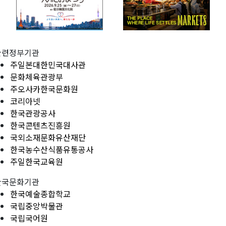
관련정부기관
주일본대한민국대사관
문화체육관광부
주오사카한국문화원
코리아넷
한국관광공사
한국콘텐츠진흥원
국외소재문화유산재단
한국농수산식품유통공사
주일한국교육원
한국문화기관
한국예술종합학교
국립중앙박물관
국립국어원