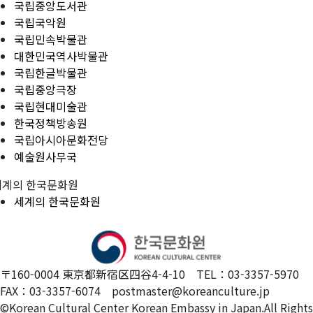
국립중앙도서관
국립국악원
국립민속박물관
대한민국역사박물관
국립한글박물관
국립중앙극장
국립현대미술관
한국정책방송원
국립아시아문화전당
예술원사무국
세계의 한국문화원
세계의 한국문화원
〒160-0004 東京都新宿区四谷4-4-10 TEL：03-3357-5970
FAX：03-3357-6074 postmaster@koreanculture.jp
©Korean Cultural Center Korean Embassy in Japan.All Rights