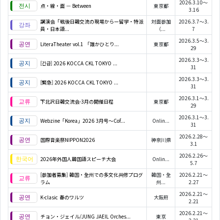
2026.3.10～
点・線・面 — Between
東京都
3.16
講演会「戦後日韓交流の現場からー留学・特派
対面参加
2026.3.7～3.
員・日本語...
（...
7
2026.3.5～3.
LiteraTheater vol.1 「誰かひとり...
東京都
29
2026.3.3～3.
[긴급] 2026 KOCCA CKL TOKYO ...
31
2026.3.3～3.
[緊急] 2026 KOCCA CKL TOKYO ...
31
2026.3.1～3.
下北沢日韓交流会-3月の開催日程
東京都
29
2026.3.1～3.
Webzine「Korea」2026 3月号～Cof...
Onlin...
31
2026.2.28～
国際音楽祭NIPPON2026
神奈川県
3.1
2026.2.26～
2026年外国人韓国語スピーチ大会
Onlin...
5.7
[参加者募集] 韓国・全州での多文化共修プログ
韓国・全
2026.2.21～
ラム
州...
2.27
2026.2.21～
K-clasic 春のワルツ
大阪府
2.21
2026.2.21～
チョン・ジェイル/JUNG JAEIL Orches...
東京