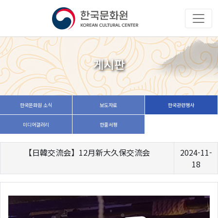
게시판
한국문화원 소식
보도자료
한국관련행사
미디어갤러리
한줄서평
【日韓交流会】12月新大久保交流会
2024-11-
18