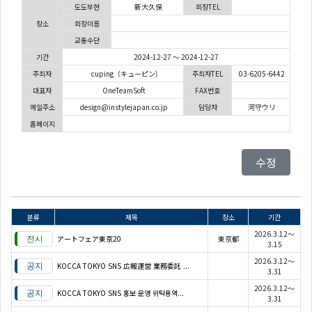
도도부현
新大久保
회장TEL
장소
회장이름
교통수단
기간
2024-12-27 ～ 2024-12-27
주최자
cuping（キューピン)
주최자TEL
03-6205-6442
대표자
OneTeamSoft
FAX번호
메일주소
design@instylejapan.co.jp
담당자
河守ウリ
홈페이지
수정
분류
제목
장소
기간
2026.3.12～
アートフェア東京20
東京都
3.15
2026.3.12～
KOCCA TOKYO SNS 広報運営 業務委託 ...
3.31
2026.3.12～
KOCCA TOKYO SNS 홍보 운영 위탁용역...
3.31