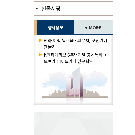
・ 한줄서평
행사응모
+ MORE
▶
민화 체험 워크숍 - 파우치, 쿠션커버
만들기
▶
K엔타메라보 6주년기념 공개녹화 <
모여라！K-드라마 연구회>