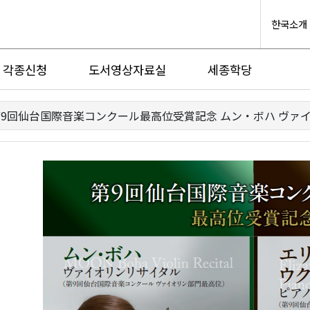
한국소개
각종신청
도서영상자료실
세종학당
9回仙台国際音楽コンクール最高位受賞記念 ムン・ボハ ヴァ