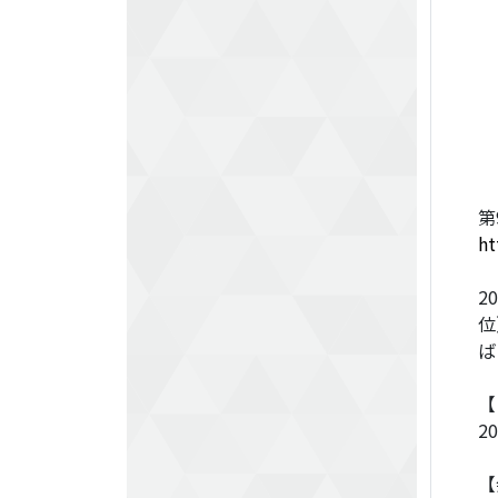
第
ht
2
位
ば
【
2
【