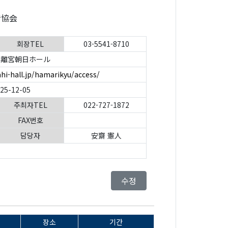
者協会
회장TEL
03-5541-8710
離宮朝日ホール
hi-hall.jp/hamarikyu/access/
025-12-05
주최자TEL
022-727-1872
FAX번호
담당자
安齋 憲人
수정
장소
기간