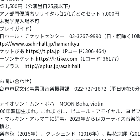
25 1,500円（公演当日25歳以下）
アノ部門優勝者リサイタル(12/17)とのセット 7,000円
未就学児入場不可
プレイガイド】
日ホール・チケットセンター 03-3267-9990（日・祝除く10
tps://www.asahi-hall.jp/hamarikyu
ケットぴあ
https://t.pia.jp
（Pコード: 306-464）
ーソンチケット
https://l-tike.com
（Lコード: 36177）
イープラス
http://eplus.jp/asahihall
お問い合わせ】
台市市民文化事業団音楽振興課 022-727-1872（平日9時30
ァイオリン：ムン・ボハ MOON Boha, violin
006年韓国生まれ。これまでに、ピエール・アモイヤル、ヨゼ
・マルキン・アルマニに師事。2023年からはカーティス音楽
積む。
楽春秋（2015年）、クレシェンド（2016年）、梨花京郷（2