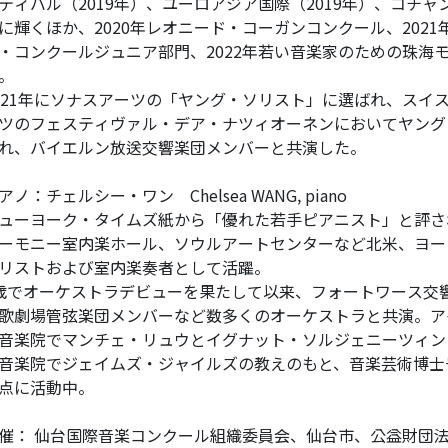
ティバル（2019年）、ユーロアジア国際（2019年）、コチャ
に輝くほか、2020年レオニード・コーガンコンクール、202
・コンクールジュニア部門、2022年若い音楽家のための珠海
。
021年にソナスアーツの「ヤング・ソリスト」に選ばれ、スイス
ツのフェスティヴァル・デア・ナツィオーネンにおいてヤング
れ、バイエルン放送交響楽団メンバーと共演した。
アノ：チェルシー・ワン Chelsea WANG, piano
ューヨーク・タイムズ紙から「優れた若手ピアニスト」と評さ
ーモニー室内楽ホール、ソウルアートセンターなど北米、ヨー
リストおよび室内楽奏者として活躍。
歳でオーケストラデビューを果たして以来、フォートワース交
歌劇場管弦楽団メンバーなど数多くのオーケストラと共演。ア
音楽院でマンチェ・リュウとイグナット・ソルジェニーツィン
音楽院でジェイムズ・ジャイルズの教えのもと、音楽芸術博士
点に活動中。
催： 仙台国際音楽コンクール組織委員会、仙台市、公益財団