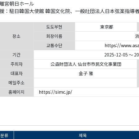
離宮朝日ホール
援：駐日韓国大使館 韓国文化院、一般社団法人日本弦楽指導
도도부현
東京都
장소
회장이름
浜
교통수단
https://www.asa
기간
2025-12-05 ～ 2
주최자
公益財団法人 仙台市市民文化事業団
대표자
金子 雅
메일주소
홈페이지
https://simc.jp/
분류
제목