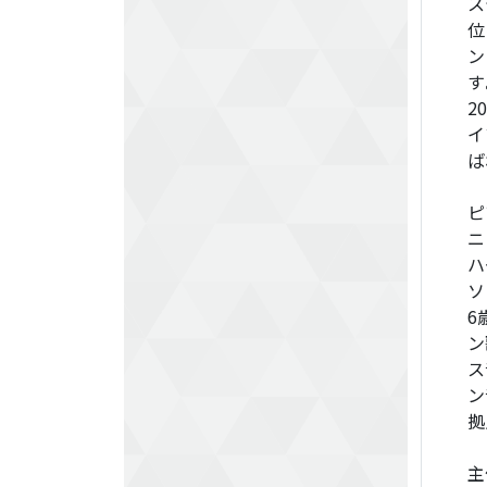
ス
位
ン
す
2
イ
ば
ピ
ニ
ハ
ソ
6
ン
ス
ン
拠
主