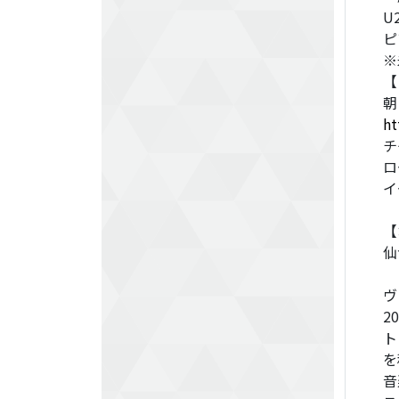
U
ピ
※
【
朝
ht
チ
ロ
【
仙
ヴ
2
ト
を
音