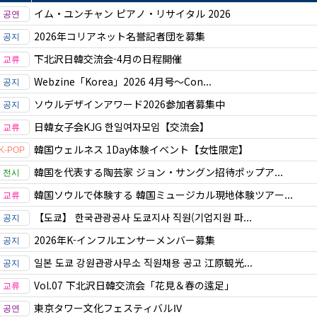
イム・ユンチャン ピアノ・リサイタル 2026
2026年コリアネット名誉記者団を募集
下北沢日韓交流会-4月の日程開催
Webzine「Korea」2026 4月号～Con...
ソウルデザインアワード2026参加者募集中
日韓女子会KJG 한일여자모임【交流会】
韓国ウェルネス 1Day体験イベント【女性限定】
韓国を代表する陶芸家 ジョン・サングン招待ポップア...
韓国ソウルで体験する 韓国ミュージカル現地体験ツアー...
【도쿄】 한국관광공사 도쿄지사 직원(기업지원 파...
2026年K-インフルエンサーメンバー募集
일본 도쿄 강원관광사무소 직원채용 공고 江原観光...
Vol.07 下北沢日韓交流会「花見＆春の遠足」
東京タワー文化フェスティバルⅣ