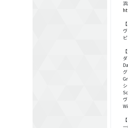
浜
ht
【
ヴ
ピ
【
ダ
Da
グ
Gr
シ
Sc
ヴ
Wi
【
一