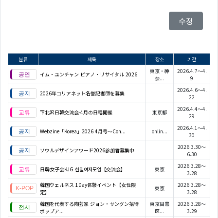
수정
분류
제목
장소
기간
東京・神
2026.4.7～4.
イム・ユンチャン ピアノ・リサイタル 2026
奈...
9
2026.4.6～4.
2026年コリアネット名誉記者団を募集
22
2026.4.4～4.
下北沢日韓交流会-4月の日程開催
東京都
29
2026.4.1～4.
Webzine「Korea」2026 4月号～Con...
onlin...
30
2026.3.30～
ソウルデザインアワード2026参加者募集中
6.30
2026.3.28～
日韓女子会KJG 한일여자모임【交流会】
東京
3.28
韓国ウェルネス 1Day体験イベント【女性限
2026.3.28～
東京
定】
3.28
韓国を代表する陶芸家 ジョン・サングン招待
東京目黒
2026.3.28～
ポップア...
区...
3.29