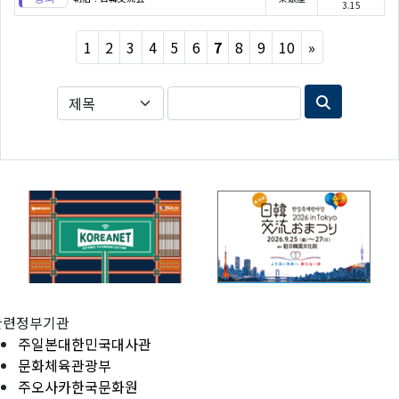
3.15
Next
1
2
3
4
5
6
7
8
9
10
»
관련정부기관
주일본대한민국대사관
문화체육관광부
주오사카한국문화원