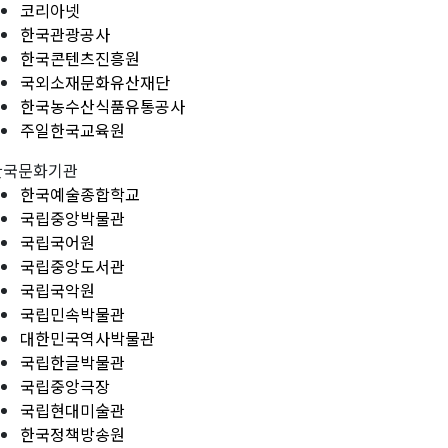
코리아넷
한국관광공사
한국콘텐츠진흥원
국외소재문화유산재단
한국농수산식품유통공사
주일한국교육원
한국문화기관
한국예술종합학교
국립중앙박물관
국립국어원
국립중앙도서관
국립국악원
국립민속박물관
대한민국역사박물관
국립한글박물관
국립중앙극장
국립현대미술관
한국정책방송원