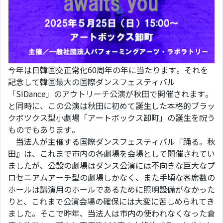
今年は日韓国交正常化60周年の年に当たります。それを
記念して韓国最大の国際ダンスフェスティバル
「SIDance」のアウトリーチ公演が秋田で開催されます。
と同時に、この公演は秋田に初めて誕生した本格的ブラッ
クボツクス型小劇場「アートボックス卸町」の誕生を祝う
ものでもあります。
当法人が主催する国際ダンスフェスティバル『踊る。秋
田』は、これまで市内の各劇場を会場として開催されてい
ましたが、公設の劇場はダンス公演には不向きな巨大なプ
ロセニアムアーチ型の劇場しかなく、また手頃な客席数の
ホールは講演用のホールであるために照明設備がなかった
りと、これまで公演会場の確保には大変に苦しめられてき
ました。そこで昨年、当法人は市内の使われなくなった倉