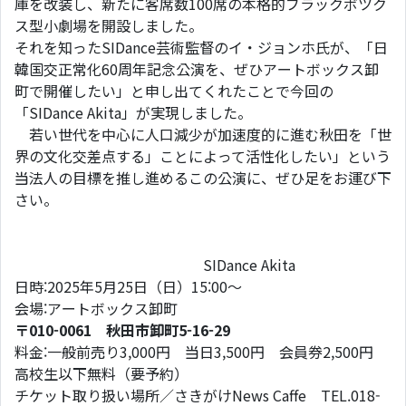
庫を改装し、新たに客席数100席の本格的ブラックボツク
ス型小劇場を開設しました。
それを知ったSIDance芸術監督のイ・ジョンホ氏が、「日
韓国交正常化60周年記念公演を、ぜひアートボックス卸
町で開催したい」と申し出てくれたことで今回の
「SIDance Akita」が実現しました。
若い世代を中心に人口減少が加速度的に進む秋田を「世
界の文化交差点する」ことによって活性化したい」という
当法人の目標を推し進めるこの公演に、ぜひ足をお運び下
さい。
SIDance Akita
日時:2025年5月25日（日）15:00〜
会場:アートボックス卸町
〒
010-0061
秋田市卸町
5-16-29
料金:一般前売り3,000円 当日3,500円 会員券2,500円
高校生以下無料（要予約）
チケット取り扱い場所／さきがけNews Caffe TEL.018-