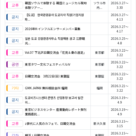
韓国ソウルで体験する 韓国ミュージカル現地
ソウル市
2026.3.27～
体験ツアー...
内...
3.30
【도쿄】 한국관광공사 도쿄지사 직원(기업지원
2026.3.27～
파...
4.13
2026.3.27～
2026年K-インフルエンサーメンバー募集
4.17
일본 도쿄 강원관광사무소 직원채용 공고 江原観
2026.3.25～
光...
4.8
2026.3.22～
Vol.07 下北沢日韓交流会「花見＆春の遠足」
東京都
3.22
2026.3.22～
東京タワー文化フェスティバルⅣ
東京都
3.22
2026.3.22～
日韓交流会 3月22日(日) 東銀座
東銀座
3.22
2026.3.21～
GMK JAPAN 無料相談会IN 福岡
福岡
3.22
도쿄비즈니스센터 콘텐츠 산업동향 보고서 발간
2026.3.19～
위...
4.9
東京ビジネスセンター 産業動向レポート発刊
2026.3.19～
業務委託...
4.9
2026.3.15～
z世代に人気のカフェで、日韓交流会
新大久保
3.15
2026.3.15～
朝活！日韓交流会
東銀座