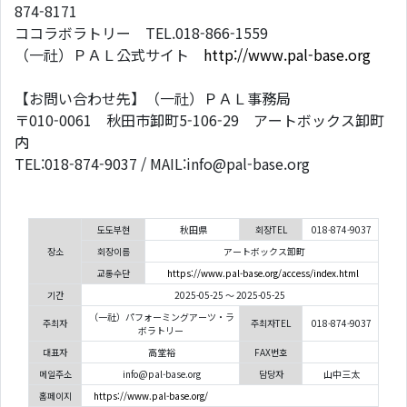
874-8171
ココラボラトリー TEL.018-866-1559
（一社）ＰＡＬ公式サイト
http://www.pal-base.org
【お問い合わせ先】（一社）ＰＡＬ事務局
〒010-0061 秋田市卸町5-106-29 アートボックス卸町
内
TEL:018-874-9037 / MAIL:info@pal-base.org
도도부현
秋田県
회장TEL
018-874-9037
장소
회장이름
アートボックス卸町
교통수단
https://www.pal-base.org/access/index.html
기간
2025-05-25 ～ 2025-05-25
（一社）パフォーミングアーツ・ラ
주최자
주최자TEL
018-874-9037
ボラトリー
대표자
高堂裕
FAX번호
메일주소
info@pal-base.org
담당자
山中三太
홈페이지
https://www.pal-base.org/