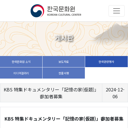
게시판
한국문화원 소식
보도자료
한국관련행사
미디어갤러리
한줄서평
KBS 特集ドキュメンタリー「記憶の家(仮題)」
2024-12-
参加者募集
06
KBS 特集ドキュメンタリー「記憶の家(仮題)」参加者募集