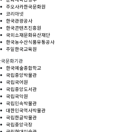
주오사카한국문화원
코리아넷
한국관광공사
한국콘텐츠진흥원
국외소재문화유산재단
한국농수산식품유통공사
주일한국교육원
한국문화기관
한국예술종합학교
국립중앙박물관
국립국어원
국립중앙도서관
국립국악원
국립민속박물관
대한민국역사박물관
국립한글박물관
국립중앙극장
국립현대미술관