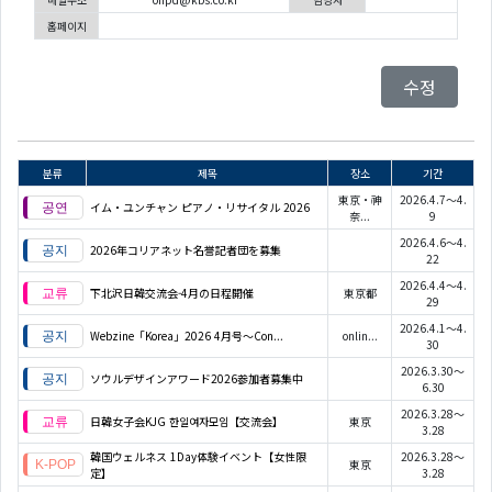
홈페이지
수정
분류
제목
장소
기간
東京・神
2026.4.7～4.
イム・ユンチャン ピアノ・リサイタル 2026
奈...
9
2026.4.6～4.
2026年コリアネット名誉記者団を募集
22
2026.4.4～4.
下北沢日韓交流会-4月の日程開催
東京都
29
2026.4.1～4.
Webzine「Korea」2026 4月号～Con...
onlin...
30
2026.3.30～
ソウルデザインアワード2026参加者募集中
6.30
2026.3.28～
日韓女子会KJG 한일여자모임【交流会】
東京
3.28
韓国ウェルネス 1Day体験イベント【女性限
2026.3.28～
東京
定】
3.28