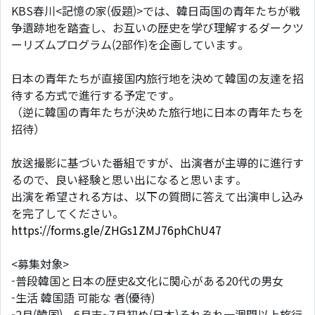
KBS春川<記憶の家(仮題)>では、韓日両国の青年たちが戦
争遺跡地を踏査し、お互いの歴史を学び理解するダークツ
ーリズムプログラム(2部作)を企画しています。
日本の青年たちが直接国内旅行地を決めて韓国の友達を招
待する方式で進行する予定です。
（逆に韓国の青年たちが決めた旅行地に日本の青年たちを
招待）
放送撮影に基づいた番組ですが、出演者が主導的に進行す
るので、良い経験と思い出になると思います。
出演を希望される方は、以下の質問に答えて出演申し込み
を完了してください。
https://forms.gle/ZHGs1ZMJ76phChU47
<募集対象>
-普段韓国と日本の歴史&文化に関心がある20代の男女
-生活 韓国語 可能な 者(優待)
-2月(韓国)、6月末~7月初め(日本)それぞれ一週間以上旅行