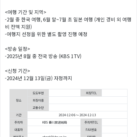
<여행 기간 및 지역>
-2월 중 한국 여행, 6월 말~7월 초 일본 여행 (개인 경비 외 여행
비 전액 지원)
-여행지 선정을 위한 별도 촬영 진행 예정
<방송 일정>
-2025년 8월 중 전국 방송 (KBS 1TV)
<신청 기간>
-2024년 12월 13일(금) 자정까지
도도부현
회장TEL
장소
회장이름
교통수단
기간
2024-12-06 ～ 2024-12-13
주최자
KBS 春川放送総局
주최자TEL
대표자
FAX번호
메일주소
ohpd@kbs.co.kr
담당자