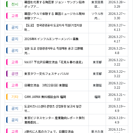
韓国を代表する陶芸家 ジョン・サングン招待
東京目黒
2026.3.28～
ポップア...
区...
3.29
韓国ソウルで体験する 韓国ミュージカル現地
ソウル市
2026.3.27～
体験ツアー...
内...
3.30
【도쿄】 한국관광공사 도쿄지사 직원(기업지원
2026.3.27～
파...
4.13
2026.3.27～
2026年K-インフルエンサーメンバー募集
4.17
일본 도쿄 강원관광사무소 직원채용 공고 江原観
2026.3.25～
光...
4.8
2026.3.22～
Vol.07 下北沢日韓交流会「花見＆春の遠足」
東京都
3.22
2026.3.22～
東京タワー文化フェスティバルⅣ
東京都
3.22
2026.3.22～
日韓交流会 3月22日(日) 東銀座
東銀座
3.22
2026.3.21～
GMK JAPAN 無料相談会IN 福岡
福岡
3.22
도쿄비즈니스센터 콘텐츠 산업동향 보고서 발간
2026.3.19～
위...
4.9
東京ビジネスセンター 産業動向レポート発刊
2026.3.19～
業務委託...
4.9
2026.3.15～
z世代に人気のカフェで、日韓交流会
新大久保