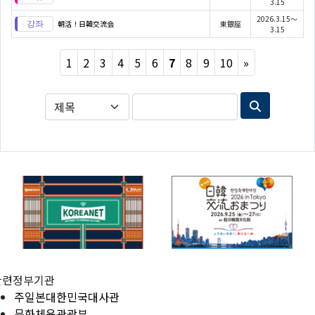
3.15
2026.3.15～
朝活！日韓交流会
東銀座
3.15
Next
1
2
3
4
5
6
7
8
9
10
»
관련정부기관
주일본대한민국대사관
문화체육관광부