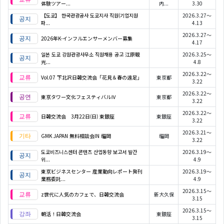
体験ツアー...
内...
3.30
【도쿄】 한국관광공사 도쿄지사 직원(기업지원
2026.3.27～
파...
4.13
2026.3.27～
2026年K-インフルエンサーメンバー募集
4.17
일본 도쿄 강원관광사무소 직원채용 공고 江原観
2026.3.25～
光...
4.8
2026.3.22～
Vol.07 下北沢日韓交流会「花見＆春の遠足」
東京都
3.22
2026.3.22～
東京タワー文化フェスティバルⅣ
東京都
3.22
2026.3.22～
日韓交流会 3月22日(日) 東銀座
東銀座
3.22
2026.3.21～
GMK JAPAN 無料相談会IN 福岡
福岡
3.22
도쿄비즈니스센터 콘텐츠 산업동향 보고서 발간
2026.3.19～
위...
4.9
東京ビジネスセンター 産業動向レポート発刊
2026.3.19～
業務委託...
4.9
2026.3.15～
z世代に人気のカフェで、日韓交流会
新大久保
3.15
2026.3.15～
朝活！日韓交流会
東銀座
3.15