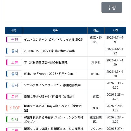
수정
분류
제목
장소
기간
東京・神
2026.4.7～4.
イム・ユンチャン ピアノ・リサイタル 2026
奈...
9
2026.4.6～4.
2026年コリアネット名誉記者団を募集
22
2026.4.4～4.
下北沢日韓交流会-4月の日程開催
東京都
29
2026.4.1～4.
Webzine「Korea」2026 4月号～Con...
onlin...
30
2026.3.30～
ソウルデザインアワード2026参加者募集中
6.30
2026.3.28～
日韓女子会KJG 한일여자모임【交流会】
東京
3.28
韓国ウェルネス 1Day体験イベント【女性限
2026.3.28～
東京
定】
3.28
韓国を代表する陶芸家 ジョン・サングン招待
東京目黒
2026.3.28～
ポップア...
区...
3.29
韓国ソウルで体験する 韓国ミュージカル現地
ソウル市
2026.3.27～