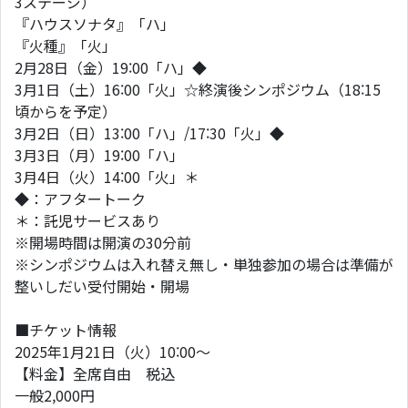
3ステージ）
『ハウスソナタ』「ハ」
『火種』「火」
2月28日（金）19:00「ハ」◆
3月1日（土）16:00「火」☆終演後シンポジウム（18:15
頃からを予定）
3月2日（日）13:00「ハ」/17:30「火」◆
3月3日（月）19:00「ハ」
3月4日（火）14:00「火」＊
◆：アフタートーク
＊：託児サービスあり
※開場時間は開演の30分前
※シンポジウムは入れ替え無し・単独参加の場合は準備が
整いしだい受付開始・開場
■チケット情報
2025年1月21日（火）10:00～
【料金】全席自由 税込
一般2,000円