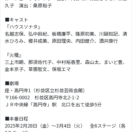
久子 演出：桑原裕子
■キャスト
『ハウスソナタ』
名越志保、弘中麻紀、板橋廉平、篠原初美、川鍋知記、清
水ひろみ、櫻井成美、原田理央、内田健介、酒井康行
『火種』
三上市朗、那須佐代子、中村裕香里、森山太、まいど豊、
金本京子、草彅智文、保坂エマ
■劇場
座・高円寺1（杉並区立杉並芸術会館）
〒166-0002 杉並区高円寺北2-1-2
ＪＲ中央線「高円寺」駅 北口を出て徒歩5分
■本番日程
2025年2月28日（金）～3月4日（火） 全6ステージ（各