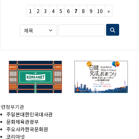
Next
1
2
3
4
5
6
7
8
9
10
»
관련정부기관
주일본대한민국대사관
문화체육관광부
주오사카한국문화원
코리아넷