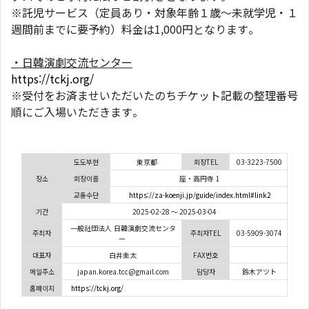
※託児サービス（定員あり・対象年齢１歳〜未就学児・１
週間前までに要予約）料金は1,000円となります。
・日韓演劇交流センター
https://tckj.org/
※受付をお済ませいただいたのちチケット記載の整理番号
順にご入場いただきます。
도도부현
東京都
회장TEL
03-3223-7500
장소
회장이름
座・高円寺 1
교통수단
https://za-koenji.jp/guide/index.html#link2
기간
2025-02-28 ～ 2025-03-04
一般社団法人 日韓演劇交流センタ
주최자
주최자TEL
03-5909-3074
ー
대표자
白井圭太
FAX번호
메일주소
japan.korea.tcc@gmail.com
담당자
鈴木アツト
홈페이지
https://tckj.org/