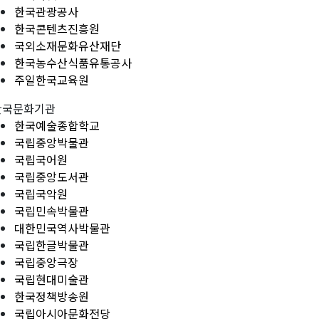
한국관광공사
한국콘텐츠진흥원
국외소재문화유산재단
한국농수산식품유통공사
주일한국교육원
한국문화기관
한국예술종합학교
국립중앙박물관
국립국어원
국립중앙도서관
국립국악원
국립민속박물관
대한민국역사박물관
국립한글박물관
국립중앙극장
국립현대미술관
한국정책방송원
국립아시아문화전당