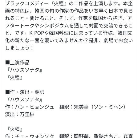
ブラックコメディー『火種』の二作品を上演します。本企
画の特色は、韓国の旬の作家の作品をいち早く日本で見ら
れること・聞けること、そして、作家を韓国から招き、ア
フタートークやシンポジウムを通して対面で交流できるこ
と、です。K-POPや韓国料理にはまっている皆様、韓国文
化の新たな一面を覗いてみませんか？是非、劇場でお会い
しましょう！
■上演作品
『ハウスソナタ』
『火種』
■作・演出・翻訳
『ハウスソナタ』
作：ハン・ヒョンジュ 翻訳：宋美幸（ソン・ミヘン）
演出：万里紗
『火種』
作：チェ・ウォンソク 翻訳：岡野萌、諏訪さちこ、森喜