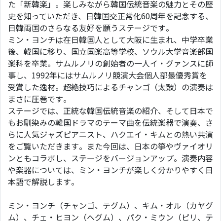
た「新韓楽」。楽しみながら韓国伝統音楽の魅力とその歴
史を知っていただき、日韓国交正常化60周年を記念する、
日韓両国のさらなる友好を願うステージです。
ミン・ヨンチは在日韓国人として大阪に生まれ、中学卒業
後、韓国に移り、国立国楽高等学校、ソウル大学音楽部国
楽科を卒業。サムルノリの創始者の一人イ・グァンスに師
事し、1992年にはサムルノリ競演大会個人部最優秀賞を
受賞した逸材。超絶技巧によるチャンゴ（太鼓）の演奏は
まさに圧巻です。
ステージでは、正統な韓国伝統音楽の紹介、そして日本で
もお馴染みの韓国ドラマのテーマ曲を伝統楽器で演奏、さ
らに人気ジャズピアニスト、ハクエイ・キムとの熱い共演
をご覧いただきます。また今回は、日本の箏やヴァイオリ
ンともコラボし、ステージをバージョンアップ。演奏内容
や楽器については、ミン・ヨンチが楽しく分かりやすく日
本語で解説します。
ミン・ヨンチ（チャンゴ、テグム）、キム・オル（カヤグ
ム）、チェ・ヒヨン（へグム）、パク・ミウン（ピリ、テ