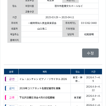
도도부현
埼玉県
회장TEL
장소
회장이름
羽生市産業文化ホールなど
교통수단
기간
2025-03-29 ～ 2025-04-11
주최자
一般財団法人民主音楽協会
주최자TEL
03-5362-3440
대표자
山口浩二
FAX번호
메일주소
담당자
松尾俊明
홈페이지
수정
분류
제목
장소
기간
東京・神
2026.4.7～4.
イム・ユンチャン ピアノ・リサイタル 2026
奈...
9
2026.4.6～4.
2026年コリアネット名誉記者団を募集
22
2026.4.4～4.
下北沢日韓交流会-4月の日程開催
東京都
29
2026.4.1～4.