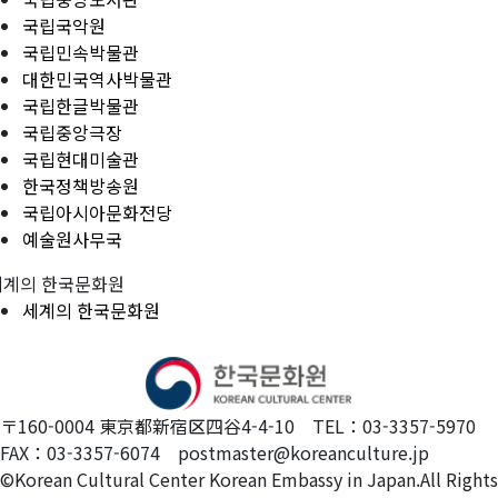
국립국악원
국립민속박물관
대한민국역사박물관
국립한글박물관
국립중앙극장
국립현대미술관
한국정책방송원
국립아시아문화전당
예술원사무국
세계의 한국문화원
세계의 한국문화원
〒160-0004 東京都新宿区四谷4-4-10 TEL：03-3357-5970
FAX：03-3357-6074 postmaster@koreanculture.jp
©Korean Cultural Center Korean Embassy in Japan.All Rights