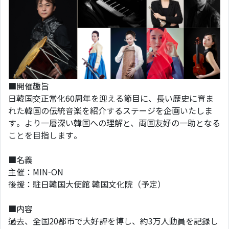
■開催趣旨
日韓国交正常化60周年を迎える節目に、長い歴史に育ま
れた韓国の伝統音楽を紹介するステージを企画いたしま
す。より一層深い韓国への理解と、両国友好の一助となる
ことを目指します。
■名義
主催：MIN-ON
後援：駐日韓国大使館 韓国文化院（予定）
■内容
過去、全国20都市で大好評を博し、約3万人動員を記録し