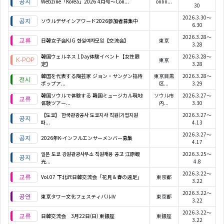
Webzine「Korea」2026 4月号～Con...
onlin...
30
2026.3.30～
ソウルデザインアワード2026参加者募集中
6.30
2026.3.28～
日韓女子会KJG 한일여자모임【交流会】
東京
3.28
韓国ウェルネス 1Day体験イベント【女性限
2026.3.28～
東京
定】
3.28
韓国を代表する陶芸家 ジョン・サングン招待
東京目黒
2026.3.28～
ポップア...
区...
3.29
韓国ソウルで体験する 韓国ミュージカル現地
ソウル市
2026.3.27～
体験ツアー...
内...
3.30
【도쿄】 한국관광공사 도쿄지사 직원(기업지원
2026.3.27～
파...
4.13
2026.3.27～
2026年K-インフルエンサーメンバー募集
4.17
일본 도쿄 강원관광사무소 직원채용 공고 江原観
2026.3.25～
光...
4.8
2026.3.22～
Vol.07 下北沢日韓交流会「花見＆春の遠足」
東京都
3.22
2026.3.22～
東京タワー文化フェスティバルⅣ
東京都
3.22
2026.3.22～
日韓交流会 3月22日(日) 東銀座
東銀座
3.22