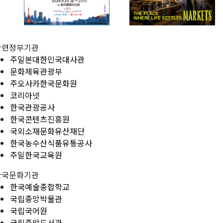
관련정부기관
주일본대한민국대사관
문화체육관광부
주오사카한국문화원
코리아넷
한국관광공사
한국콘텐츠진흥원
국외소재문화유산재단
한국농수산식품유통공사
주일한국교육원
한국문화기관
한국예술종합학교
국립중앙박물관
국립국어원
국립중앙도서관