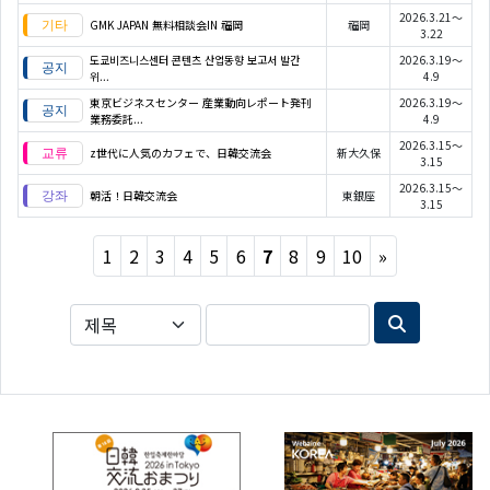
2026.3.21～
GMK JAPAN 無料相談会IN 福岡
福岡
3.22
도쿄비즈니스센터 콘텐츠 산업동향 보고서 발간
2026.3.19～
위...
4.9
東京ビジネスセンター 産業動向レポート発刊
2026.3.19～
業務委託...
4.9
2026.3.15～
z世代に人気のカフェで、日韓交流会
新大久保
3.15
2026.3.15～
朝活！日韓交流会
東銀座
3.15
Next
1
2
3
4
5
6
7
8
9
10
»