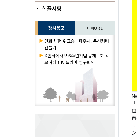
・ 한줄서평
행사응모
+ MORE
▶
민화 체험 워크숍 - 파우치, 쿠션커버
만들기
▶
K엔타메라보 6주년기념 공개녹화 <
모여라！K-드라마 연구회>
N
『
世
自
ュ
ン