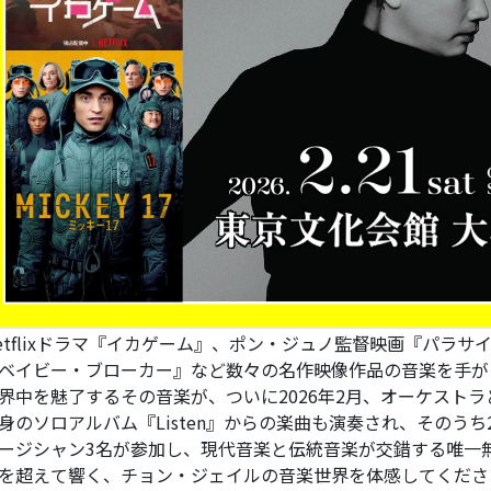
etflixドラマ『イカゲーム』、ポン・ジュノ監督映画『パラ
ベイビー・ブローカー』など数々の名作映像作品の音楽を手が
界中を魅了するその音楽が、ついに2026年2月、オーケスト
身のソロアルバム『Listen』からの楽曲も演奏され、そのう
ージシャン3名が参加し、現代音楽と伝統音楽が交錯する唯一
を超えて響く、チョン・ジェイルの音楽世界を体感してくださ