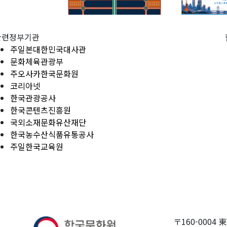
관련정부기관
주일본대한민국대사관
문화체육관광부
주오사카한국문화원
코리아넷
한국관광공사
한국콘텐츠진흥원
국외소재문화유산재단
한국농수산식품유통공사
주일한국교육원
〒160-0004 