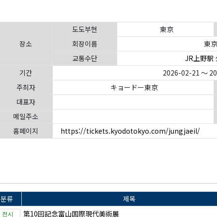
도도부현
東京
장소
회장이름
東京
교통수단
JR上野駅
기간
2026-02-21 ～ 2
주최자
キョードー東京
대표자
메일주소
홈페이지
https://tickets.kyodotokyo.com/jungjaeil/
분류
제목
第10回記念富山国際現代美術展