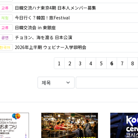
日韓交流ハナ東京4期 日本人メンバー募集
今日行く？韓国！旅Festival
日韓交流会 in 東銀座
チョヨン、海を渡る 日本公演
2026年上半期 ウェビナー入学説明会
1
2
3
4
5
6
7
8