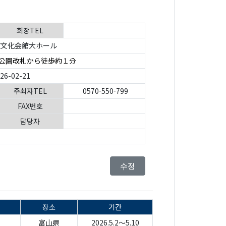
회장TEL
文化会館大ホール
 公園改札から徒歩約１分
026-02-21
주최자TEL
0570-550-799
FAX번호
담당자
수정
장소
기간
富山県
2026.5.2～5.10