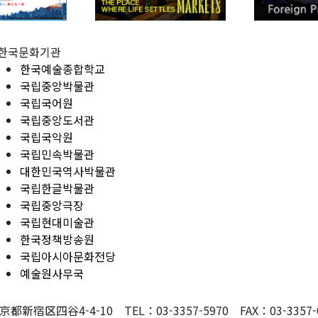
한국문화기관
한국예술종합학교
국립중앙박물관
국립국어원
국립중앙도서관
국립국악원
국립민속박물관
대한민국역사박물관
국립한글박물관
국립중앙극장
국립현대미술관
한국정책방송원
국립아시아문화전당
예술원사무국
東京都新宿区四谷4-4-10 TEL：03-3357-5970 FAX：03-3357-607