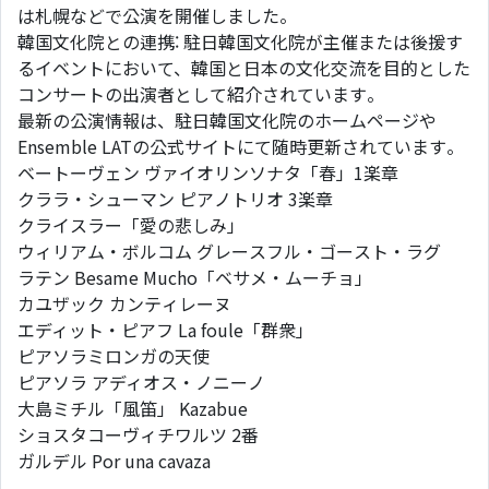
は札幌などで公演を開催しました。
韓国文化院との連携: 駐日韓国文化院が主催または後援す
るイベントにおいて、韓国と日本の文化交流を目的とした
コンサートの出演者として紹介されています。
最新の公演情報は、駐日韓国文化院のホームページや
Ensemble LATの公式サイトにて随時更新されています。
ベートーヴェン ヴァイオリンソナタ「春」1楽章
クララ・シューマン ピアノトリオ 3楽章
クライスラー「愛の悲しみ」
ウィリアム・ボルコム グレースフル・ゴースト・ラグ
ラテン Besame Mucho「ベサメ・ムーチョ」
カユザック カンティレーヌ
エディット・ピアフ La foule「群衆」
ピアソラミロンガの天使
ピアソラ アディオス・ノニーノ
大島ミチル「風笛」 Kazabue
ショスタコーヴィチワルツ 2番
ガルデル Por una cavaza