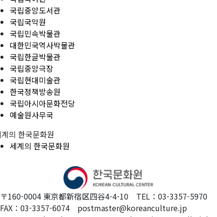
국립중앙도서관
국립국악원
국립민속박물관
대한민국역사박물관
국립한글박물관
국립중앙극장
국립현대미술관
한국정책방송원
국립아시아문화전당
예술원사무국
세계의 한국문화원
세계의 한국문화원
〒160-0004 東京都新宿区四谷4-4-10 TEL：03-3357-5970
FAX：03-3357-6074 postmaster@koreanculture.jp