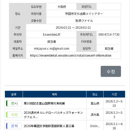
도도부현
大阪府
회장TEL
장소
회장이름
吹田市文化会館メイシアター
교통수단
別添ファイル
기간
2026-02-21 ～ 2026-02-21
주최자
EnsembleLAT
주최자TEL
090-8714-7730
대표자
担当者
FAX번호
메일주소
mkjapan.c.m@gmail.com
담당자
担当者
홈페이지
https://ensemblelat.wixsite.com/cristal/concert-information
수정
분류
제목
장소
기간
2026.5.2～5.
第10回記念富山国際現代美術展
富山県
10
2026済州オルレグローバルキッズウォーキン
2026.5.2～5.
済州島
グフェス...
3
2026.5.1～6.
2026年韓国文学翻訳賞翻訳新人賞公募
Onlin...
30