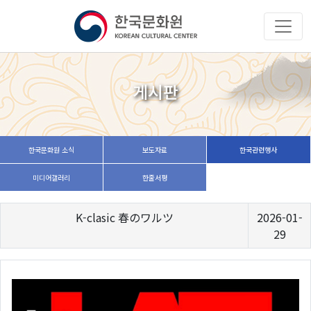
게시판
한국문화원 소식
보도자료
한국관련행사
미디어갤러리
한줄서평
K-clasic 春のワルツ
2026-01-
29