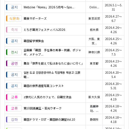
2026.5.1～5.
Webzine「Korea」2026 5月号～Spo...
Onlin...
31
2026.4.27～
韓食サポーターズ
東京近郊
6.7
2026.4.26～
とちぎ韓流フェスティバル2026
栃木県
4.26
大阪、東
2026.4.25～
韓国留学博覧会
京...
4.26
企画展「韓国 手仕事の美事－刺繍、ポジャ
2026.4.25～
神奈川県
ギ、メドゥプ...
7.5
2026.4.23～
舞台「世界を超えて私はあなたに会いに行く」
東京都
4.26
일본 도쿄 강원관광사무소 직원채용 재공고 江原
2026.4.20～
観...
5.4
2026.4.20～
韓国の世界遺産写真コンテスト
5.31
2026.4.19～
z世代に人気のカフェで、日韓交流会
新大久保
4.19
高麗神
2026.4.18～
第10回高麗王・若光ウオーク
社、...
4.26
2026.4.18～
韓国ドラマ・OST・韓国餅の講座Vol.10
静岡市
4.18
2026.4.16～