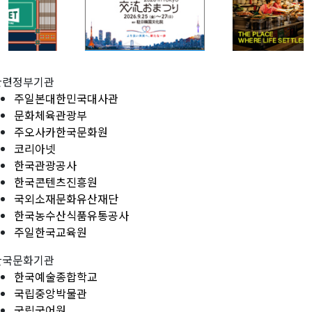
관련정부기관
주일본대한민국대사관
문화체육관광부
주오사카한국문화원
코리아넷
한국관광공사
한국콘텐츠진흥원
국외소재문화유산재단
한국농수산식품유통공사
주일한국교육원
한국문화기관
한국예술종합학교
국립중앙박물관
국립국어원