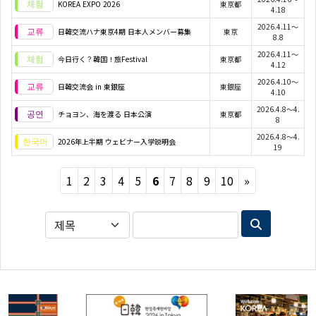
KOREA EXPO 2026
東京都
4.18
2026.4.11～
日韓交流ハナ東京4期 日本人メンバー募集
東京
8.8
2026.4.11～
今日行く？韓国！旅Festival
東京都
4.12
2026.4.10～
日韓交流会 in 東銀座
東銀座
4.10
2026.4.8～4.
チョヨン、海を渡る 日本公演
東京都
8
2026.4.8～4.
2026年上半期 ウェビナー入学説明会
19
Next
1
2
3
4
5
6
7
8
9
10
»