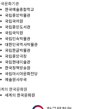
한국문화기관
한국예술종합학교
국립중앙박물관
국립국어원
국립중앙도서관
국립국악원
국립민속박물관
대한민국역사박물관
국립한글박물관
국립중앙극장
국립현대미술관
한국정책방송원
국립아시아문화전당
예술원사무국
세계의 한국문화원
세계의 한국문화원