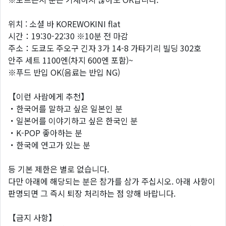
위치 : 소셜 바 KOREWOKINI flat
시간：19:30-22:30 ※10분 전 마감
주소：도쿄도 주오구 긴자 3가 14-8 가타기리 빌딩 302호
안주 세트 1100엔(차지 600엔 포함)~
※푸드 반입 OK(음료는 반입 NG)
【이런 사람에게 추천】
・한국어를 말하고 싶은 일본인 분
・일본어를 이야기하고 싶은 한국인 분
・K-POP 좋아하는 분
・한국에 연고가 있는 분
등 기본 제한은 별로 없습니다.
다만 아래에 해당되는 분은 참가를 삼가 주십시오. 아래 사항이
판명되면 그 즉시 퇴장 처리하는 점 양해 바랍니다.
【금지 사항】