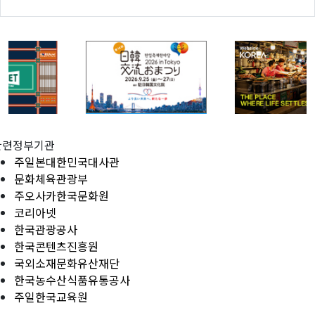
관련정부기관
주일본대한민국대사관
문화체육관광부
주오사카한국문화원
코리아넷
한국관광공사
한국콘텐츠진흥원
국외소재문화유산재단
한국농수산식품유통공사
주일한국교육원