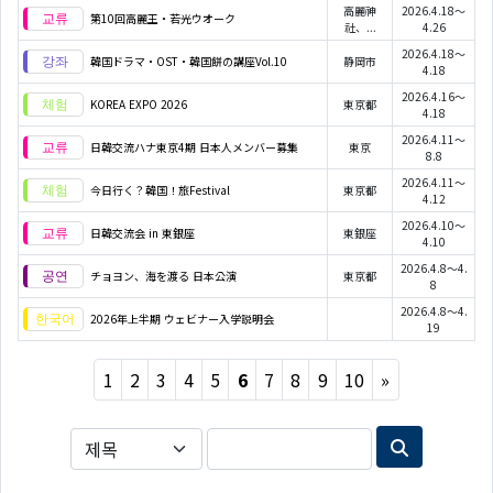
高麗神
2026.4.18～
第10回高麗王・若光ウオーク
社、...
4.26
2026.4.18～
韓国ドラマ・OST・韓国餅の講座Vol.10
静岡市
4.18
2026.4.16～
KOREA EXPO 2026
東京都
4.18
2026.4.11～
日韓交流ハナ東京4期 日本人メンバー募集
東京
8.8
2026.4.11～
今日行く？韓国！旅Festival
東京都
4.12
2026.4.10～
日韓交流会 in 東銀座
東銀座
4.10
2026.4.8～4.
チョヨン、海を渡る 日本公演
東京都
8
2026.4.8～4.
2026年上半期 ウェビナー入学説明会
19
Next
1
2
3
4
5
6
7
8
9
10
»