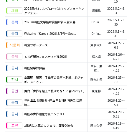
10
2026済州オルレグローバルキッズウォーキン
2026.5.2～5.
済州島
グフェス...
3
2026.5.1～6.
2026年韓国文学翻訳賞翻訳新人賞公募
Onlin...
30
2026.5.1～5.
Webzine「Korea」2026 5月号～Spo...
Onlin...
31
2026.4.27～
韓食サポーターズ
東京近郊
6.7
2026.4.26～
とちぎ韓流フェスティバル2026
栃木県
4.26
大阪、東
2026.4.25～
韓国留学博覧会
京...
4.26
企画展「韓国 手仕事の美事－刺繍、ポジャ
2026.4.25～
神奈川県
ギ、メドゥプ...
7.5
2026.4.23～
舞台「世界を超えて私はあなたに会いに行く」
東京都
4.26
일본 도쿄 강원관광사무소 직원채용 재공고 江原
2026.4.20～
観...
5.4
2026.4.20～
韓国の世界遺産写真コンテスト
5.31
2026.4.19～
z世代に人気のカフェで、日韓交流会
新大久保
4.19