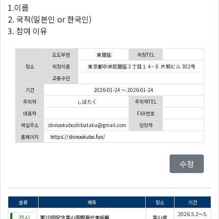
1.이름
2. 국적(일본인 or 한국인)
3. 참여 이유
도도부현
東銀座
회장TEL
장소
회장이름
東京都中央区銀座３丁目１４−８ 片桐ビル 302号
교통수단
기간
2026-01-24 ～ 2026-01-24
주최자
しばたく
주최자TEL
대표자
FAX번호
메일주소
shinookuboshibataku@gmail.com
담당자
홈페이지
https://shinookubo.fun/
수정
분류
제목
장소
기간
2026.5.2～5.
第10回記念富山国際現代美術展
富山県