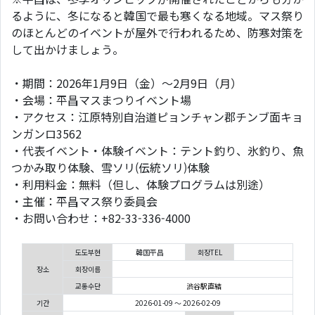
るように、冬になると韓国で最も寒くなる地域。マス祭り
のほとんどのイベントが屋外で行われるため、防寒対策を
して出かけましょう。
・期間：2026年1月9日（金）〜2月9日（月）
・会場：平昌マスまつりイベント場
・アクセス：江原特別自治道ピョンチャン郡チンブ面キョ
ンガンロ3562
・代表イベント・体験イベント：テント釣り、氷釣り、魚
つかみ取り体験、雪ソリ(伝統ソリ)体験
・利用料金：無料（但し、体験プログラムは別途）
・主催：平昌マス祭り委員会
・お問い合わせ：+82-33-336-4000
도도부현
韓国平昌
회장TEL
장소
회장이름
교통수단
渋谷駅直結
기간
2026-01-09 ～ 2026-02-09