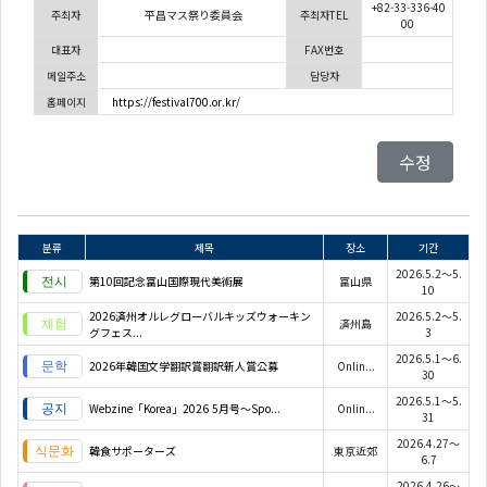
+82-33-336-40
주최자
平昌マス祭り委員会
주최자TEL
00
대표자
FAX번호
메일주소
담당자
홈페이지
https://festival700.or.kr/
수정
분류
제목
장소
기간
2026.5.2～5.
第10回記念富山国際現代美術展
富山県
10
2026済州オルレグローバルキッズウォーキン
2026.5.2～5.
済州島
グフェス...
3
2026.5.1～6.
2026年韓国文学翻訳賞翻訳新人賞公募
Onlin...
30
2026.5.1～5.
Webzine「Korea」2026 5月号～Spo...
Onlin...
31
2026.4.27～
韓食サポーターズ
東京近郊
6.7
2026.4.26～