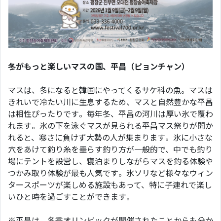
冬がもっと楽しいマスの国、平昌（ピョンチャン）
マスは、冬になると韓国にやってくるサケ科の魚。マスは
きれいで冷たい川に生息するため、マスと自然豊かな平昌
は相性ぴったりです。毎年冬、平昌の河川は厚い氷で覆わ
れます。氷の下を泳ぐマスが見られる平昌マス祭りが開か
れると、寒さに負けず大勢の人が集まります。氷に小さな
穴をあけて釣り糸を垂らす釣り方が一般的で、中でも釣り
場にテントを設営し、寝泊まりしながらマスを釣る体験や
つかみ取り体験が最も人気です。氷ソリなど様々なウィン
タースポーツが楽しめる施設もあって、特に子連れで楽し
いひと時を過ごすことができます。
※平昌は、冬季オリンピックが開催されたことからも分か