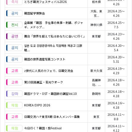
とちぎ韓流フェスティバル2026
栃木県
4.26
大阪、東
2026.4.25～
韓国留学博覧会
京...
4.26
企画展「韓国 手仕事の美事－刺繍、ポジャ
2026.4.25～
神奈川県
ギ、メドゥプ...
7.5
2026.4.23～
舞台「世界を超えて私はあなたに会いに行く」
東京都
4.26
일본 도쿄 강원관광사무소 직원채용 재공고 江原
2026.4.20～
観...
5.4
2026.4.20～
韓国の世界遺産写真コンテスト
5.31
2026.4.19～
z世代に人気のカフェで、日韓交流会
新大久保
4.19
高麗神
2026.4.18～
第10回高麗王・若光ウオーク
社、...
4.26
2026.4.18～
韓国ドラマ・OST・韓国餅の講座Vol.10
静岡市
4.18
2026.4.16～
KOREA EXPO 2026
東京都
4.18
2026.4.11～
日韓交流ハナ東京4期 日本人メンバー募集
東京
8.8
2026.4.11～
今日行く？韓国！旅Festival
東京都
4.12