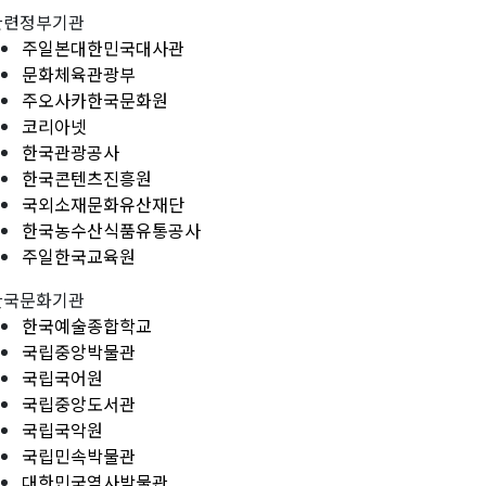
관련정부기관
주일본대한민국대사관
문화체육관광부
주오사카한국문화원
코리아넷
한국관광공사
한국콘텐츠진흥원
국외소재문화유산재단
한국농수산식품유통공사
주일한국교육원
한국문화기관
한국예술종합학교
국립중앙박물관
국립국어원
국립중앙도서관
국립국악원
국립민속박물관
대한민국역사박물관