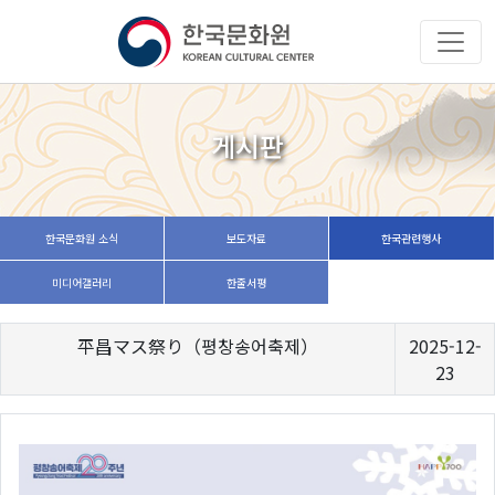
게시판
한국문화원 소식
보도자료
한국관련행사
미디어갤러리
한줄서평
平昌マス祭り（평창송어축제）
2025-12-
23