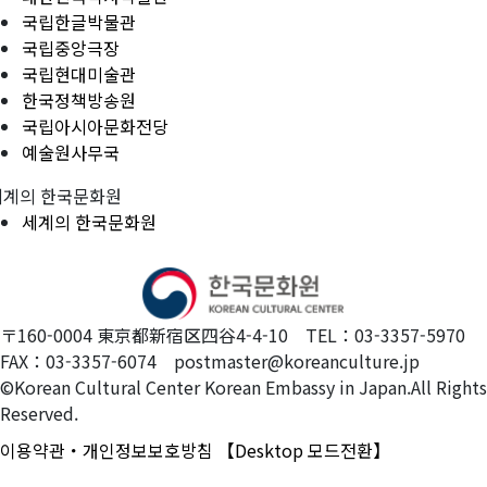
국립한글박물관
국립중앙극장
국립현대미술관
한국정책방송원
국립아시아문화전당
예술원사무국
세계의 한국문화원
세계의 한국문화원
〒160-0004 東京都新宿区四谷4-4-10 TEL：03-3357-5970
FAX：03-3357-6074 postmaster@koreanculture.jp
©Korean Cultural Center Korean Embassy in Japan.All Rights
Reserved.
이용약관・개인정보보호방침
【Desktop 모드전환】