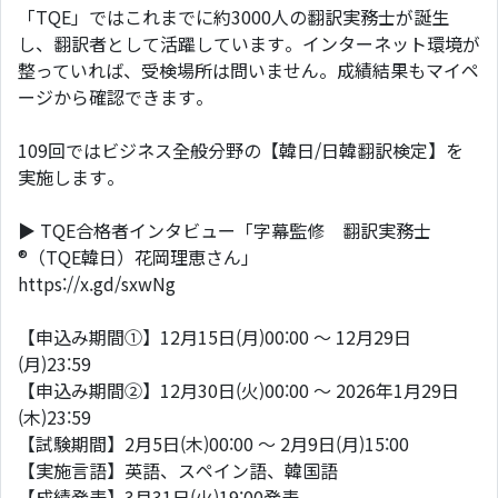
「TQE」ではこれまでに約3000人の翻訳実務士が誕生
し、翻訳者として活躍しています。インターネット環境が
整っていれば、受検場所は問いません。成績結果もマイペ
ージから確認できます。
109回ではビジネス全般分野の【韓日/日韓翻訳検定】を
実施します。
▶ TQE合格者インタビュー「字幕監修 翻訳実務士
®（TQE韓日）花岡理恵さん」
https://x.gd/sxwNg
【申込み期間①】12月15日(月)00:00 ～ 12月29日
(月)23:59
【申込み期間②】12月30日(火)00:00 ～ 2026年1月29日
(木)23:59
【試験期間】2月5日(木)00:00 ～ 2月9日(月)15:00
【実施言語】英語、スペイン語、韓国語
【成績発表】3月31日(火)19:00発表