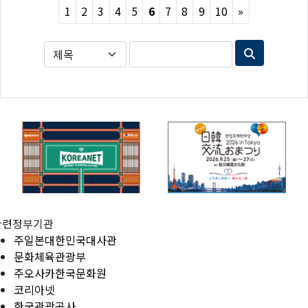
Next
1
2
3
4
5
6
7
8
9
10
»
관련정부기관
주일본대한민국대사관
문화체육관광부
주오사카한국문화원
코리아넷
한국관광공사