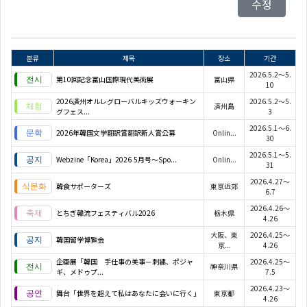
수정
분류
제목
장소
기간
2026.5.2～5.
第10回記念富山国際現代美術展
富山県
10
2026済州オルレグローバルキッズウォーキン
2026.5.2～5.
済州島
グフェス...
3
2026.5.1～6.
2026年韓国文学翻訳賞翻訳新人賞公募
Onlin...
30
2026.5.1～5.
Webzine「Korea」2026 5月号～Spo...
Onlin...
31
2026.4.27～
韓食サポーターズ
東京近郊
6.7
2026.4.26～
とちぎ韓流フェスティバル2026
栃木県
4.26
大阪、東
2026.4.25～
韓国留学博覧会
京...
4.26
企画展「韓国 手仕事の美事－刺繍、ポジャ
2026.4.25～
神奈川県
ギ、メドゥプ...
7.5
2026.4.23～
舞台「世界を超えて私はあなたに会いに行く」
東京都
4.26