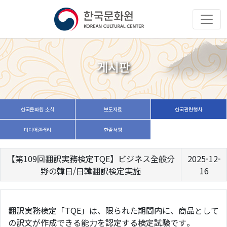
게시판
한국문화원 소식
보도자료
한국관련행사
미디어갤러리
한줄서평
【第109回翻訳実務検定TQE】ビジネス全般分
2025-12-
野の韓日/日韓翻訳検定実施
16
翻訳実務検定「TQE」は、限られた期間内に、商品として
の訳文が作成できる能力を認定する検定試験です。