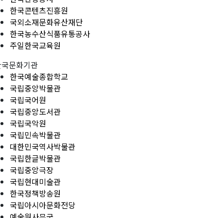
한국콘텐츠진흥원
국외소재문화유산재단
한국농수산식품유통공사
주일한국교육원
한국문화기관
한국예술종합학교
국립중앙박물관
국립국어원
국립중앙도서관
국립국악원
국립민속박물관
대한민국역사박물관
국립한글박물관
국립중앙극장
국립현대미술관
한국정책방송원
국립아시아문화전당
예술원사무국