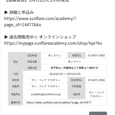
▶ 詳細と申込み
https://www.sunflare.com/academy/?
page_id=14477&ko
▶ 過去問販売中☆ オンラインショップ
https://mypage.sunflareacademy.com/shop/tqe?ko
도도부현
オンライン
회장TEL
03-6675-3965
장소
회장이름
オンライン
교통수단
地下鉄丸ノ内線四谷三丁目駅より徒歩7分
기간
2026-02-05 ～ 2026-02-09
주최자
サン・フレア アカデミー
주최자TEL
03-6675-3965
대표자
サン・フレア アカデミー
FAX번호
サン・フレア
메일주소
academy@sunflare.co.jp
담당자
アカデミー
홈페이지
https://www.sunflare.com/academy/?page_id=14477