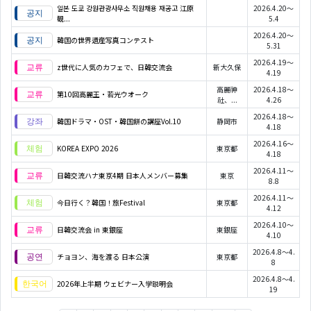
일본 도쿄 강원관광사무소 직원채용 재공고 江原
2026.4.20～
観...
5.4
2026.4.20～
韓国の世界遺産写真コンテスト
5.31
2026.4.19～
z世代に人気のカフェで、日韓交流会
新大久保
4.19
高麗神
2026.4.18～
第10回高麗王・若光ウオーク
社、...
4.26
2026.4.18～
韓国ドラマ・OST・韓国餅の講座Vol.10
静岡市
4.18
2026.4.16～
KOREA EXPO 2026
東京都
4.18
2026.4.11～
日韓交流ハナ東京4期 日本人メンバー募集
東京
8.8
2026.4.11～
今日行く？韓国！旅Festival
東京都
4.12
2026.4.10～
日韓交流会 in 東銀座
東銀座
4.10
2026.4.8～4.
チョヨン、海を渡る 日本公演
東京都
8
2026.4.8～4.
2026年上半期 ウェビナー入学説明会
19