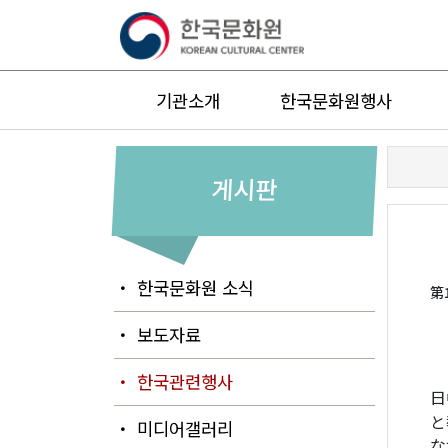
기관소개
한국문화원행사
게시판
・ 한국문화원 소식
第
・ 보도자료
・ 한국관련행사
日
と
・ 미디어갤러리
な