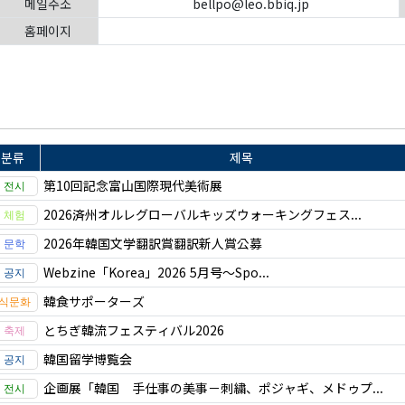
메일주소
bellpo@leo.bbiq.jp
홈페이지
분류
제목
第10回記念富山国際現代美術展
2026済州オルレグローバルキッズウォーキングフェス...
2026年韓国文学翻訳賞翻訳新人賞公募
Webzine「Korea」2026 5月号～Spo...
韓食サポーターズ
とちぎ韓流フェスティバル2026
韓国留学博覧会
企画展「韓国 手仕事の美事－刺繍、ポジャギ、メドゥプ...