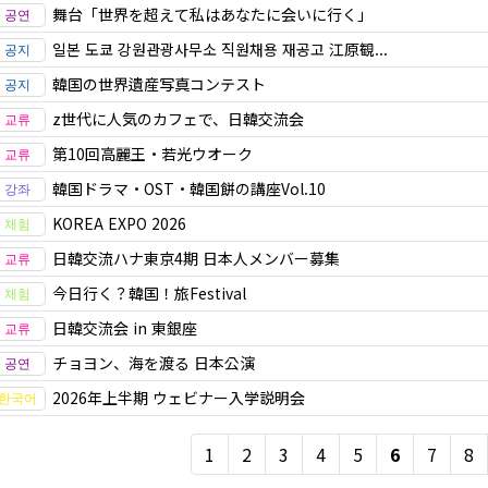
舞台「世界を超えて私はあなたに会いに行く」
일본 도쿄 강원관광사무소 직원채용 재공고 江原観...
韓国の世界遺産写真コンテスト
z世代に人気のカフェで、日韓交流会
第10回高麗王・若光ウオーク
韓国ドラマ・OST・韓国餅の講座Vol.10
KOREA EXPO 2026
日韓交流ハナ東京4期 日本人メンバー募集
今日行く？韓国！旅Festival
日韓交流会 in 東銀座
チョヨン、海を渡る 日本公演
2026年上半期 ウェビナー入学説明会
1
2
3
4
5
6
7
8