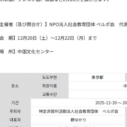
主催者（及び問合せ）】NPO法人社会教育団体 べルポ会 代表：鶴 
会 期】12月20日（土）～12月22日（月）まで
場 所】中国文化センター
도도부현
東京都
장소
회장이름
中
교통수단
기간
2025-12-20 ～ 2
주최자
特定非営利活動法人社会教育団体 ベルポ会
대표자
鶴ゆかり