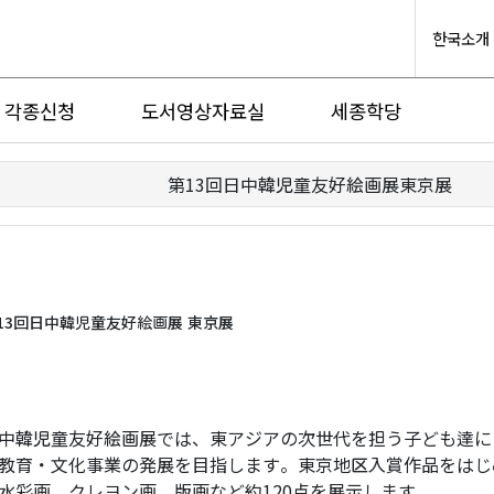
한국소개
각종신청
도서영상자료실
세종학당
第13回日中韓児童友好絵画展東京展
13回日中韓児童友好絵画展 東京展
中韓児童友好絵画展では、東アジアの次世代を担う子ども達に
教育・文化事業の発展を目指します。東京地区入賞作品をはじ
水彩画、クレヨン画、版画など約120点を展示します。