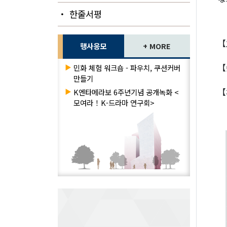
・ 한줄서평
【
행사응모
+ MORE
【
▶
민화 체험 워크숍 - 파우치, 쿠션커버
만들기
【
▶
K엔타메라보 6주년기념 공개녹화 <
모여라！K-드라마 연구회>