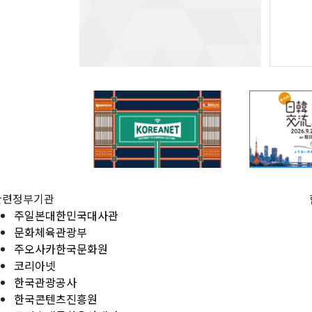
관련정부기관
주일본대한민국대사관
문화체육관광부
주오사카한국문화원
코리아넷
한국관광공사
한국콘텐츠진흥원