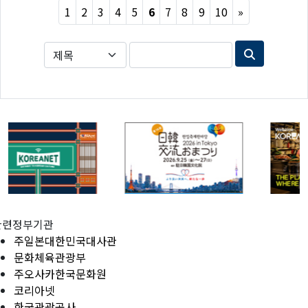
Next
1
2
3
4
5
6
7
8
9
10
»
관련정부기관
주일본대한민국대사관
문화체육관광부
주오사카한국문화원
코리아넷
한국관광공사