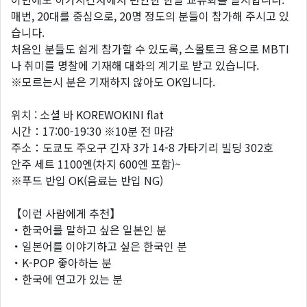
매번, 20대를 중심으로, 20명 정도의 분들이 참가해 주시고 있
습니다.
처음인 분들도 쉽게 참가할 수 있도록, 스몰토크 용으로 MBTI
나 취미를 명찰에 기재해 대화의 계기로 받고 있습니다.
※모르는시 분은 기재하지 않아도 OK입니다.
위치 : 소셜 바 KOREWOKINI flat
시간：17:00-19:30 ※10분 전 마감
주소：도쿄도 주오구 긴자 3가 14-8 가타기리 빌딩 302호
안주 세트 1100엔(차지 600엔 포함)~
※푸드 반입 OK(음료는 반입 NG)
【이런 사람에게 추천】
・한국어를 말하고 싶은 일본인 분
・일본어를 이야기하고 싶은 한국인 분
・K-POP 좋아하는 분
・한국에 연고가 있는 분