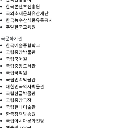
한국콘텐츠진흥원
국외소재문화유산재단
한국농수산식품유통공사
주일한국교육원
한국문화기관
한국예술종합학교
국립중앙박물관
국립국어원
국립중앙도서관
국립국악원
국립민속박물관
대한민국역사박물관
국립한글박물관
국립중앙극장
국립현대미술관
한국정책방송원
국립아시아문화전당
예술원사무국