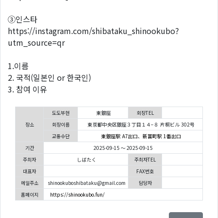
③인스타
https://instagram.com/shibataku_shinookubo?
utm_source=qr
1.이름
2. 국적(일본인 or 한국인)
3. 참여 이유
도도부현
東銀座
회장TEL
장소
회장이름
東京都中央区銀座３丁目１４−８ 片桐ビル 302号
교통수단
東銀座駅 A7出口、新富町駅 1番出口
기간
2025-09-15 ～ 2025-09-15
주최자
しばたく
주최자TEL
대표자
FAX번호
메일주소
shinookuboshibataku@gmail.com
담당자
홈페이지
https://shinookubo.fun/