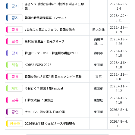
일본 도쿄 강원관광사무소 직원채용 재공고 江原
2026.4.20～
観...
5.4
2026.4.20～
韓国の世界遺産写真コンテスト
5.31
2026.4.19～
z世代に人気のカフェで、日韓交流会
新大久保
4.19
高麗神
2026.4.18～
第10回高麗王・若光ウオーク
社、...
4.26
2026.4.18～
韓国ドラマ・OST・韓国餅の講座Vol.10
静岡市
4.18
2026.4.16～
KOREA EXPO 2026
東京都
4.18
2026.4.11～
日韓交流ハナ東京4期 日本人メンバー募集
東京
8.8
2026.4.11～
今日行く？韓国！旅Festival
東京都
4.12
2026.4.10～
日韓交流会 in 東銀座
東銀座
4.10
2026.4.8～4.
チョヨン、海を渡る 日本公演
東京都
8
2026.4.8～4.
2026年上半期 ウェビナー入学説明会
19