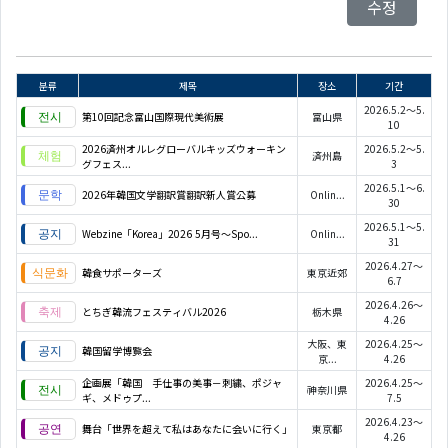
수정
분류
제목
장소
기간
2026.5.2～5.
第10回記念富山国際現代美術展
富山県
10
2026済州オルレグローバルキッズウォーキン
2026.5.2～5.
済州島
グフェス...
3
2026.5.1～6.
2026年韓国文学翻訳賞翻訳新人賞公募
Onlin...
30
2026.5.1～5.
Webzine「Korea」2026 5月号～Spo...
Onlin...
31
2026.4.27～
韓食サポーターズ
東京近郊
6.7
2026.4.26～
とちぎ韓流フェスティバル2026
栃木県
4.26
大阪、東
2026.4.25～
韓国留学博覧会
京...
4.26
企画展「韓国 手仕事の美事－刺繍、ポジャ
2026.4.25～
神奈川県
ギ、メドゥプ...
7.5
2026.4.23～
舞台「世界を超えて私はあなたに会いに行く」
東京都
4.26