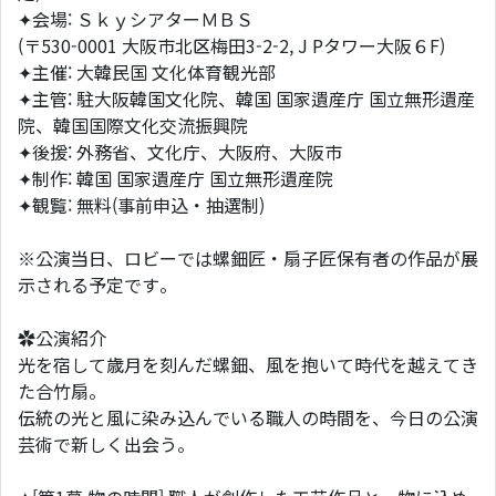
✦会場: ＳｋｙシアターＭＢＳ
(〒530-0001 大阪市北区梅田3-2-2, J Pタワー大阪６F)
✦主催: 大韓民国 文化体育観光部
✦主管: 駐大阪韓国文化院、韓国 国家遺産庁 国立無形遺産
院、韓国国際文化交流振興院
✦後援: 外務省、文化庁、大阪府、大阪市
✦制作: 韓国 国家遺産庁 国立無形遺産院
✦観覧: 無料(事前申込・抽選制)
※公演当日、ロビーでは螺鈿匠・扇子匠保有者の作品が展
示される予定です。
✿公演紹介
光を宿して歳月を刻んだ螺鈿、風を抱いて時代を越えてき
た合竹扇。
伝統の光と風に染み込んでいる職人の時間を、今日の公演
芸術で新しく出会う。