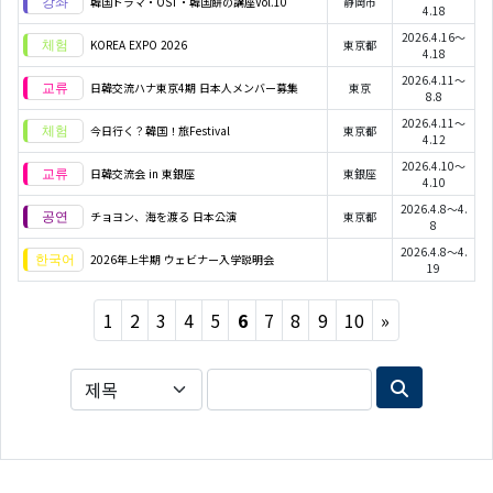
韓国ドラマ・OST・韓国餅の講座Vol.10
静岡市
4.18
2026.4.16～
KOREA EXPO 2026
東京都
4.18
2026.4.11～
日韓交流ハナ東京4期 日本人メンバー募集
東京
8.8
2026.4.11～
今日行く？韓国！旅Festival
東京都
4.12
2026.4.10～
日韓交流会 in 東銀座
東銀座
4.10
2026.4.8～4.
チョヨン、海を渡る 日本公演
東京都
8
2026.4.8～4.
2026年上半期 ウェビナー入学説明会
19
Next
1
2
3
4
5
6
7
8
9
10
»