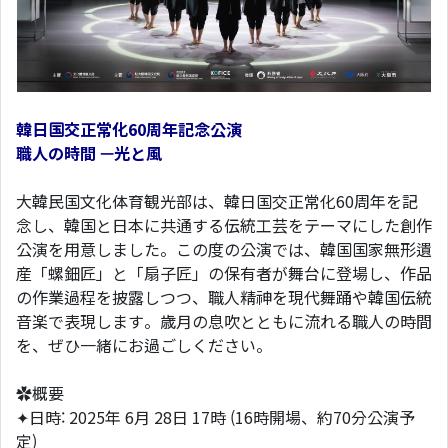
韓日国交正常化60周年記念公演
職人の時間 —光と風
大韓民国文化体育観光部は、韓日国交正常化60周年を記
念し、韓国と日本に共通する伝統工芸をテーマにした創作
公演を用意しました。この度の公演では、韓国国家無形遺
産「螺鈿匠」と「扇子匠」の保有者が舞台に登場し、作品
の作業過程を披露しつつ、職人精神を現代舞踊や韓国伝統
音楽で表現します。歳月の息吹とともに流れる職人の時間
を、ぜひ一緒にお過ごしください。
✿概要
✦日時: 2025年 6月 28日 17時 (16時開場、約70分公演予
定)