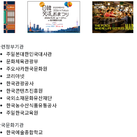
관련정부기관
주일본대한민국대사관
문화체육관광부
주오사카한국문화원
코리아넷
한국관광공사
한국콘텐츠진흥원
국외소재문화유산재단
한국농수산식품유통공사
주일한국교육원
한국문화기관
한국예술종합학교