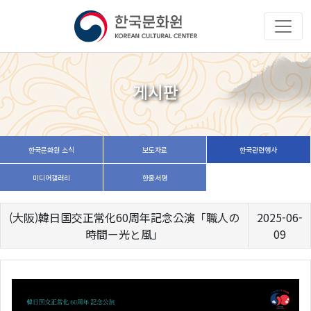
게시판
한국문화원 소식
보도자료
한국관련행사
미디어갤러리
한줄서평
(大阪)韓日国交正常化60周年記念公演「職人の
2025-06-
時間ー光と風」
09