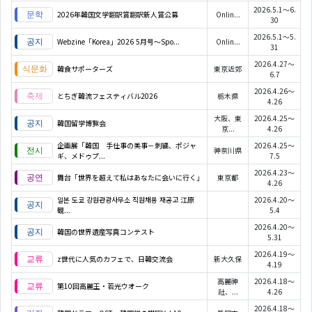
2026.5.1～6.
2026年韓国文学翻訳賞翻訳新人賞公募
Onlin...
30
2026.5.1～5.
Webzine「Korea」2026 5月号～Spo...
Onlin...
31
2026.4.27～
韓食サポーターズ
東京近郊
6.7
2026.4.26～
とちぎ韓流フェスティバル2026
栃木県
4.26
大阪、東
2026.4.25～
韓国留学博覧会
京...
4.26
企画展「韓国 手仕事の美事－刺繍、ポジャ
2026.4.25～
神奈川県
ギ、メドゥプ...
7.5
2026.4.23～
舞台「世界を超えて私はあなたに会いに行く」
東京都
4.26
일본 도쿄 강원관광사무소 직원채용 재공고 江原
2026.4.20～
観...
5.4
2026.4.20～
韓国の世界遺産写真コンテスト
5.31
2026.4.19～
z世代に人気のカフェで、日韓交流会
新大久保
4.19
高麗神
2026.4.18～
第10回高麗王・若光ウオーク
社、...
4.26
2026.4.18～