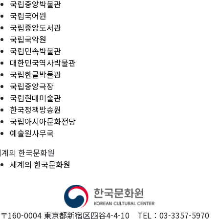
국립중앙박물관
국립국어원
국립중앙도서관
국립국악원
국립민속박물관
대한민국역사박물관
국립한글박물관
국립중앙극장
국립현대미술관
한국정책방송원
국립아시아문화전당
예술원사무국
세계의 한국문화원
세계의 한국문화원
〒160-0004 東京都新宿区四谷4-4-10 TEL：03-3357-5970