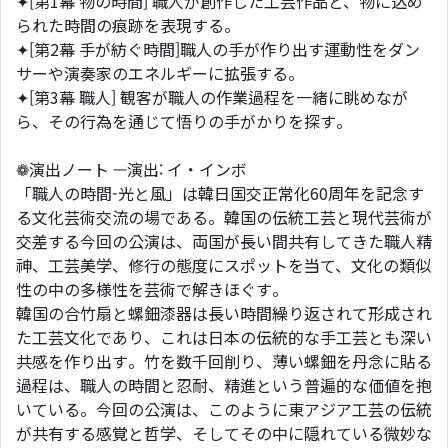
✦[第1幕 物の時間] 職人が創作した工芸作品と、物に込め
られた時間の痕跡を表現する。
✦[第2幕 手が紡ぐ時間]職人の手が作り出す運動性をダン
サーや演奏家のエネルギーに拡張する。
✦[第3幕 職人] 観客が職人の作業過程を一緒に眺めなが
ら、その行為を通じて悟りの手がかりを探す。
❁演出ノート —演出: イ・インボ
「職人の時間-光と風」は韓日国交正常化60周年を記念す
る文化芸術交流の場である。韓国の伝統工芸と現代芸術が
交差する今回の公演は、両国が長い間共有してきた職人精
神、工芸美学、修行の態度にスポットを当て、文化の類似
性の中の多様性を芸術で解きほぐす。
韓国の合竹扇と螺鈿漆器は長い時間繰り返されて形成され
た工芸文化であり、これは日本の伝統的な手工芸とも深い
共感を作り出す。竹を数千回削り、薄い螺鈿を丹念に貼る
過程は、職人の時間と忍耐、精進という普遍的な価値を抱
いている。今回の公演は、このように東アジア工芸の伝統
が共有する感覚と哲学、そしてその中に隠れている微妙な