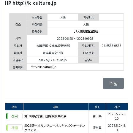
HP http://k-culture.jp
도도부현
大阪
회장TEL
장소
회장이름
大阪
교통수단
JR大阪駅西口直結
기간
2025-06-28 ～ 2025-06-28
주최자
大韓民国 文化体育観光部
주최자TEL
06-6585-0585
대표자
大阪韓国文化院
FAX번호
메일주소
osaka@k-culture.jp
담당자
홈페이지
http://k-culture.jp
수정
분류
제목
장소
기간
2026.5.2～5.
第10回記念富山国際現代美術展
富山県
10
2026済州オルレグローバルキッズウォーキン
2026.5.2～5.
済州島
グフェス...
3