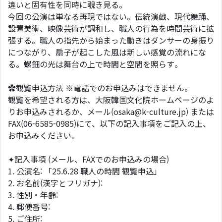
違いと固有性を同時に覗き見る。
今回の公演は単なる再現ではない。伝統演戯、現代舞踊、
設置美術、映像芸術が調和し、職人の行為を時間芸術に拡
張する。職人の指先から始まった動きはダンサーの身振り
につながり、扇子が起こした風は新しい感覚の流れにな
る。螺鈿の光は舞台の上で時間と空間を照らす。
✿観覧申込方法 ※電話でのお申込みはできません。
観覧を希望される方は、大阪韓国文化院ホームページのよ
りお申込みされるか、メール(osaka@k-culture.jp) または
FAX(06-6585-0985)にて、以下の記入事項をご記入の上、
お申込みください。
✦記入事項 (メール、FAXでのお申込みの場合)
1. 公演名: 「25.6.28 職人の時間 観覧申込」
2. お名前(漢字とフリガナ):
3. 性別・年齢:
4. 郵便番号:
5. ご住所: