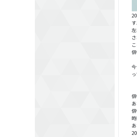
2
す
左
さ
こ
俳
今
っ
俳
あ
俳
時
あ
20