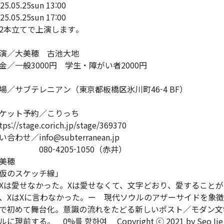
25.05.25sun 13:00
25.05.25sun 17:00
＊2本立てで上演します。
出演／大美穂 古池大地
料金／一般3000円 学生・障がい者2000円
場／サブテレニアン（東京都板橋区氷川町46-4 BF）
チケット予約／こりっち
tps://stage.corich.jp/stage/369370
問い合わせ／info@subterranean.jp
80-4205-1050（赤井）
美穂
仮のスケッチ線」
Xは愛せなかった。Xは愛せなくて、文字どおり、愛することが
、XはXに言わなかった。ー 現代ソウルのアザーサイドを象
で初めて舞台化。意識の流れをたどる新しいポスト／モダン文
ルに現前する。 0%를 향하여 Copyright ⓒ 2021 by Seo Ije Orig