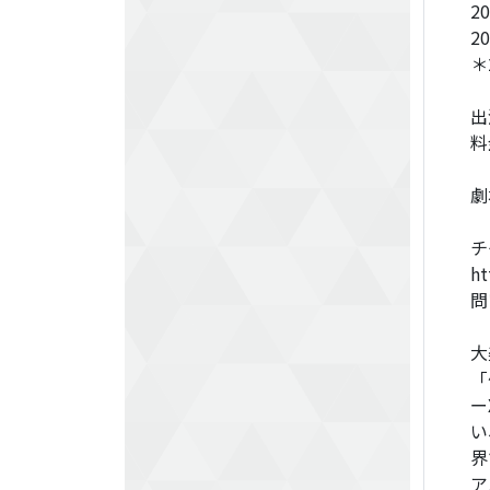
20
20
​
​
​
劇
​
ht
​
0
大
「
ー
い
界
ア