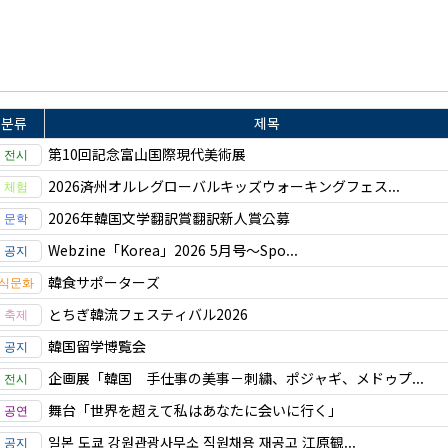
분류
제목
第10回記念富山国際現代美術展
2026済州オルレグローバルキッズウォーキングフェス...
2026年韓国文学翻訳賞翻訳新人賞公募
Webzine「Korea」2026 5月号～Spo...
韓食サポーターズ
とちぎ韓流フェスティバル2026
韓国留学博覧会
企画展「韓国 手仕事の美事－刺繍、ポジャギ、メドゥプ...
舞台「世界を超えて私はあなたに会いに行く」
일본 도쿄 강원관광사무소 직원채용 재공고 江原観...