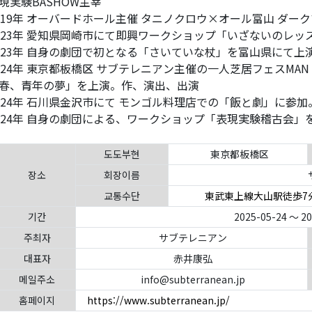
​表現実験BASHOW主宰
019年 オーバードホール主催 タニノクロウ×オール富山 ダー
023年 愛知県岡崎市にて即興ワークショップ「いざないのレ
023年 自身の劇団で初となる「さいていな杖」を富山県にて上
024年 東京都板橋区 サブテレニアン主催の一人芝居フェスMAN ST
春、青年の夢」を上演。作、演出、出演
024年 石川県金沢市にて モンゴル料理店での「飯と劇」に参
024年 自身の劇団による、ワークショップ「表現実験稽古会」
도도부현
東京都板橋区
장소
회장이름
교통수단
東武東上線大山駅徒歩7
기간
2025-05-24 ～ 2
주최자
サブテレニアン
대표자
赤井康弘
메일주소
info@subterranean.jp
홈페이지
https://www.subterranean.jp/