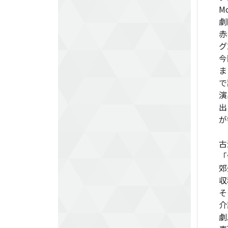
M
​
赤
グ
今
ま
で
​
出
が
古
「
郊
収
そ
介
劇