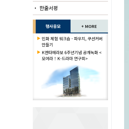
・ 한줄서평
행사응모
+ MORE
▶
민화 체험 워크숍 - 파우치, 쿠션커버
만들기
▶
K엔타메라보 6주년기념 공개녹화 <
모여라！K-드라마 연구회>