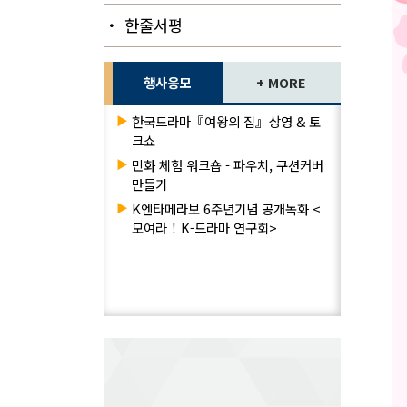
・ 한줄서평
행사응모
+ MORE
▶
한국드라마『여왕의 집』상영 & 토
크쇼
▶
민화 체험 워크숍 - 파우치, 쿠션커버
만들기
▶
K엔타메라보 6주년기념 공개녹화 <
모여라！K-드라마 연구회>