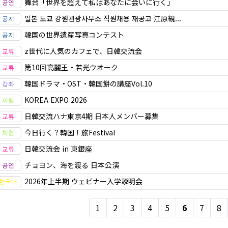
舞台「世界を超えて私はあなたに会いに行く」
일본 도쿄 강원관광사무소 직원채용 재공고 江原観...
韓国の世界遺産写真コンテスト
z世代に人気のカフェで、日韓交流会
第10回高麗王・若光ウオーク
韓国ドラマ・OST・韓国餅の講座Vol.10
KOREA EXPO 2026
日韓交流ハナ東京4期 日本人メンバー募集
今日行く？韓国！旅Festival
日韓交流会 in 東銀座
チョヨン、海を渡る 日本公演
2026年上半期 ウェビナー入学説明会
1
2
3
4
5
6
7
8