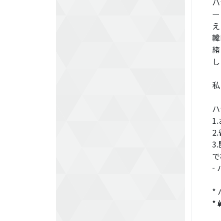
ハ
ー
え
韓
緒
し
私
ハ
1
2
3
で
-
*
*