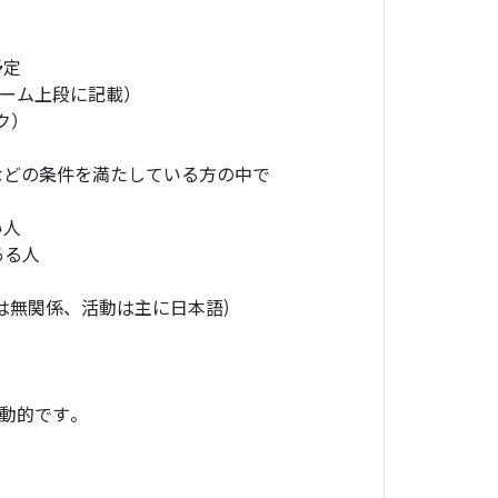
予定
ォーム上段に記載）
ク）
などの条件を満たしている方の中で
い人
ある人
は無関係、活動は主に日本語)
流動的です。