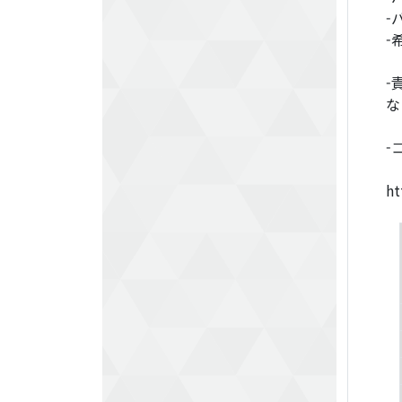
-
-
-
な
-
ht