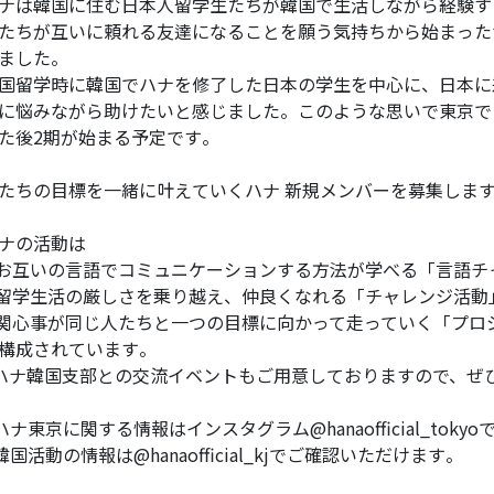
ナは韓国に住む日本人留学生たちが韓国で生活しながら経験す
たちが互いに頼れる友達になることを願う気持ちから始まった
ました。
国留学時に韓国でハナを修了した日本の学生を中心に、日本に
に悩みながら助けたいと感じました。このような思いで東京で
た後2期が始まる予定です。
たちの目標を一緒に叶えていくハナ 新規メンバーを募集しま
ナの活動は
.お互いの言語でコミュニケーションする方法が学べる「言語チ
.留学生活の厳しさを乗り越え、仲良くなれる「チャレンジ活動
.関心事が同じ人たちと一つの目標に向かって走っていく「プロ
構成されています。
 ハナ韓国支部との交流イベントもご用意しておりますので、ぜ
 ハナ東京に関する情報はインスタグラム@hanaofficial_tokyo
 韓国活動の情報は@hanaofficial_kjでご確認いただけます。