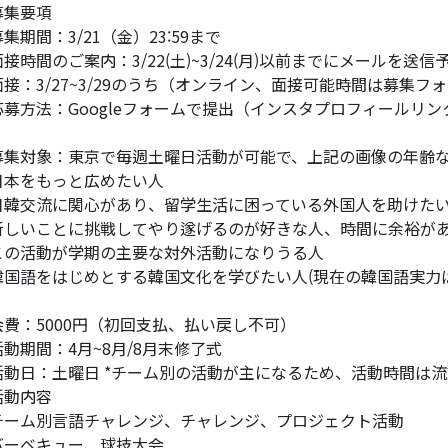
募集要項
募集期間：3/21（金）23:59まで
面接時間のご案内：3/22(土)~3/24(月)以前までにメールを送信
面接：3/27~3/29のうち（オンライン、面接可能時間は募集フ
応募方法：Googleフォームで提出（インスタプロフィールリン
募集対象：東京で毎週土曜日活動が可能で、上記の画像の年齢
日本をもっと広めたい人
日韓交流に関心があり、留学生活に困っている外国人を助けた
新しいことに挑戦してやり遂げるのが好きな人、時間に余裕が
この活動が学期の主要な対外活動になりうる人
韓国語をはじめとする韓国文化を学びたい人(現在の韓国語実力
会費：5000円（初回支払、払い戻し不可）
活動期間：4月~8月/8月末修了式
活動日：土曜日 *チーム別の活動が主になるため、活動時間は
活動内容
チーム別言語チャレンジ、チャレンジ、プロジェクト活動
バーベキュー、球技大会