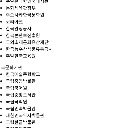
주일본대한민국대사관
문화체육관광부
주오사카한국문화원
코리아넷
한국관광공사
한국콘텐츠진흥원
국외소재문화유산재단
한국농수산식품유통공사
주일한국교육원
한국문화기관
한국예술종합학교
국립중앙박물관
국립국어원
국립중앙도서관
국립국악원
국립민속박물관
대한민국역사박물관
국립한글박물관