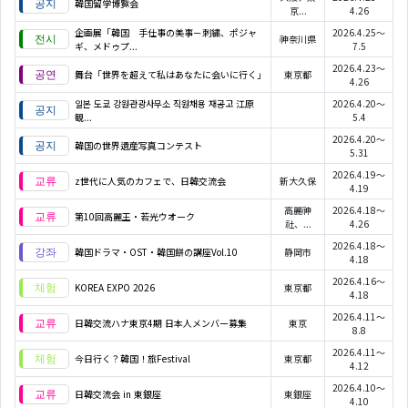
韓国留学博覧会
京...
4.26
企画展「韓国 手仕事の美事－刺繍、ポジャ
2026.4.25～
神奈川県
ギ、メドゥプ...
7.5
2026.4.23～
舞台「世界を超えて私はあなたに会いに行く」
東京都
4.26
일본 도쿄 강원관광사무소 직원채용 재공고 江原
2026.4.20～
観...
5.4
2026.4.20～
韓国の世界遺産写真コンテスト
5.31
2026.4.19～
z世代に人気のカフェで、日韓交流会
新大久保
4.19
高麗神
2026.4.18～
第10回高麗王・若光ウオーク
社、...
4.26
2026.4.18～
韓国ドラマ・OST・韓国餅の講座Vol.10
静岡市
4.18
2026.4.16～
KOREA EXPO 2026
東京都
4.18
2026.4.11～
日韓交流ハナ東京4期 日本人メンバー募集
東京
8.8
2026.4.11～
今日行く？韓国！旅Festival
東京都
4.12
2026.4.10～
日韓交流会 in 東銀座
東銀座
4.10