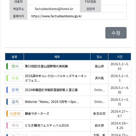
대표자
FAX번호
메일주소
factsaboutkorea@korea.kr
담당자
홈페이지
https://www.factsaboutkorea.go.kr
수정
분류
제목
장소
기간
2026.5.2～5.
第10回記念富山国際現代美術展
富山県
10
2026済州オルレグローバルキッズウォーキン
2026.5.2～5.
済州島
グフェス...
3
2026.5.1～6.
2026年韓国文学翻訳賞翻訳新人賞公募
Onlin...
30
2026.5.1～5.
Webzine「Korea」2026 5月号～Spo...
Onlin...
31
2026.4.27～
韓食サポーターズ
東京近郊
6.7
2026.4.26～
とちぎ韓流フェスティバル2026
栃木県
4.26
大阪、東
2026.4.25～