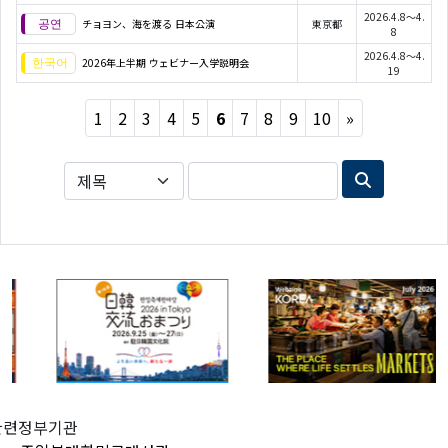
2026.4.8～4.
チョヨン、海を渡る 日本公演
東京都
8
2026.4.8～4.
2026年上半期 ウェビナー入学説明会
19
Next
1
2
3
4
5
6
7
8
9
10
»
관련정부기관