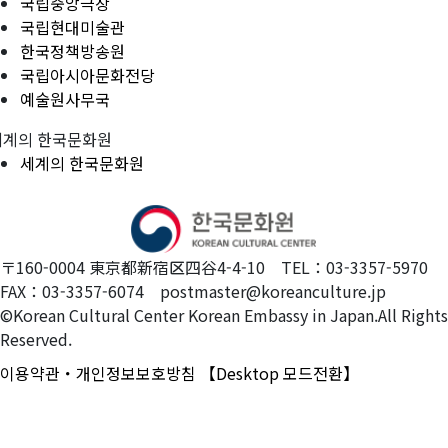
국립중앙극장
국립현대미술관
한국정책방송원
국립아시아문화전당
예술원사무국
세계의 한국문화원
세계의 한국문화원
〒160-0004 東京都新宿区四谷4-4-10 TEL：03-3357-5970
FAX：03-3357-6074 postmaster@koreanculture.jp
©Korean Cultural Center Korean Embassy in Japan.All Rights
Reserved.
이용약관・개인정보보호방침
【Desktop 모드전환】