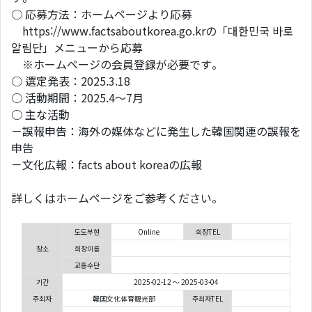
○ 応募方法：ホームページより応募
https://www.factsaboutkorea.go.krの「대한민국 바로
알림단」メニューから応募
※ホームページの会員登録が必要です。
○ 選定発表：2025.3.18
○ 活動期間：2025.4～7月
○ 主な活動
－誤報申告：海外の媒体などに発生した韓国関連の誤報を
申告
－文化広報：facts about koreaの広報
詳しくはホームページをご参考ください。
도도부현
Online
회장TEL
장소
회장이름
교통수단
기간
2025-02-12 ～ 2025-03-04
주최자
韓国文化体育観光部
주최자TEL