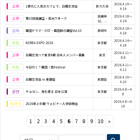
2026.4.19～
z世代に人気のカフェで、日韓交流会
新大久保
4.19
高麗神
2026.4.18～
第10回高麗王・若光ウオーク
社、...
4.26
2026.4.18～
韓国ドラマ・OST・韓国餅の講座Vol.10
静岡市
4.18
2026.4.16～
KOREA EXPO 2026
東京都
4.18
2026.4.11～
日韓交流ハナ東京4期 日本人メンバー募集
東京
8.8
2026.4.11～
今日行く？韓国！旅Festival
東京都
4.12
2026.4.10～
日韓交流会 in 東銀座
東銀座
4.10
2026.4.8～4.
チョヨン、海を渡る 日本公演
東京都
8
2026.4.8～4.
2026年上半期 ウェビナー入学説明会
19
Next
1
2
3
4
5
6
7
8
9
10
»