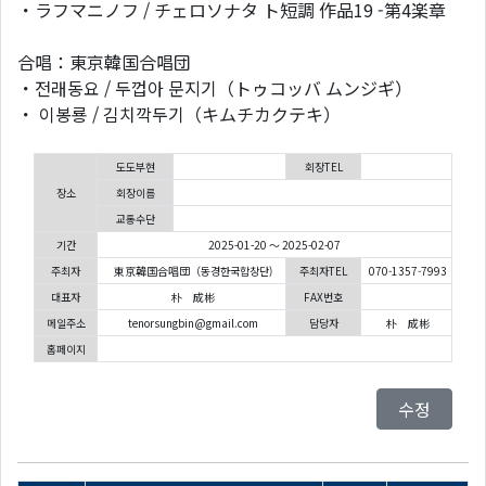
・ラフマニノフ / チェロソナタ ト短調 作品19 -第4楽章
合唱：東京韓国合唱団
・전래동요 / 두껍아 문지기（トゥコッバ ムンジギ）
・ 이봉룡 / 김치깍두기（キムチカクテキ）
도도부현
회장TEL
장소
회장이름
교통수단
기간
2025-01-20 ～ 2025-02-07
주최자
東京韓国合唱団（동경한국합창단)
주최자TEL
070-1357-7993
대표자
朴 成彬
FAX번호
메일주소
tenorsungbin@gmail.com
담당자
朴 成彬
홈페이지
수정