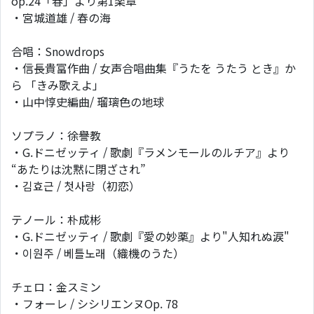
op.24「春」より第1楽章
・宮城道雄 / 春の海
合唱：Snowdrops
・信長貴富作曲 / 女声合唱曲集『うたを うたう とき』か
ら 「きみ歌えよ」
・山中惇史編曲/ 瑠璃色の地球
ソプラノ：徐譽教
・G.ドニゼッティ / 歌劇『ラメンモールのルチア』より
“あたりは沈黙に閉ざされ”
・김효근 / 첫사랑（初恋）
テノール：朴成彬
・G.ドニゼッティ / 歌劇『愛の妙薬』より"人知れぬ涙"
・이원주 / 베틀노래（織機のうた）
チェロ：金スミン
・フォーレ / シシリエンヌOp. 78