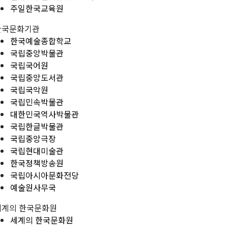
주일한국교육원
한국문화기관
한국예술종합학교
국립중앙박물관
국립국어원
국립중앙도서관
국립국악원
국립민속박물관
대한민국역사박물관
국립한글박물관
국립중앙극장
국립현대미술관
한국정책방송원
국립아시아문화전당
예술원사무국
세계의 한국문화원
세계의 한국문화원