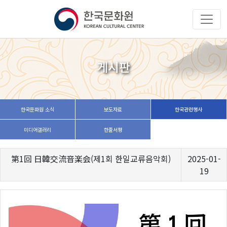
게시판
한국문화원 소식
보도자료
한국관련행사
미디어갤러리
한줄서평
第1回 日韓交流音楽会(제1회 한일교류음악회)
2025-01-
19