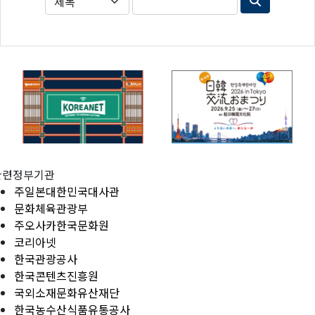
관련정부기관
주일본대한민국대사관
문화체육관광부
주오사카한국문화원
코리아넷
한국관광공사
한국콘텐츠진흥원
국외소재문화유산재단
한국농수산식품유통공사