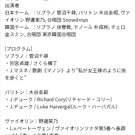
出演者
日本チーム : ソプラノ 菅沼千尋, バリトン 木谷圭昭, ヴァ
イオリン 野邊実乃, 合唱団 Snowdrops
韓国チーム : ソプラノ 徐譽教, テノール 朴成彬, チェロ
金スミン, 合唱団 東京韓国合唱団
[プログラム]
ソプラノ：菅沼千尋
・別宮貞雄 / さくら横丁
・J.マスネ / 歌劇《マノン》より”私が女王様のように街
を歩くと”
バリトン：木谷圭嗣
・J.デューク / Richard Cory(リチャード・コリー)
・J.デューク / Luke Harvergal(ルーク・ハーバガル)
ヴァイオリン：野邉栞乃
・L.v.ベートーヴェン / ヴァイオリンソナタ第5番ヘ長調