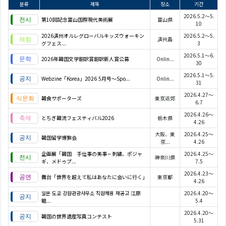
분류
제목
장소
기간
2026.5.2～5.
第10回記念富山国際現代美術展
富山県
10
2026済州オルレグローバルキッズウォーキン
2026.5.2～5.
済州島
グフェス...
3
2026.5.1～6.
2026年韓国文学翻訳賞翻訳新人賞公募
Onlin...
30
2026.5.1～5.
Webzine「Korea」2026 5月号～Spo...
Onlin...
31
2026.4.27～
韓食サポーターズ
東京近郊
6.7
2026.4.26～
とちぎ韓流フェスティバル2026
栃木県
4.26
大阪、東
2026.4.25～
韓国留学博覧会
京...
4.26
企画展「韓国 手仕事の美事－刺繍、ポジャ
2026.4.25～
神奈川県
ギ、メドゥプ...
7.5
2026.4.23～
舞台「世界を超えて私はあなたに会いに行く」
東京都
4.26
일본 도쿄 강원관광사무소 직원채용 재공고 江原
2026.4.20～
観...
5.4
2026.4.20～
韓国の世界遺産写真コンテスト
5.31