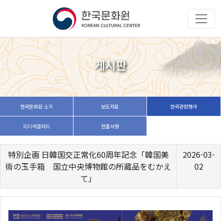
게시판
한국문화원 소식
보도자료
한국관련행사
미디어갤러리
한줄서평
特別企画 日韓国交正常化60周年記念「韓国美
2026-03-
術の玉手箱 国立中央博物館の所蔵品をむかえ
02
て」