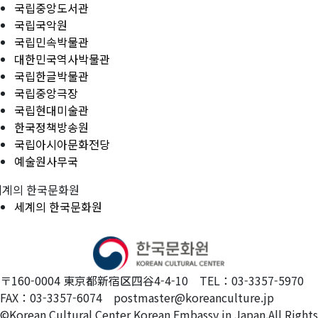
국립중앙도서관
국립국악원
국립민속박물관
대한민국역사박물관
국립한글박물관
국립중앙극장
국립현대미술관
한국정책방송원
국립아시아문화전당
예술원사무국
세계의 한국문화원
세계의 한국문화원
〒160-0004 東京都新宿区四谷4-4-10 TEL：03-3357-5970
FAX：03-3357-6074 postmaster@koreanculture.jp
©Korean Cultural Center Korean Embassy in Japan.All Rights