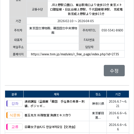
JR上野駅公園口、鶯谷駅南口より徒歩10分 東京メト
교통수단
ロ銀座線・日比谷線上野駅、千代田線根津駅、 京成電
鉄京成上野駅より徒歩15分
기간
2026-02-10 ～ 2026-04-05
東京国立博物館、韓国国立中央博物
주최자
주최자TEL
050-5541-8600
館
대표자
FAX번호
메일주소
담당자
홈페이지
https://www.tnm.jp/modules/r_free_page/index.php?id=2735
수정
분류
제목
장소
기간
連続講座（企画展「韓国 手仕事の美事－刺
2026.6.7～6.
神奈川県
繍、ポジャギ...
21
東京都目
2026.6.6～6.
善玉先生 料理教室 発酵エキス作り
黒...
6
2026.6.6～6.
日韓女子会KJG 한일여자모임【交流会】
6