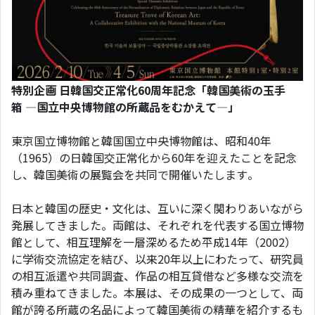
特別企画 日韓国交正常化60周年記念「韓国美術の玉手
箱
―
国立中央博物館の所蔵品をむかえて
―
」
東京国立博物館と韓国国立中央博物館は、昭和40年
（1965）の日韓国交正常化から60年を迎えたことを記念
し、韓国美術の展覧会を共同で開催いたします。
日本と韓国の歴史・文化は、互いに深く関わりあいながら
発展してきました。両館は、それぞれを代表する国立博物
館として、相互理解を一層深めるため平成14年（2002）
に学術交流協定を結び、以来20年以上にわたって、研究員
の相互派遣や共同調査、作品の相互貸借など多様な交流を
積み重ねてきました。本展は、その成果の一つとして、両
館が誇る所蔵の名品によって韓国美術の精華を紹介するも