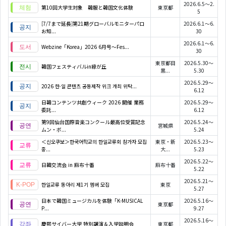
2026.6.5～2.
第10回大学生対象 韓服と韓国文化体験
東京都
5
[7/7まで延長]第21期グローバルモニターパロ
2026.6.1～6.
お知...
30
2026.6.1～6.
Webzine「Korea」2026 6月号～Fes...
30
東京都目
2026.5.30～
韓国フェスティバルin緑が丘
黒...
5.30
2026.5.29～
2026 한·일 콘텐츠 공동제작 위크 개최 위탁...
6.12
日韓コンテンツ共創ウィーク 2026 開催 業務
2026.5.29～
委託...
6.12
第9回仙台国際音楽コンクール最高位受賞記念
2026.5.24～
宮城県
ムン・ボ...
5.24
＜신오쿠보＞한국어학교의 한일교류회 참가자 모집
東京・新
2026.5.23～
중...
大...
5.23
2026.5.22～
日韓交流会 in 麻布十番
麻布十番
5.22
2026.5.21～
한일교류 동아리 제1기 멤버 모집
東京
5.27
日本で韓国ミュージカルを体験「K-MUSICAL
2026.5.16～
東京都
P...
9.27
2026.5.16～
慶熙サイバー大学 特別講演＆入学説明会
東京都