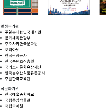
관련정부기관
주일본대한민국대사관
문화체육관광부
주오사카한국문화원
코리아넷
한국관광공사
한국콘텐츠진흥원
국외소재문화유산재단
한국농수산식품유통공사
주일한국교육원
한국문화기관
한국예술종합학교
국립중앙박물관
국립국어원