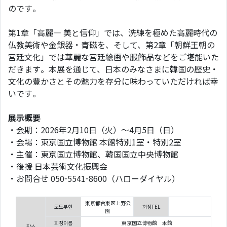
のです。
第1章「高麗― 美と信仰」では、洗練を極めた高麗時代の
仏教美術や金銀器・青磁を、そして、第2章「朝鮮王朝の
宮廷文化」では華麗な宮廷絵画や服飾品などをご堪能いた
だきます。本展を通じて、日本のみなさまに韓国の歴史・
文化の豊かさとその魅力を存分に味わっていただければ幸
いです。
展示概要
・会期：2026年2月10日（火）～4月5日（日）
・会場：東京国立博物館 本館特別1室・特別2室
・主催：東京国立博物館、韓国国立中央博物館
・後援 日本芸術文化振興会
・お問合せ 050-5541-8600（ハローダイヤル）
東京都台東区上野公
도도부현
회장TEL
園
회장이름
東京国立博物館 本館
장소