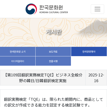
게시판
한국문화원 소식
보도자료
한국관련행사
미디어갤러리
한줄서평
【第109回翻訳実務検定TQE】ビジネス全般分
2025-12-
野の韓日/日韓翻訳検定実施
16
翻訳実務検定「TQE」は、限られた期間内に、商品として
の訳文が作成できる能力を認定する検定試験です。