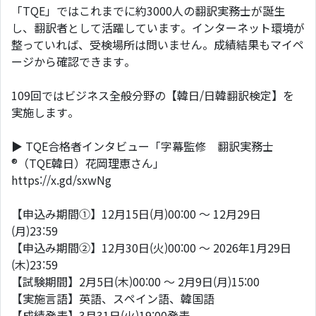
「TQE」ではこれまでに約3000人の翻訳実務士が誕生
し、翻訳者として活躍しています。インターネット環境が
整っていれば、受検場所は問いません。成績結果もマイペ
ージから確認できます。
109回ではビジネス全般分野の【韓日/日韓翻訳検定】を
実施します。
▶ TQE合格者インタビュー「字幕監修 翻訳実務士
®（TQE韓日）花岡理恵さん」
https://x.gd/sxwNg
【申込み期間①】12月15日(月)00:00 ～ 12月29日
(月)23:59
【申込み期間②】12月30日(火)00:00 ～ 2026年1月29日
(木)23:59
【試験期間】2月5日(木)00:00 ～ 2月9日(月)15:00
【実施言語】英語、スペイン語、韓国語
【成績発表】3月31日(火)19:00発表