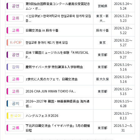
第9回仙台国際音楽コンクール最高位受賞記念
2026.5.24～
宮城県
ムン・ボ...
5.24
＜신오쿠보＞한국어학교의 한일교류회 참가자 모집
東京・新
2026.5.23～
중...
大...
5.23
2026.5.22～
日韓交流会 in 麻布十番
麻布十番
5.22
2026.5.21～
한일교류 동아리 제1기 멤버 모집
東京
5.27
日本で韓国ミュージカルを体験「K-MUSICAL
2026.5.16～
東京都
P...
9.27
2026.5.16～
慶熙サイバー大学 特別講演＆入学説明会
東京都
5.16
2026.5.16～
z世代に人気のカフェで、日韓交流会
新大久保
5.16
2026.5.15～
2026 CHA JUN HWAN TOKYO FA...
東京都
5.15
2026〜2027年 韓国・映画振興委員会 海外通
2026.5.15～
信...
6.28
2026.5.15～
ハングルフェスタ2026
8.13
下北沢日韓交流会「イヤギハザ会」5月の開催
2026.5.2～5.
東京都
日程
31