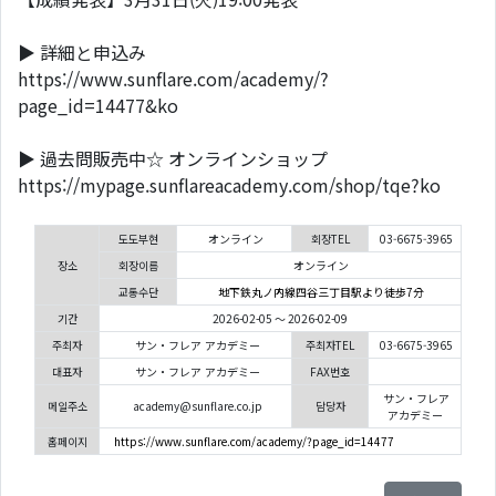
▶ 詳細と申込み
https://www.sunflare.com/academy/?
page_id=14477&ko
▶ 過去問販売中☆ オンラインショップ
https://mypage.sunflareacademy.com/shop/tqe?ko
도도부현
オンライン
회장TEL
03-6675-3965
장소
회장이름
オンライン
교통수단
地下鉄丸ノ内線四谷三丁目駅より徒歩7分
기간
2026-02-05 ～ 2026-02-09
주최자
サン・フレア アカデミー
주최자TEL
03-6675-3965
대표자
サン・フレア アカデミー
FAX번호
サン・フレア
메일주소
academy@sunflare.co.jp
담당자
アカデミー
홈페이지
https://www.sunflare.com/academy/?page_id=14477