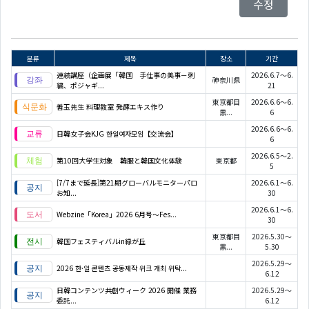
수정
분류
제목
장소
기간
連続講座（企画展「韓国 手仕事の美事－刺
2026.6.7～6.
神奈川県
繍、ポジャギ...
21
東京都目
2026.6.6～6.
善玉先生 料理教室 発酵エキス作り
黒...
6
2026.6.6～6.
日韓女子会KJG 한일여자모임【交流会】
6
2026.6.5～2.
第10回大学生対象 韓服と韓国文化体験
東京都
5
[7/7まで延長]第21期グローバルモニターパロ
2026.6.1～6.
お知...
30
2026.6.1～6.
Webzine「Korea」2026 6月号～Fes...
30
東京都目
2026.5.30～
韓国フェスティバルin緑が丘
黒...
5.30
2026.5.29～
2026 한·일 콘텐츠 공동제작 위크 개최 위탁...
6.12
日韓コンテンツ共創ウィーク 2026 開催 業務
2026.5.29～
委託...
6.12