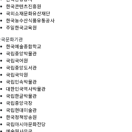
한국콘텐츠진흥원
국외소재문화유산재단
한국농수산식품유통공사
주일한국교육원
한국문화기관
한국예술종합학교
국립중앙박물관
국립국어원
국립중앙도서관
국립국악원
국립민속박물관
대한민국역사박물관
국립한글박물관
국립중앙극장
국립현대미술관
한국정책방송원
국립아시아문화전당
예술원사무국