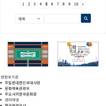
Next
1
2
3
4
5
6
7
8
9
10
»
관련정부기관
주일본대한민국대사관
문화체육관광부
주오사카한국문화원
코리아넷
한국관광공사