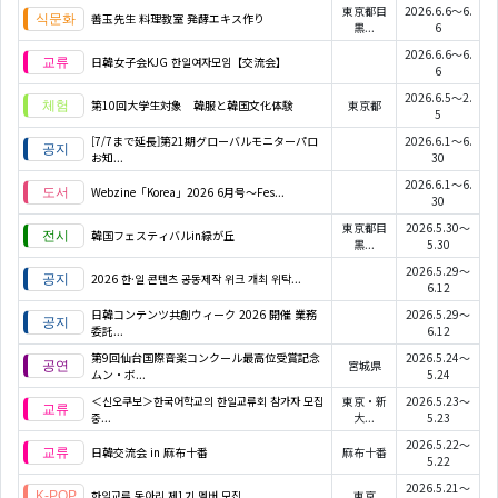
東京都目
2026.6.6～6.
善玉先生 料理教室 発酵エキス作り
黒...
6
2026.6.6～6.
日韓女子会KJG 한일여자모임【交流会】
6
2026.6.5～2.
第10回大学生対象 韓服と韓国文化体験
東京都
5
[7/7まで延長]第21期グローバルモニターパロ
2026.6.1～6.
お知...
30
2026.6.1～6.
Webzine「Korea」2026 6月号～Fes...
30
東京都目
2026.5.30～
韓国フェスティバルin緑が丘
黒...
5.30
2026.5.29～
2026 한·일 콘텐츠 공동제작 위크 개최 위탁...
6.12
日韓コンテンツ共創ウィーク 2026 開催 業務
2026.5.29～
委託...
6.12
第9回仙台国際音楽コンクール最高位受賞記念
2026.5.24～
宮城県
ムン・ボ...
5.24
＜신오쿠보＞한국어학교의 한일교류회 참가자 모집
東京・新
2026.5.23～
중...
大...
5.23
2026.5.22～
日韓交流会 in 麻布十番
麻布十番
5.22
2026.5.21～
한일교류 동아리 제1기 멤버 모집
東京