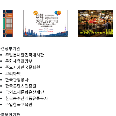
관련정부기관
주일본대한민국대사관
문화체육관광부
주오사카한국문화원
코리아넷
한국관광공사
한국콘텐츠진흥원
국외소재문화유산재단
한국농수산식품유통공사
주일한국교육원
한국문화기관