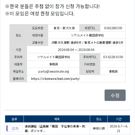
※한국 분들은 추첨 없이 참가 신청 가능합니다!
※이 모임은 여성 한정 모임입니다.
도도부현
東京・新大久保
회장TEL
0362280330
장소
회장이름
ソウルメイト韓国語学校
교통수단
JR新大久保駅 徒歩8分 / 東京メトロ東新宿駅 徒歩5分
기간
2026-08-04 ～ 2026-08-04
주최자
ソウルメイト韓国語学校
주최자TEL
03-6228-0330
대표자
事務員
FAX번호
메일주소
party@seoulmate.org
담당자
事務員
홈페이지
https://s-koreanschool.com/party/
수정
분류
제목
장소
기간
連続講座（企画展「韓国 手仕事の美事－刺
2026.6.7～6.
神奈川県
繍、ポジャギ...
21