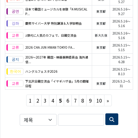
5.27
日本で韓国ミュージカルを体験「K-MUSICAL
2026.5.16～
東京都
P...
9.27
2026.5.16～
慶熙サイバー大学 特別講演＆入学説明会
東京都
5.16
2026.5.16～
z世代に人気のカフェで、日韓交流会
新大久保
5.16
2026.5.15～
2026 CHA JUN HWAN TOKYO FA...
東京都
5.15
2026〜2027年 韓国・映画振興委員会 海外通
2026.5.15～
信...
6.28
2026.5.15～
ハングルフェスタ2026
8.13
下北沢日韓交流会「イヤギハザ会」5月の開催
2026.5.2～5.
東京都
日程
31
Next
1
2
3
4
5
6
7
8
9
10
»