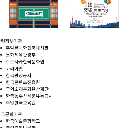
관련정부기관
주일본대한민국대사관
문화체육관광부
주오사카한국문화원
코리아넷
한국관광공사
한국콘텐츠진흥원
국외소재문화유산재단
한국농수산식품유통공사
주일한국교육원
한국문화기관
한국예술종합학교
국립중앙박물관