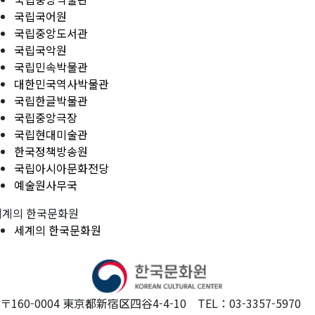
국립국어원
국립중앙도서관
국립국악원
국립민속박물관
대한민국역사박물관
국립한글박물관
국립중앙극장
국립현대미술관
한국정책방송원
국립아시아문화전당
예술원사무국
세계의 한국문화원
세계의 한국문화원
〒160-0004 東京都新宿区四谷4-4-10 TEL：03-3357-5970