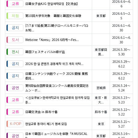
2026.6.6～6.
日韓女子会KJG 한일여자모임【交流会】
6
2026.6.5～2.
第10回大学生対象 韓服と韓国文化体験
東京都
5
[7/7まで延長]第21期グローバルモニターパロ
2026.6.1～6.
お知...
30
2026.6.1～6.
Webzine「Korea」2026 6月号～Fes...
30
東京都目
2026.5.30～
韓国フェスティバルin緑が丘
黒...
5.30
2026.5.29～
2026 한·일 콘텐츠 공동제작 위크 개최 위탁...
6.12
日韓コンテンツ共創ウィーク 2026 開催 業務
2026.5.29～
委託...
6.12
第9回仙台国際音楽コンクール最高位受賞記念
2026.5.24～
宮城県
ムン・ボ...
5.24
＜신오쿠보＞한국어학교의 한일교류회 참가자 모집
東京・新
2026.5.23～
중...
大...
5.23
2026.5.22～
日韓交流会 in 麻布十番
麻布十番
5.22
2026.5.21～
한일교류 동아리 제1기 멤버 모집
東京
5.27
日本で韓国ミュージカルを体験「K-MUSICAL
2026.5.16～
東京都