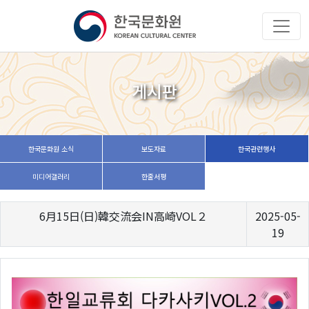
게시판
한국문화원 소식
보도자료
한국관련행사
미디어갤러리
한줄서평
6月15日(日)韓交流会IN高崎VOL２
2025-05-
19