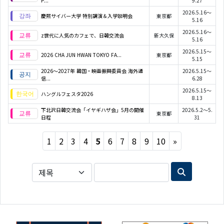
P...
9.27
2026.5.16～
慶熙サイバー大学 特別講演＆入学説明会
東京都
5.16
2026.5.16～
z世代に人気のカフェで、日韓交流会
新大久保
5.16
2026.5.15～
2026 CHA JUN HWAN TOKYO FA...
東京都
5.15
2026〜2027年 韓国・映画振興委員会 海外通
2026.5.15～
信...
6.28
2026.5.15～
ハングルフェスタ2026
8.13
下北沢日韓交流会「イヤギハザ会」5月の開催
2026.5.2～5.
東京都
日程
31
Next
1
2
3
4
5
6
7
8
9
10
»