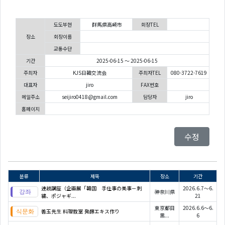
도도부현
群馬県高崎市
회장TEL
장소
회장이름
교통수단
기간
2025-06-15 ～ 2025-06-15
주최자
KJS日韓交流会
주최자TEL
080-3722-7619
대표자
jiro
FAX번호
메일주소
seijiro0418@gmail.com
담당자
jiro
홈페이지
수정
분류
제목
장소
기간
連続講座（企画展「韓国 手仕事の美事－刺
2026.6.7～6.
神奈川県
繍、ポジャギ...
21
東京都目
2026.6.6～6.
善玉先生 料理教室 発酵エキス作り
黒...
6