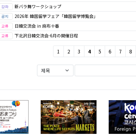
新バラ舞ワークショップ
2026年 韓国留学フェア「韓国留学博覧会」
日韓交流会 in 麻布十番
下北沢日韓交流会-6月の開催日程
1
2
3
4
5
6
7
8