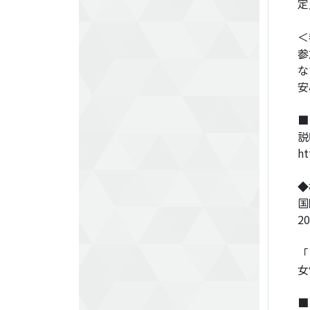
定
＜
参
な
安
■
説
ht
◆
国
2
「
女
■