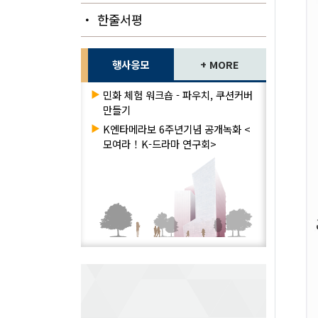
・ 한줄서평
행사응모
+ MORE
▶
민화 체험 워크숍 - 파우치, 쿠션커버
만들기
▶
K엔타메라보 6주년기념 공개녹화 <
모여라！K-드라마 연구회>