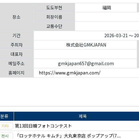
도도부현
福岡
장소
회장이름
교통수단
기간
2026-03-21 ～ 2
주최자
株式会社GMKJAPAN
대표자
메일주소
gmkjapan657@gmail.com
홈페이지
https://www.gmkjapan.com/
분류
제목
第13回日韓フォトコンテスト
「ロッテホテル キムチ」大丸東京店 ポップアップ(7...