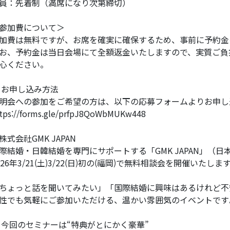
員：先着制（満席になり次第締切）
参加費について＞
加費は無料ですが、お席を確実に確保するため、事前に予約金
お、予約金は当日会場にて全額返金いたしますので、実質ご負
心ください。
 お申し込み方法
明会への参加をご希望の方は、以下の応募フォームよりお申し
tps://forms.gle/prfpJ8QoWbMUKw448
株式会社GMK JAPAN
際結婚・日韓結婚を専門にサポートする「GMK JAPAN」（
026年3/21(土)3/22(日)初の(福岡)で無料相談会を開催いたしま
ちょっと話を聞いてみたい」「国際結婚に興味はあるけれど不
性でも気軽にご参加いただける、温かい雰囲気のイベントです
 今回のセミナーは“特典がとにかく豪華”