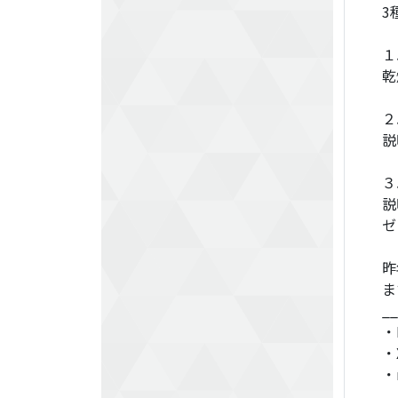
3
１
乾
２
説
３
説
ゼ
昨
ま
__
・
・
・