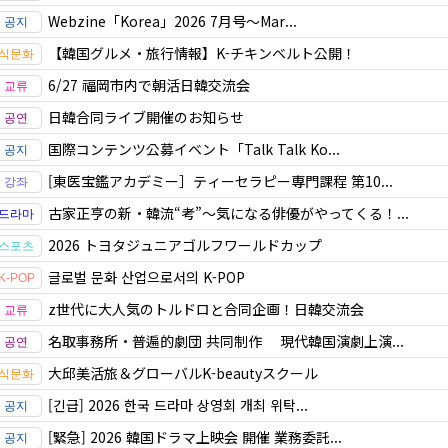
Webzine「Korea」2026 7月号～Mar...
【韓国グルメ・旅行情報】K-チキンベルト公開！
6/27 福岡市内で朝活日韓交流会
日韓合同ライブ開催のお知らせ
国際コンテンツ公募イベント「Talk Talk Ko...
[東医宝鑑アカデミー］ティーセラピー専門課程 第10...
古家正亨の新・韓流“考”～気になる俳優がやってくる！...
2026 トヨタジュニアゴルフワールドカップ
글로벌 문화 산업으로서의 K-POP
z世代に大人気のトルドロと合同企画！日韓交流会
名取事務所・普遍的劇団 共同制作 現代韓国演劇上演...
大邱美活旅＆グローバルK-beautyスクール
[긴급] 2026 한국 드라마 상영회 개최 위탁...
[緊急] 2026 韓国ドラマ上映会 開催 業務委託...