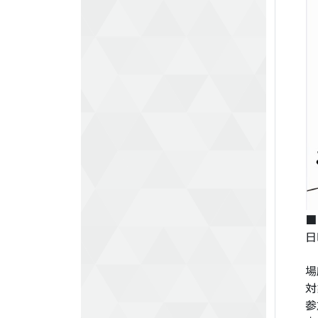
■
日
2
場
対
参