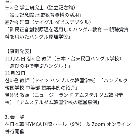
習」
노지은 学芸研究士（独立記念館）
「独立記念館 歴史教育資料の活用」
윤강숙 理事（ケイグル ダビスデジタル）
「訓民正音創製原理を活用したハングル教育 ― 視聴覚資
料を用いたハングル原理学習」
【事例発表】
11月22日 김지은 教師（日本・台東民団ハングル学校）
「遊びの中で学ぶハングル！」
11月23日
신하은 教師（ドイツ ハンブルク韓国学校）「ハンブルク
韓国学校 中等部 授業事例の紹介」
권용남 教頭（ニュージーランド アムステルダム韓国学
校）「アムステルダム韓国学校の運営事例」
3. 会 場
在日本韓国YMCA 国際ホール（9階） ＆ Zoom オンライン
併行開催