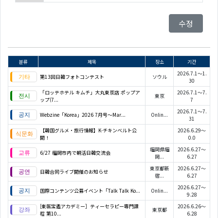
수정
분류
제목
장소
기간
2026.7.1～1.
第13回日韓フォトコンテスト
ソウル
30
「ロッテホテル キムチ」大丸東京店 ポップア
2026.7.1～7.
東京
ップ(7...
7
2026.7.1～7.
Webzine「Korea」2026 7月号～Mar...
Onlin...
31
【韓国グルメ・旅行情報】K-チキンベルト公
2026.6.29～
開！
0.0
福岡県福
2026.6.27～
6/27 福岡市内で朝活日韓交流会
岡...
6.27
東京都新
2026.6.27～
日韓合同ライブ開催のお知らせ
宿...
6.27
2026.6.27～
国際コンテンツ公募イベント「Talk Talk Ko...
Onlin...
9.28
[東医宝鑑アカデミー］ティーセラピー専門課
2026.6.26～
東京都
程 第10...
6.28