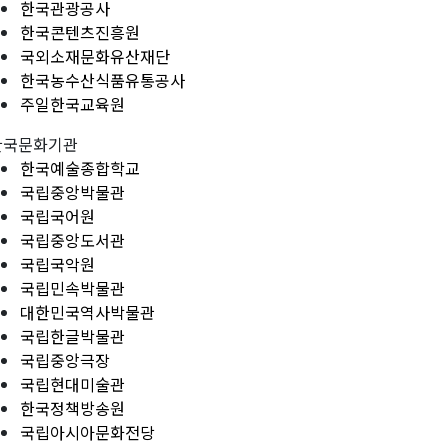
한국관광공사
한국콘텐츠진흥원
국외소재문화유산재단
한국농수산식품유통공사
주일한국교육원
한국문화기관
한국예술종합학교
국립중앙박물관
국립국어원
국립중앙도서관
국립국악원
국립민속박물관
대한민국역사박물관
국립한글박물관
국립중앙극장
국립현대미술관
한국정책방송원
국립아시아문화전당