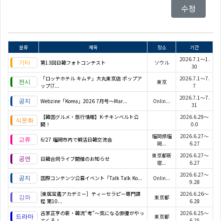
수정
분류
제목
장소
기간
2026.7.1～1.
第13回日韓フォトコンテスト
ソウル
30
「ロッテホテル キムチ」大丸東京店 ポップア
2026.7.1～7.
東京
ップ(7...
7
2026.7.1～7.
Webzine「Korea」2026 7月号～Mar...
Onlin...
31
【韓国グルメ・旅行情報】K-チキンベルト公
2026.6.29～
開！
0.0
福岡県福
2026.6.27～
6/27 福岡市内で朝活日韓交流会
岡...
6.27
東京都新
2026.6.27～
日韓合同ライブ開催のお知らせ
宿...
6.27
2026.6.27～
国際コンテンツ公募イベント「Talk Talk Ko...
Onlin...
9.28
[東医宝鑑アカデミー］ティーセラピー専門課
2026.6.26～
東京都
程 第10...
6.28
古家正亨の新・韓流“考”～気になる俳優がやっ
2026.6.25～
東京都
てくる！...
6.25