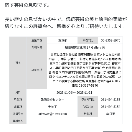
宿す芸術の息吹です。
長い歴史の息づかいの中で、伝統芸術の美と絵画的実験が
織りなすこの展覧会へ、皆様を心よりご招待いたします。
도도부현
東京都
회장TEL
03-3357-5970
회장이름
駐日韓国文化院 1F Gallery 美
東京と近郊からの道 電車利用時 東京メトロ丸の内線
四谷三丁目駅1,2番出口新宿方面徒歩3分 バス利用時 都
장소
営バス：品97番四谷四丁目駅から下車徒歩1分 都営バ
ス：早81番四谷四丁目駅から下車徒歩1分 自家用の場
교통수단
合 都営バス四谷四丁目停留所前 （四谷山丁目交差点と
四ツ谷ヨンチョメ交差点間の新宿方面通りに位置） カ
ーナビで検索する際の住所 東京都新宿区四谷4-4-10 /
電話 03-3357-5970
기간
2025-11-06 ～ 2025-11-11
주최자
韓国美術センター
주최자TEL
031-494-5153
대표자
全美子
FAX번호
031-494-5154
메일주소
artwww@naver.com
담당자
李日英
홈페이지