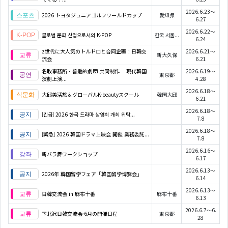
2026.6.23～
2026 トヨタジュニアゴルフワールドカップ
愛知県
6.27
2026.6.22～
글로벌 문화 산업으로서의 K-POP
한국 서울...
6.24
z世代に大人気のトルドロと合同企画！日韓交
2026.6.21～
新大久保
流会
6.21
名取事務所・普遍的劇団 共同制作 現代韓国
2026.6.19～
東京都
演劇上演...
4.28
2026.6.18～
大邱美活旅＆グローバルK-beautyスクール
韓国大邱
6.21
2026.6.18～
[긴급] 2026 한국 드라마 상영회 개최 위탁...
7.8
2026.6.18～
[緊急] 2026 韓国ドラマ上映会 開催 業務委託...
7.8
2026.6.16～
新バラ舞ワークショップ
6.17
2026.6.13～
2026年 韓国留学フェア「韓国留学博覧会」
6.14
2026.6.13～
日韓交流会 in 麻布十番
麻布十番
6.13
2026.6.7～6.
下北沢日韓交流会-6月の開催日程
東京都
28