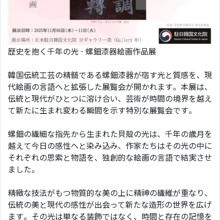
歴史を抱く千年の光 - 螺鈿漆器絵画作品展
韓国伝統工芸の精髄である螺鈿漆器が宿す光と質感を、現
代絵画の言語へと拡張した展覧会が開かれます。本展は、
伝統と現代がひとつに溶け合い、芸術が時間の境界を越え
て新たに生まれ変わる瞬間を示す特別な展覧会です。
螺鈿の繊細な指先から生まれた貝殻の光は、千年の歳月を
越えて今日の感性へと染み込み、作家たちはその光の中に
それぞれの思索と物語を、独創的な絵画の言語で結実させ
ました。
精緻な技法がもつ物質的な美の上に精神の繊維が重なり、
伝統の美と現代の感性が出会って新たな造形の世界を広げ
ます。その光は単なる装飾ではなく、時間と存在の記憶を