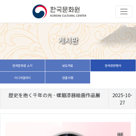
게시판
한국문화원 소식
보도자료
한국관련행사
미디어갤러리
한줄서평
歴史を抱く千年の光 - 螺鈿漆器絵画作品展
2025-10-
27