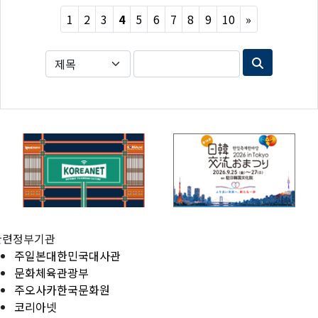
Next
1
2
3
4
5
6
7
8
9
10
»
관련정부기관
주일본대한민국대사관
문화체육관광부
주오사카한국문화원
코리아넷