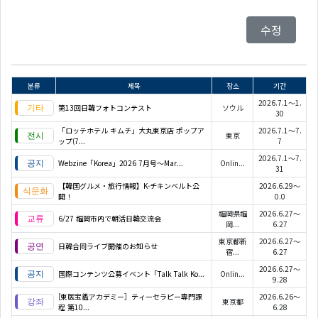
수정
분류
제목
장소
기간
2026.7.1～1.
第13回日韓フォトコンテスト
ソウル
30
「ロッテホテル キムチ」大丸東京店 ポップア
2026.7.1～7.
東京
ップ(7...
7
2026.7.1～7.
Webzine「Korea」2026 7月号～Mar...
Onlin...
31
【韓国グルメ・旅行情報】K-チキンベルト公
2026.6.29～
開！
0.0
福岡県福
2026.6.27～
6/27 福岡市内で朝活日韓交流会
岡...
6.27
東京都新
2026.6.27～
日韓合同ライブ開催のお知らせ
宿...
6.27
2026.6.27～
国際コンテンツ公募イベント「Talk Talk Ko...
Onlin...
9.28
[東医宝鑑アカデミー］ティーセラピー専門課
2026.6.26～
東京都
程 第10...
6.28