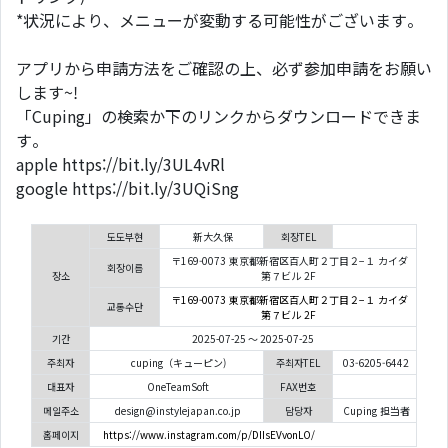
*状況により、メニューが変動する可能性がございます。
アプリから申請方法をご確認の上、必ず参加申請をお願い
します~!
「Cuping」の検索か下のリンクからダウンロードできま
す。
apple https://bit.ly/3UL4vRl
google https://bit.ly/3UQiSng
도도부현
新大久保
회장TEL
〒169-0073 東京都新宿区百人町２丁目２−１ カイダ
회장이름
장소
第７ビル 2F
〒169-0073 東京都新宿区百人町２丁目２−１ カイダ
교통수단
第７ビル 2F
기간
2025-07-25 ～ 2025-07-25
주최자
cuping（キューピン)
주최자TEL
03-6205-6442
대표자
OneTeamSoft
FAX번호
메일주소
design@instylejapan.co.jp
담당자
Cuping 担当者
홈페이지
https://www.instagram.com/p/DIIsEVvonLO/