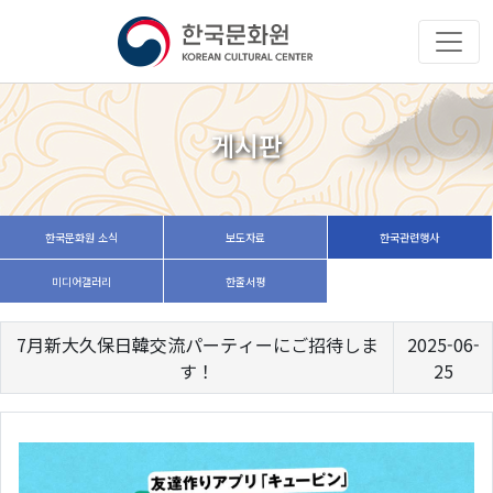
게시판
한국문화원 소식
보도자료
한국관련행사
미디어갤러리
한줄서평
7月新大久保日韓交流パーティーにご招待しま
2025-06-
す！
25