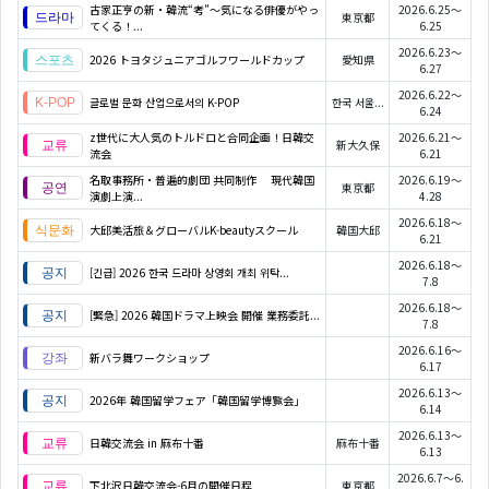
古家正亨の新・韓流“考”～気になる俳優がやっ
2026.6.25～
東京都
てくる！...
6.25
2026.6.23～
2026 トヨタジュニアゴルフワールドカップ
愛知県
6.27
2026.6.22～
글로벌 문화 산업으로서의 K-POP
한국 서울...
6.24
z世代に大人気のトルドロと合同企画！日韓交
2026.6.21～
新大久保
流会
6.21
名取事務所・普遍的劇団 共同制作 現代韓国
2026.6.19～
東京都
演劇上演...
4.28
2026.6.18～
大邱美活旅＆グローバルK-beautyスクール
韓国大邱
6.21
2026.6.18～
[긴급] 2026 한국 드라마 상영회 개최 위탁...
7.8
2026.6.18～
[緊急] 2026 韓国ドラマ上映会 開催 業務委託...
7.8
2026.6.16～
新バラ舞ワークショップ
6.17
2026.6.13～
2026年 韓国留学フェア「韓国留学博覧会」
6.14
2026.6.13～
日韓交流会 in 麻布十番
麻布十番
6.13
2026.6.7～6.
下北沢日韓交流会-6月の開催日程
東京都