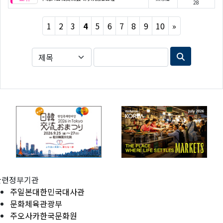
28
Next
1
2
3
4
5
6
7
8
9
10
»
관련정부기관
주일본대한민국대사관
문화체육관광부
주오사카한국문화원