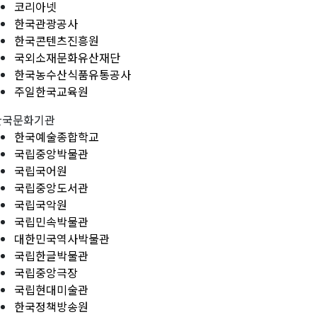
코리아넷
한국관광공사
한국콘텐츠진흥원
국외소재문화유산재단
한국농수산식품유통공사
주일한국교육원
한국문화기관
한국예술종합학교
국립중앙박물관
국립국어원
국립중앙도서관
국립국악원
국립민속박물관
대한민국역사박물관
국립한글박물관
국립중앙극장
국립현대미술관
한국정책방송원