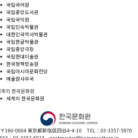
국립국어원
국립중앙도서관
국립국악원
국립민속박물관
대한민국역사박물관
국립한글박물관
국립중앙극장
국립현대미술관
한국정책방송원
국립아시아문화전당
예술원사무국
세계의 한국문화원
세계의 한국문화원
〒160-0004 東京都新宿区四谷4-4-10 TEL：03-3357-5970
FAX：03-3357-6074 postmaster@koreanculture.jp