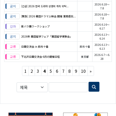
2026.6.18～
[긴급] 2026 한국 드라마 상영회 개최 위탁...
7.8
2026.6.18～
[緊急] 2026 韓国ドラマ上映会 開催 業務委託...
7.8
2026.6.16～
新バラ舞ワークショップ
6.17
2026.6.13～
2026年 韓国留学フェア「韓国留学博覧会」
6.14
2026.6.13～
日韓交流会 in 麻布十番
麻布十番
6.13
2026.6.7～6.
下北沢日韓交流会-6月の開催日程
東京都
28
Next
1
2
3
4
5
6
7
8
9
10
»