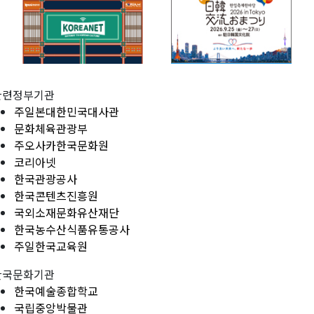
관련정부기관
주일본대한민국대사관
문화체육관광부
주오사카한국문화원
코리아넷
한국관광공사
한국콘텐츠진흥원
국외소재문화유산재단
한국농수산식품유통공사
주일한국교육원
한국문화기관
한국예술종합학교
국립중앙박물관