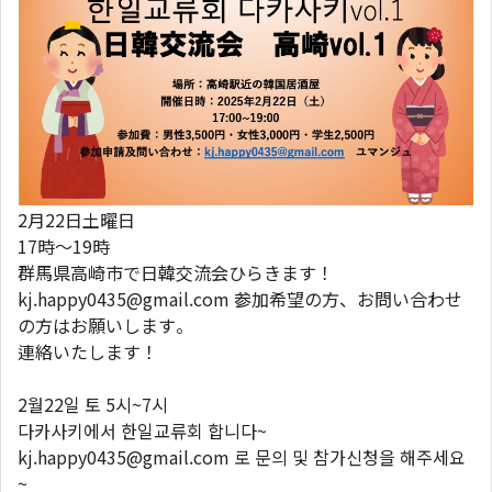
2月22日土曜日
17時〜19時
群馬県高崎市で日韓交流会ひらきます！
kj.happy0435@gmail.com 参加希望の方、お問い合わせ
の方はお願いします。
連絡いたします！
2월22일 토 5시~7시
다카사키에서 한일교류회 합니다~
kj.happy0435@gmail.com 로 문의 및 참가신청을 해주세요
~