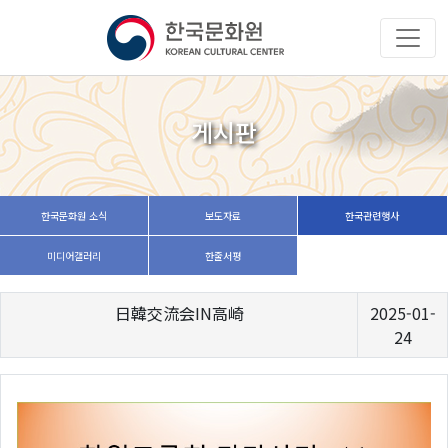
게시판
한국문화원 소식
보도자료
한국관련행사
미디어갤러리
한줄서평
日韓交流会IN高崎
2025-01-
24