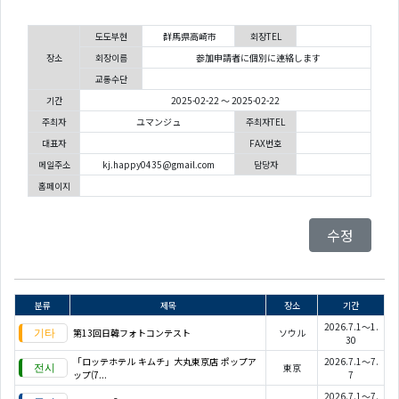
도도부현
群馬県高崎市
회장TEL
장소
회장이름
参加申請者に個別に連絡します
교통수단
기간
2025-02-22 ～ 2025-02-22
주최자
ユマンジュ
주최자TEL
대표자
FAX번호
메일주소
kj.happy0435@gmail.com
담당자
홈페이지
수정
분류
제목
장소
기간
2026.7.1～1.
第13回日韓フォトコンテスト
ソウル
30
「ロッテホテル キムチ」大丸東京店 ポップア
2026.7.1～7.
東京
ップ(7...
7
2026.7.1～7.