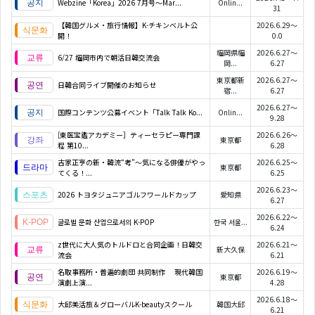
Webzine「Korea」2026 7月号～Mar...
Onlin...
31
【韓国グルメ・旅行情報】K-チキンベルト公
2026.6.29～
開！
0.0
福岡県福
2026.6.27～
6/27 福岡市内で朝活日韓交流会
岡...
6.27
東京都新
2026.6.27～
日韓合同ライブ開催のお知らせ
宿...
6.27
2026.6.27～
国際コンテンツ公募イベント「Talk Talk Ko...
Onlin...
9.28
[東医宝鑑アカデミー］ティーセラピー専門課
2026.6.26～
東京都
程 第10...
6.28
古家正亨の新・韓流“考”～気になる俳優がやっ
2026.6.25～
東京都
てくる！...
6.25
2026.6.23～
2026 トヨタジュニアゴルフワールドカップ
愛知県
6.27
2026.6.22～
글로벌 문화 산업으로서의 K-POP
한국 서울...
6.24
z世代に大人気のトルドロと合同企画！日韓交
2026.6.21～
新大久保
流会
6.21
名取事務所・普遍的劇団 共同制作 現代韓国
2026.6.19～
東京都
演劇上演...
4.28
2026.6.18～
大邱美活旅＆グローバルK-beautyスクール
韓国大邱
6.21