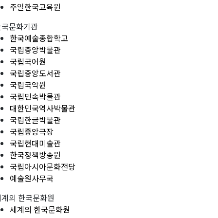
주일한국교육원
한국문화기관
한국예술종합학교
국립중앙박물관
국립국어원
국립중앙도서관
국립국악원
국립민속박물관
대한민국역사박물관
국립한글박물관
국립중앙극장
국립현대미술관
한국정책방송원
국립아시아문화전당
예술원사무국
세계의 한국문화원
세계의 한국문화원