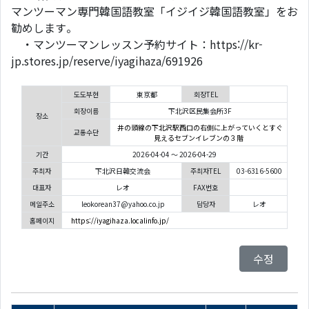
マンツーマン専門韓国語教室「イジイジ韓国語教室」をお
勧めします。
・マンツーマンレッスン予約サイト：https://kr-
jp.stores.jp/reserve/iyagihaza/691926
도도부현
東京都
회장TEL
회장이름
下北沢区民集会所3F
장소
井の頭線の下北沢駅西口の右側に上がっていくとすぐ
교통수단
見えるセブンイレブンの３階
기간
2026-04-04 ～ 2026-04-29
주최자
下北沢日韓交流会
주최자TEL
03-6316-5600
대표자
レオ
FAX번호
메일주소
leokorean37@yahoo.co.jp
담당자
レオ
홈페이지
https://iyagihaza.localinfo.jp/
수정