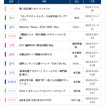
분류
제목
장소
기간
2026.7.1～1.
第13回日韓フォトコンテスト
ソウル
30
「ロッテホテル キムチ」大丸東京店 ポップア
2026.7.1～7.
東京
ップ(7...
7
2026.7.1～7.
Webzine「Korea」2026 7月号～Mar...
Onlin...
31
【韓国グルメ・旅行情報】K-チキンベルト公
2026.6.29～
開！
0.0
福岡県福
2026.6.27～
6/27 福岡市内で朝活日韓交流会
岡...
6.27
東京都新
2026.6.27～
日韓合同ライブ開催のお知らせ
宿...
6.27
2026.6.27～
国際コンテンツ公募イベント「Talk Talk Ko...
Onlin...
9.28
[東医宝鑑アカデミー］ティーセラピー専門課
2026.6.26～
東京都
程 第10...
6.28
古家正亨の新・韓流“考”～気になる俳優がやっ
2026.6.25～
東京都
てくる！...
6.25
2026.6.23～
2026 トヨタジュニアゴルフワールドカップ
愛知県
6.27
2026.6.22～
글로벌 문화 산업으로서의 K-POP
한국 서울...
6.24