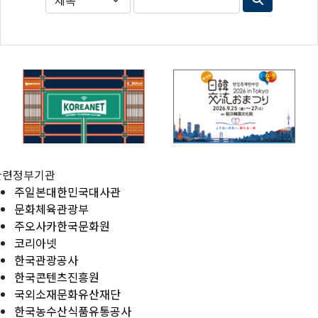
관련정부기관
주일본대한민국대사관
문화체육관광부
주오사카한국문화원
코리아넷
한국관광공사
한국콘텐츠진흥원
국외소재문화유산재단
한국농수산식품유통공사