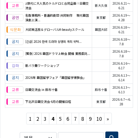
z世代に大人気のトルドロと合同企画！日韓交
2026.6.21～
新大久保
流会
6.21
名取事務所・普遍的劇団 共同制作 現代韓国
2026.6.19～
東京都
演劇上演...
4.28
2026.6.18～
大邱美活旅＆グローバルK-beautyスクール
韓国大邱
6.21
2026.6.18～
[긴급] 2026 한국 드라마 상영회 개최 위탁...
7.8
2026.6.18～
[緊急] 2026 韓国ドラマ上映会 開催 業務委託...
7.8
2026.6.16～
新バラ舞ワークショップ
6.17
2026.6.13～
2026年 韓国留学フェア「韓国留学博覧会」
6.14
2026.6.13～
日韓交流会 in 麻布十番
麻布十番
6.13
2026.6.7～6.
下北沢日韓交流会-6月の開催日程
東京都
28
Next
1
2
3
4
5
6
7
8
9
10
»